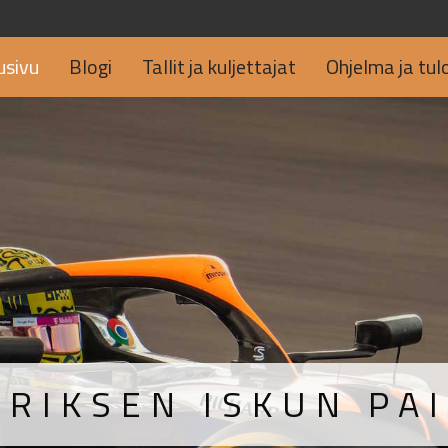
usivu
Blogi
Tallit ja kuljettajat
Ohjelma ja tul
RIKSEN ISKUN PA