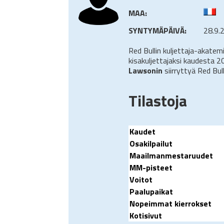
MAA:
SYNTYMÄPÄIVÄ:
28.9.
Red Bullin kuljettaja-akate
kisakuljettajaksi kaudesta 2
Lawsonin
siirryttyä Red Bul
Tilastoja
Kaudet
Osakilpailut
Maailmanmestaruudet
MM-pisteet
Voitot
Paalupaikat
Nopeimmat kierrokset
Kotisivut