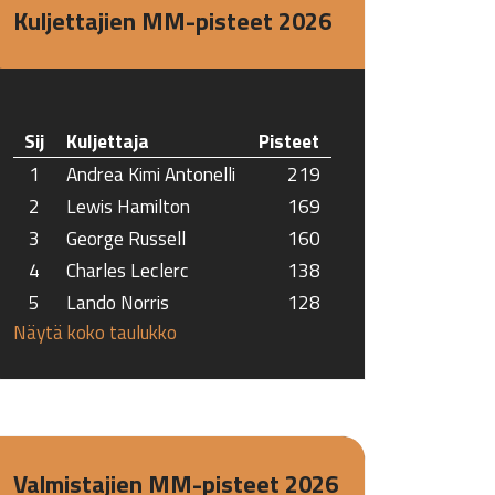
Kuljettajien MM-pisteet 2026
Sij
Kuljettaja
Pisteet
1
Andrea Kimi Antonelli
219
2
Lewis Hamilton
169
3
George Russell
160
4
Charles Leclerc
138
5
Lando Norris
128
Näytä koko taulukko
Valmistajien MM-pisteet 2026