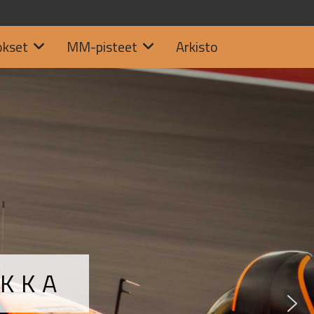
okset
MM-pisteet
Arkisto
IKKA