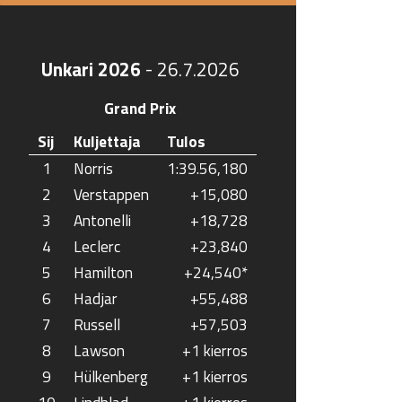
Unkari 2026
-
26.7.2026
Grand Prix
Sij
Kuljettaja
Tulos
1
Norris
1:39.56,180
2
Verstappen
+15,080
3
Antonelli
+18,728
4
Leclerc
+23,840
5
Hamilton
+24,540*
6
Hadjar
+55,488
7
Russell
+57,503
8
Lawson
+1 kierros
9
Hülkenberg
+1 kierros