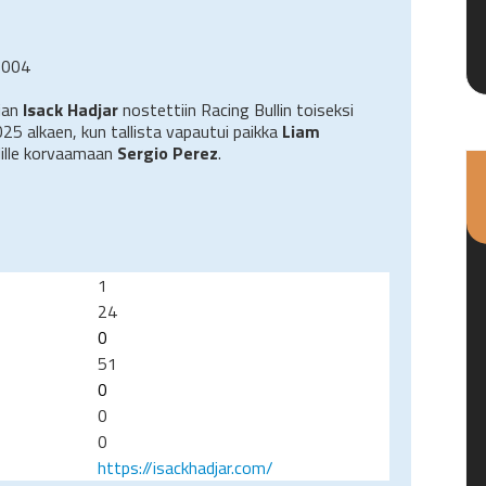
2004
mian
Isack Hadjar
nostettiin Racing Bullin toiseksi
025 alkaen, kun tallista vapautui paikka
Liam
lille korvaamaan
Sergio Perez
.
1
24
0
51
0
0
0
https://isackhadjar.com/