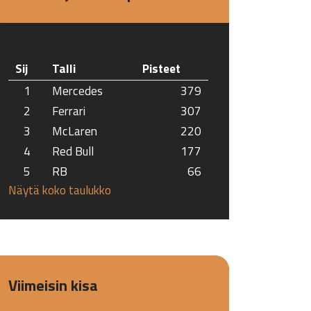
Sij
Talli
Pisteet
1
Mercedes
379
2
Ferrari
307
3
McLaren
220
4
Red Bull
177
5
RB
66
Näytä koko taulukko
Viimeisin kisa