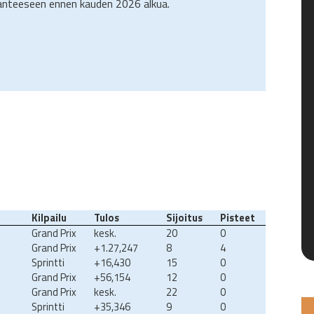
lanteeseen ennen kauden 2026 alkua.
Kilpailu
Tulos
Sijoitus
Pisteet
Grand Prix
kesk.
20
0
Grand Prix
+1.27,247
8
4
Sprintti
+16,430
15
0
Grand Prix
+56,154
12
0
Grand Prix
kesk.
22
0
Sprintti
+35,346
9
0