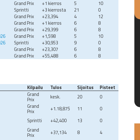
Grand Prix
+1 kierros
5
10
Sprintti
+3 kierrosta
21
0
Grand Prix
+23,394
4
12
Grand Prix
+1 kierros
6
8
Grand Prix
+29,399
6
8
026
Grand Prix
+1,598
5
10
026
Sprintti
+30,953
9
0
Grand Prix
+23,307
6
8
Grand Prix
+55,488
6
8
Kilpailu
Tulos
Sijoitus
Pisteet
Grand
kesk.
20
0
Prix
Grand
+1.18,875
11
0
Prix
Sprintti
+42,400
13
0
Grand
+37,134
8
4
Prix