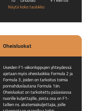
10
Lindblad
+1 kierros
Näytä koko taulukko
Oheisluokat
Useiden F1-viikonloppujen yhteydessä
ajetaan myös oheisluokkia Formula 2 ja
Formula 3, joiden on tarkoitus toimia
ponnahduslautana Formula 1:iin.
Oheisluokat on tarkoitettu pääasiassa
nuorille kuljettajille, joista osa on F1-
tallien ns. akatemiakuljettajia, joille
rakennetaan urapolkua kohti