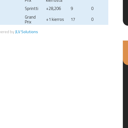
Prix
kierrosta
Sprintti
+28,206
9
0
Grand
+1 kierros
17
0
Prix
wered by
JLV Solutions