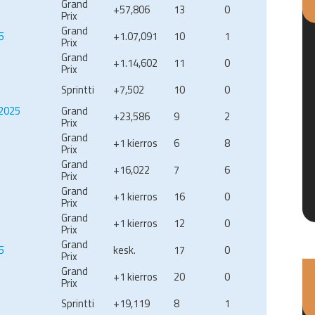
Grand
+57,806
13
0
Prix
Grand
5
+1.07,091
10
1
Prix
Grand
+1.14,602
11
0
Prix
Sprintti
+7,502
10
0
2025
Grand
+23,586
9
2
Prix
Grand
+1 kierros
6
8
Prix
Grand
+16,022
7
6
Prix
Grand
+1 kierros
16
0
Prix
Grand
+1 kierros
12
0
Prix
Grand
5
kesk.
17
0
Prix
Grand
+1 kierros
20
0
Prix
Sprintti
+19,119
8
1