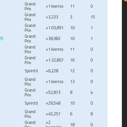
Grand
+1 kierros
11
0
Prix
Grand
+3,233
3
15
Prix
Grand
+1.03,891
10
1
Prix
Grand
25
+38,982
10
1
Prix
Grand
+1 kierros
11
0
Prix
Grand
+1.32,807
16
0
Prix
Sprintti
+6,228
12
0
Grand
+1 kierros
13
0
Prix
Grand
+52,873
8
4
Prix
Sprintti
+29,548
10
0
Grand
+45,257
6
8
Prix
Grand
+2
18
0