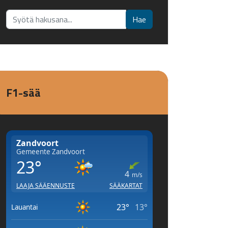
Etsi...
Hae
F1-sää