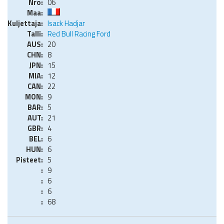
06
Isack Hadjar
Red Bull Racing Ford
20
8
15
12
22
9
5
21
4
6
6
5
9
6
6
68