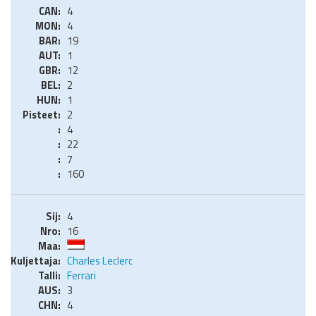
4
4
19
1
12
2
1
2
4
22
7
160
4
16
Charles Leclerc
Ferrari
3
4