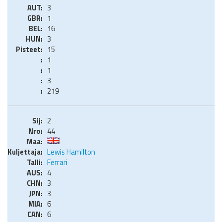
3
1
16
3
15
1
1
3
219
2
44
Lewis Hamilton
Ferrari
4
3
3
6
6