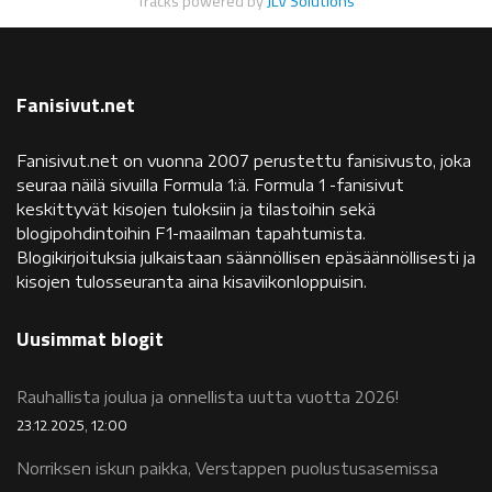
Tracks powered by
JLV Solutions
Fanisivut.net
Fanisivut.net on vuonna 2007 perustettu fanisivusto, joka
seuraa näilä sivuilla Formula 1:ä. Formula 1 -fanisivut
keskittyvät kisojen tuloksiin ja tilastoihin sekä
blogipohdintoihin F1-maailman tapahtumista.
Blogikirjoituksia julkaistaan säännöllisen epäsäännöllisesti ja
kisojen tulosseuranta aina kisaviikonloppuisin.
Uusimmat blogit
Rauhallista joulua ja onnellista uutta vuotta 2026!
23.12.2025, 12:00
Norriksen iskun paikka, Verstappen puolustusasemissa