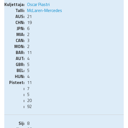
Oscar Piastri
McLaren-Mercedes
21
19
6
2
3
2
11
4
5
5
4
11
7
5
20
92
8