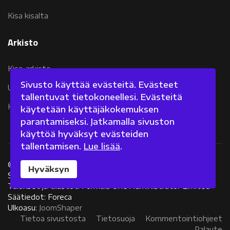
Kisa kisalta
Arkisto
Kisa-arkisto
Sivusto käyttää evästeitä. Evästeet
Uutisarkisto 2007-2011
tallentuvat tietokoneellesi. Evästeitä
Kolumniarkisto 2007-2011
käytetään käyttäjäkokemuksen
parantamiseksi. Jatkamalla sivuston
käyttöä hyväksyt evästeiden
tallentamisen.
Lue lisää
.
©
2026 Fanisivut.net
Hyväksyn
Sisältötuotanto: Jarkko Nieminen
Tulokset ja tilastot: Formula One Administrator Limited
Säätiedot: Foreca
Ulkoasu:
JoomShaper
Tietoa sivustosta
Tietosuoja
Kommentointiohjeet
Palaute