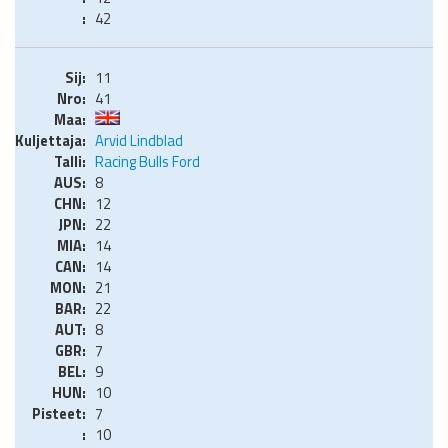
42
11
41
Arvid Lindblad
Racing Bulls Ford
8
12
22
14
14
21
22
8
7
9
10
7
10