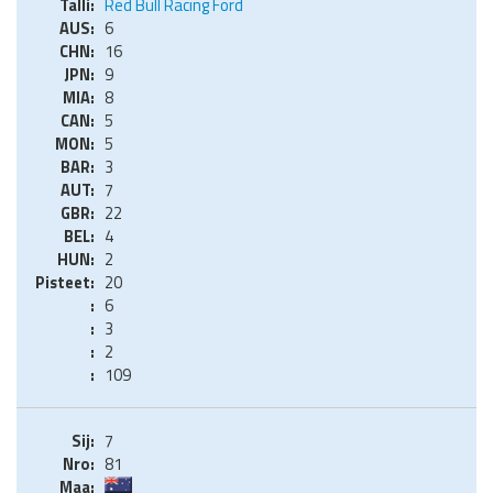
Red Bull Racing Ford
6
16
9
8
5
5
3
7
22
4
2
20
6
3
2
109
7
81