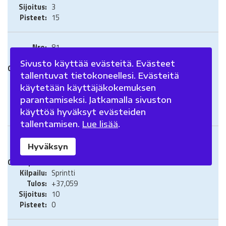
3
15
81
McLaren-Mercedes
Sivusto käyttää evästeitä. Evästeet
USA 2024
tallentuvat tietokoneellesi. Evästeitä
Grand Prix
käytetään käyttäjäkokemuksen
+21,921
5
parantamiseksi. Jatkamalla sivuston
10
käyttöä hyväksyt evästeiden
tallentamisen.
Lue lisää
.
81
Hyväksyn
McLaren-Mercedes
USA 2024
Sprintti
+37,059
10
0