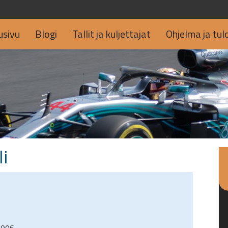
usivu
Blogi
Tallit ja kuljettajat
Ohjelma ja tul
i
2006