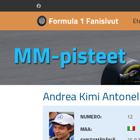
Et
Andrea Kimi Antonell
NUMERO:
12
MAA:
SYNTYMÄPÄIVÄ:
25.8.