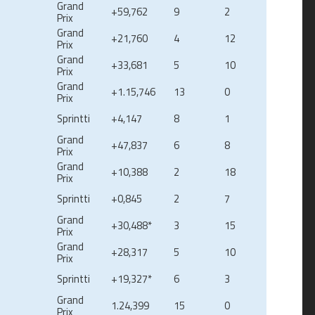
Grand
+59,762
9
2
Prix
Grand
+21,760
4
12
Prix
Grand
+33,681
5
10
Prix
Grand
+1.15,746
13
0
Prix
Sprintti
+4,147
8
1
Grand
+47,837
6
8
Prix
Grand
+10,388
2
18
Prix
Sprintti
+0,845
2
7
Grand
+30,488*
3
15
Prix
Grand
+28,317
5
10
Prix
Sprintti
+19,327*
6
3
Grand
1.24,399
15
0
Prix