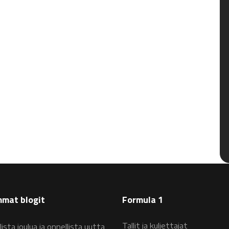
mat blogit
Formula 1
Tallit ja kuljettajat
lista joulua ja onnellista uutta