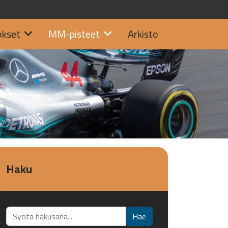
okset
MM-pisteet
Arkisto
Haku
Etsi...
Hae