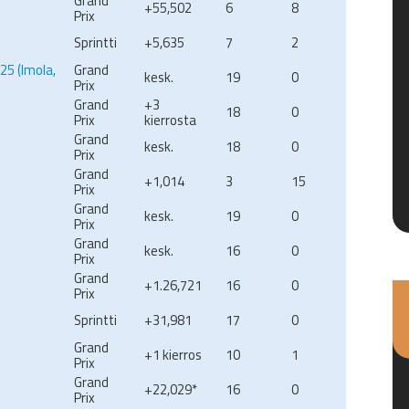
Grand
+55,502
6
8
Prix
Sprintti
+5,635
7
2
5 (Imola,
Grand
kesk.
19
0
Prix
Grand
+3
18
0
Prix
kierrosta
Grand
kesk.
18
0
Prix
Grand
+1,014
3
15
Prix
Grand
kesk.
19
0
Prix
Grand
kesk.
16
0
Prix
Grand
+1.26,721
16
0
Prix
Sprintti
+31,981
17
0
Grand
+1 kierros
10
1
Prix
Grand
+22,029*
16
0
Prix