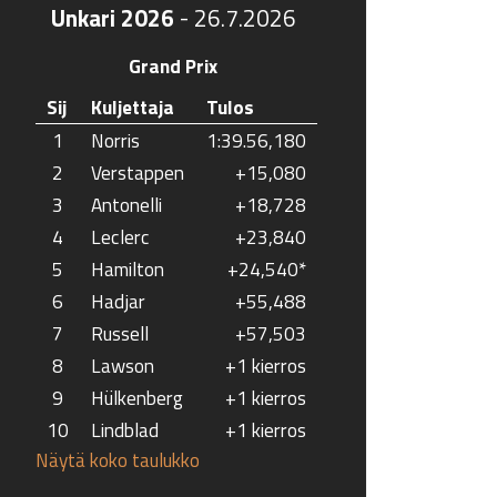
Unkari 2026
-
26.7.2026
Grand Prix
Sij
Kuljettaja
Tulos
1
Norris
1:39.56,180
2
Verstappen
+15,080
3
Antonelli
+18,728
4
Leclerc
+23,840
5
Hamilton
+24,540*
6
Hadjar
+55,488
7
Russell
+57,503
8
Lawson
+1 kierros
9
Hülkenberg
+1 kierros
10
Lindblad
+1 kierros
Näytä koko taulukko