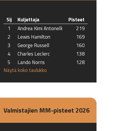
Sij
Kuljettaja
Pisteet
1
Andrea Kimi Antonelli
219
2
Lewis Hamilton
169
3
George Russell
160
4
Charles Leclerc
138
5
Lando Norris
128
Näytä koko taulukko
Valmistajien MM-pisteet 2026