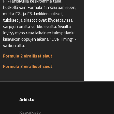
F1-Fanisivuilla keskitymme tällä
hetkellä vain Formula 1:n seuraamiseen,
mutta F2- ja F3-luokkien uutiset,
tulokset ja tilastot ovat löydettävissä
sarjojen omilta verkkosivuilta. Sivuilta
löytyy myös reaaliaikainen tulospalvelu
kisaviikonloppujen aikana "Live Timing" -
valikon alta.
Formula 2 viralliset sivut
Formula 3 viralliset sivut
Arkisto
Kisa-arkisto