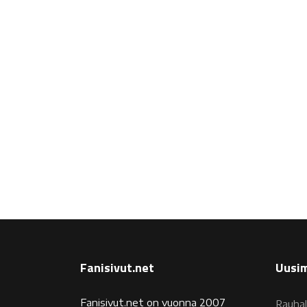
Fanisivut.net
Uusim
Fanisivut.net on vuonna 2007
Rauhal