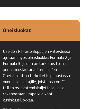
Oheisluokat
Useiden F1-viikonloppujen yhteydessä
ajetaan myös oheisluokkia Formula 2 ja
Formula 3, joiden on tarkoitus toimia
ponnahduslautana Formula 1:iin.
Oheisluokat on tarkoitettu pääasiassa
nuorille kuljettajille, joista osa on F1-
tallien ns. akatemiakuljettajia, joille
rakennetaan urapolkua kohti
kuninkuusluokkaa.