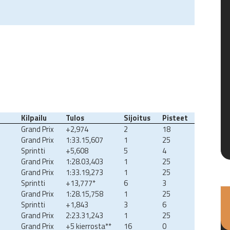
Kilpailu
Tulos
Sijoitus
Pisteet
Grand Prix
+2,974
2
18
Grand Prix
1:33.15,607
1
25
Sprintti
+5,608
5
4
Grand Prix
1:28.03,403
1
25
Grand Prix
1:33.19,273
1
25
Sprintti
+13,777*
6
3
Grand Prix
1:28.15,758
1
25
Sprintti
+1,843
3
6
Grand Prix
2:23.31,243
1
25
Grand Prix
+5 kierrosta**
16
0