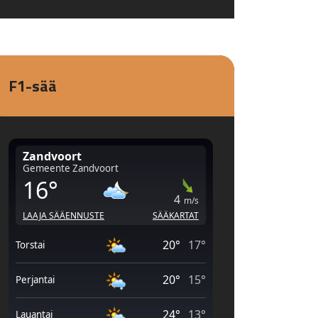
F1-sää