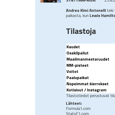
Andrea Kimi Antonelli
teki
paikasta, kun
Lewis Hamilt
Tilastoja
Kaudet
Osakilpailut
Maailmanmestaruudet
MM-pisteet
Voitot
Paalupaikat
Nopeimmat kierrokset
Kotisivut / Instagram
Tilastotiedot perustuvat ti
Lähteet:
Formula1.com
StatsF1.com