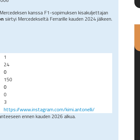
 Mercedeksen kanssa F1-sopimuksen kisakuljettajan
on
siirtyi Mercedekseltä Ferrarille kauden 2024 jälkeen.
1
24
0
150
0
0
3
https://www.instagram.com/kimi.antonelli/
lanteeseen ennen kauden 2026 alkua.