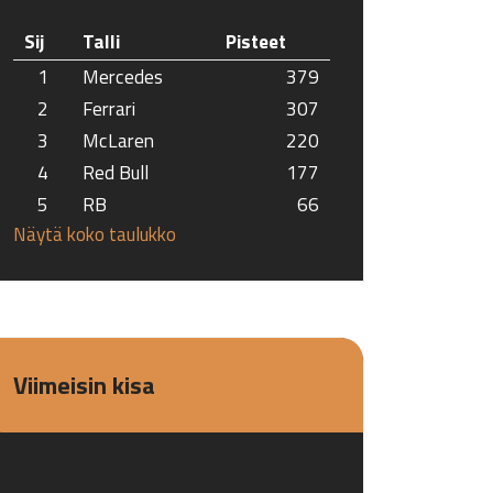
Sij
Talli
Pisteet
1
Mercedes
379
2
Ferrari
307
3
McLaren
220
4
Red Bull
177
5
RB
66
Näytä koko taulukko
Viimeisin kisa