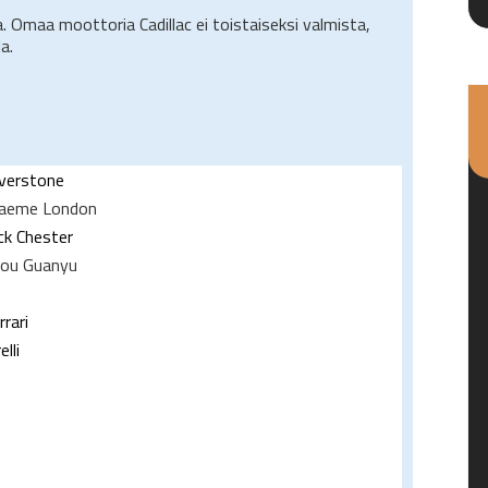
a. Omaa moottoria Cadillac ei toistaiseksi valmista,
a.
lverstone
aeme London
ck Chester
ou Guanyu
rrari
elli