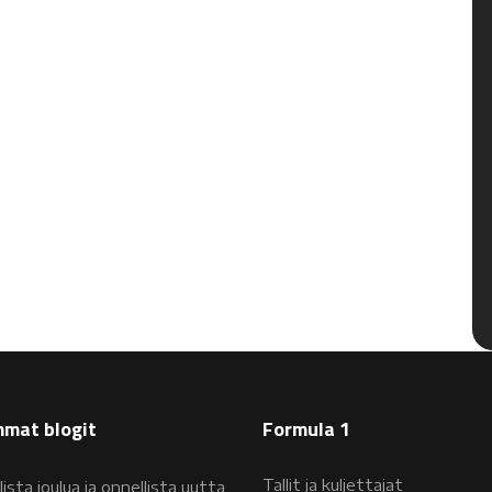
mat blogit
Formula 1
Tallit ja kuljettajat
lista joulua ja onnellista uutta