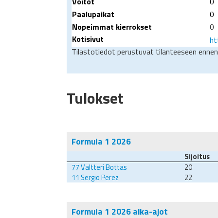
Voitot
0
Paalupaikat
0
Nopeimmat kierrokset
0
Kotisivut
ht
Tilastotiedot perustuvat tilanteeseen ennen
Tulokset
Formula 1 2026
Sijoitus
77
Valtteri Bottas
20
11
Sergio Perez
22
Formula 1 2026 aika-ajot