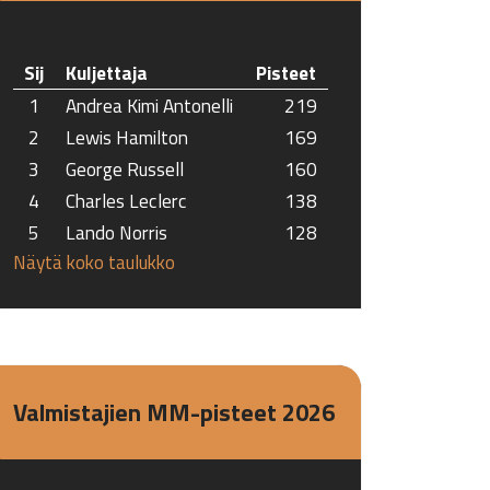
Sij
Kuljettaja
Pisteet
1
Andrea Kimi Antonelli
219
2
Lewis Hamilton
169
3
George Russell
160
4
Charles Leclerc
138
5
Lando Norris
128
Näytä koko taulukko
Valmistajien MM-pisteet 2026