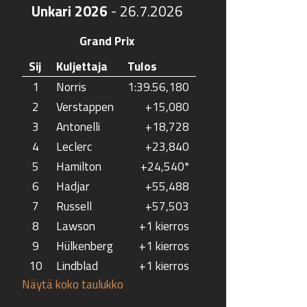
Unkari 2026
-
26.7.2026
Grand Prix
Sij
Kuljettaja
Tulos
1
Norris
1:39.56,180
2
Verstappen
+15,080
3
Antonelli
+18,728
4
Leclerc
+23,840
5
Hamilton
+24,540*
6
Hadjar
+55,488
7
Russell
+57,503
8
Lawson
+1 kierros
9
Hülkenberg
+1 kierros
10
Lindblad
+1 kierros
Näytä koko taulukko