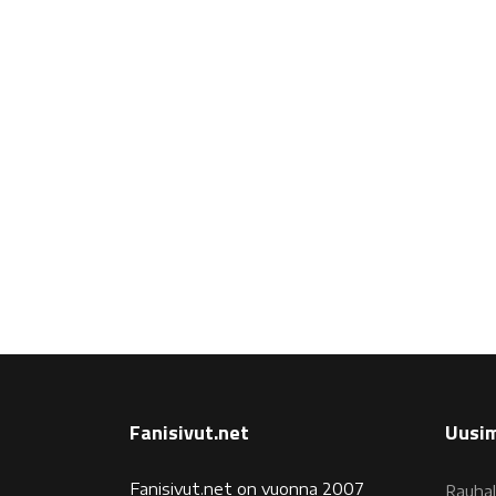
Fanisivut.net
Uusim
Fanisivut.net on vuonna 2007
Rauhal