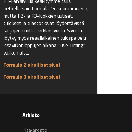
F1-Fanisivuilla keskitymme tällä
hetkellä vain Formula 1:n seuraamiseen,
mutta F2- ja F3-luokkien uutiset,
tulokset ja tilastot ovat löydettävissä
sarjojen omilta verkkosivuilta. Sivuilta
löytyy myös reaaliaikainen tulospalvelu
kisaviikonloppujen aikana "Live Timing" -
valikon alta.
Formula 2 viralliset sivut
Formula 3 viralliset sivut
Arkisto
Kisa-arkisto