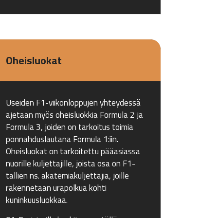
Oheisluokat
Useiden F1-viikonloppujen yhteydessä
ajetaan myös oheisluokkia Formula 2 ja
Formula 3, joiden on tarkoitus toimia
ponnahduslautana Formula 1:iin.
Oheisluokat on tarkoitettu pääasiassa
nuorille kuljettajille, joista osa on F1-
tallien ns. akatemiakuljettajia, joille
rakennetaan urapolkua kohti
kuninkuusluokkaa.