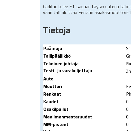
Cadillac tulee F1-sarjaan täysin uutena tallin
vaan talli aloittaa Ferrarin asiakasmoottoreill
Tietoja
Päämaja
Si
Tallipäällikkö
Gr
Tekninen johtaja
Ni
Testi- ja varakuljettaja
Zh
Auto
-
Moottori
Fe
Renkaat
Pir
Kaudet
0
Osakilpailut
0
Maailmanmestaruudet
0
MM-pisteet
0