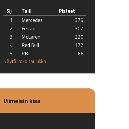
Sij
Talli
Pisteet
1
Mercedes
379
2
Ferrari
307
3
McLaren
220
4
Red Bull
177
5
RB
66
Näytä koko taulukko
Viimeisin kisa