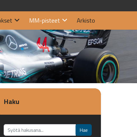
okset
MM-pisteet
Arkisto
Haku
Etsi...
Hae