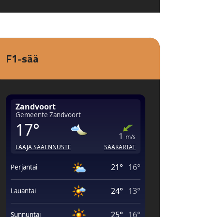
F1-sää