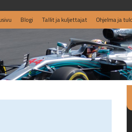
usivu
Blogi
Tallit ja kuljettajat
Ohjelma ja tul