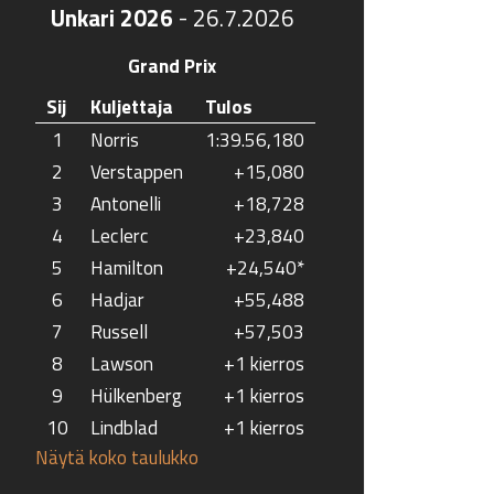
Unkari 2026
-
26.7.2026
Grand Prix
Sij
Kuljettaja
Tulos
1
Norris
1:39.56,180
2
Verstappen
+15,080
3
Antonelli
+18,728
4
Leclerc
+23,840
5
Hamilton
+24,540*
6
Hadjar
+55,488
7
Russell
+57,503
8
Lawson
+1 kierros
9
Hülkenberg
+1 kierros
10
Lindblad
+1 kierros
Näytä koko taulukko