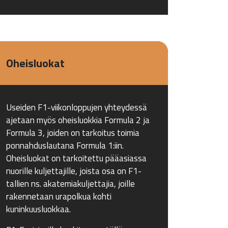
Oheisluokat
Useiden F1-viikonloppujen yhteydessä
ajetaan myös oheisluokkia Formula 2 ja
Formula 3, joiden on tarkoitus toimia
ponnahduslautana Formula 1:iin.
Oheisluokat on tarkoitettu pääasiassa
nuorille kuljettajille, joista osa on F1-
tallien ns. akatemiakuljettajia, joille
rakennetaan urapolkua kohti
kuninkuusluokkaa.