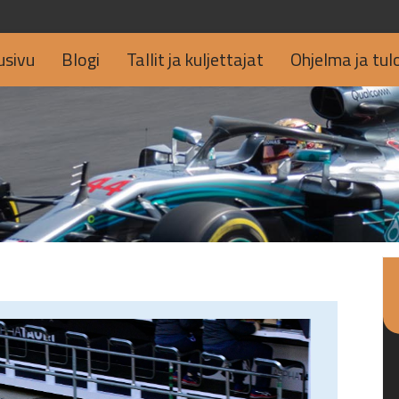
usivu
Blogi
Tallit ja kuljettajat
Ohjelma ja tul