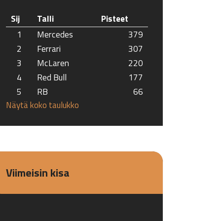
Sij
Talli
Pisteet
1
Mercedes
379
2
Ferrari
307
3
McLaren
220
4
Red Bull
177
5
RB
66
Näytä koko taulukko
Viimeisin kisa