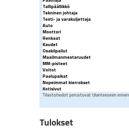
Päämaja
Tallipäällikkö
Tekninen johtaja
Testi- ja varakuljettaja
Auto
Moottori
Renkaat
Kaudet
Osakilpailut
Maailmanmestaruudet
MM-pisteet
Voitot
Paalupaikat
Nopeimmat kierrokset
Kotisivut
Tilastotiedot perustuvat tilanteeseen ennen
Tulokset