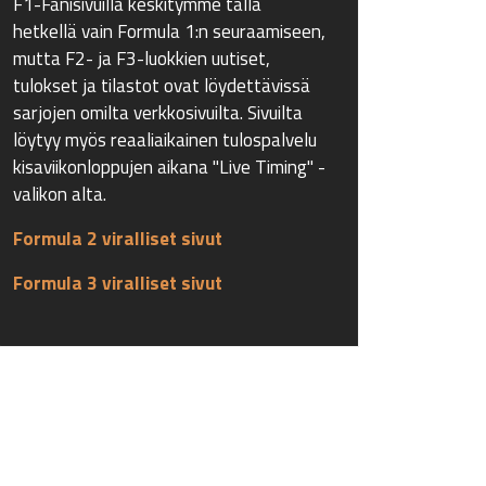
F1-Fanisivuilla keskitymme tällä
hetkellä vain Formula 1:n seuraamiseen,
mutta F2- ja F3-luokkien uutiset,
tulokset ja tilastot ovat löydettävissä
sarjojen omilta verkkosivuilta. Sivuilta
löytyy myös reaaliaikainen tulospalvelu
kisaviikonloppujen aikana "Live Timing" -
valikon alta.
Formula 2 viralliset sivut
Formula 3 viralliset sivut