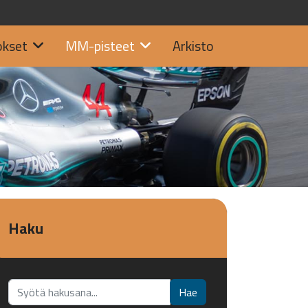
okset
MM-pisteet
Arkisto
Haku
Etsi...
Hae