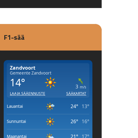
F1-sää