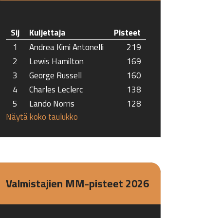
Sij
Kuljettaja
Pisteet
1
Andrea Kimi Antonelli
219
2
Lewis Hamilton
169
3
George Russell
160
4
Charles Leclerc
138
5
Lando Norris
128
Näytä koko taulukko
Valmistajien MM-pisteet 2026