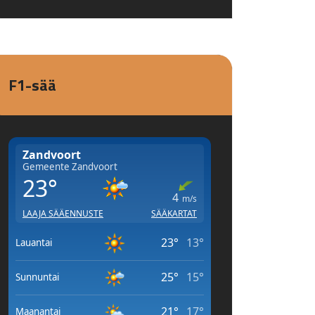
F1-sää