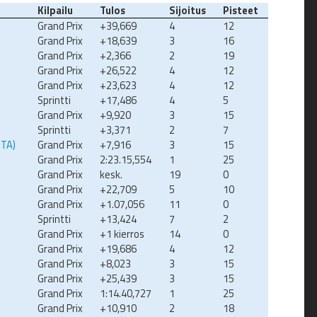
Kilpailu
Tulos
Sijoitus
Pisteet
Grand Prix
+39,669
4
12
Grand Prix
+18,639
3
16
Grand Prix
+2,366
2
19
Grand Prix
+26,522
4
12
Grand Prix
+23,623
4
12
Sprintti
+17,486
4
5
Grand Prix
+9,920
3
15
Sprintti
+3,371
2
7
ITA)
Grand Prix
+7,916
3
15
Grand Prix
2:23.15,554
1
25
Grand Prix
kesk.
19
0
Grand Prix
+22,709
5
10
Grand Prix
+1.07,056
11
0
Sprintti
+13,424
7
2
Grand Prix
+1 kierros
14
0
Grand Prix
+19,686
4
12
Grand Prix
+8,023
3
15
Grand Prix
+25,439
3
15
Grand Prix
1:14.40,727
1
25
Grand Prix
+10,910
2
18