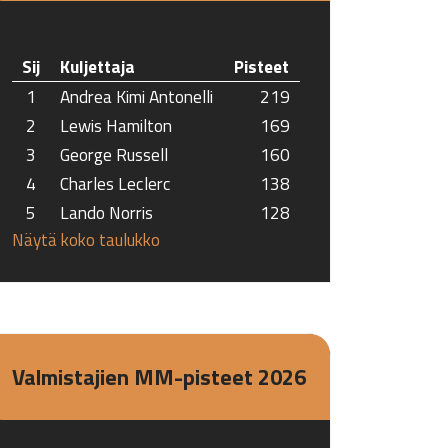
Sij
Kuljettaja
Pisteet
1
Andrea Kimi Antonelli
219
2
Lewis Hamilton
169
3
George Russell
160
4
Charles Leclerc
138
5
Lando Norris
128
Näytä koko taulukko
Valmistajien MM-pisteet 2026