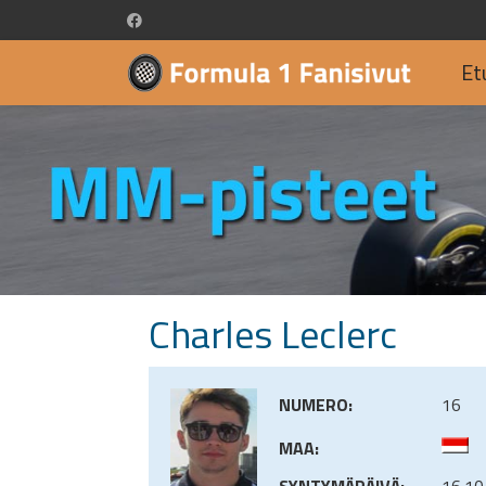
Et
Charles Leclerc
NUMERO:
16
MAA:
SYNTYMÄPÄIVÄ:
16.10