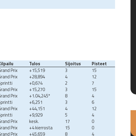
Kilpailu
Tulos
Sijoitus
Pisteet
Grand Prix
+15,519
3
15
Grand Prix
+28,894
4
12
printti
+0,674
2
7
Grand Prix
+15,270
3
15
Grand Prix
+1.04,245*
8
4
printti
+6,251
3
6
Grand Prix
+44,151
4
12
printti
+9,929
5
4
Grand Prix
kesk.
17
0
Grand Prix
+4 kierrosta
15
0
Grand Prix
+45,659
8
4