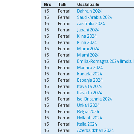
Nro
Talli
Osakilpailu
16
Ferrari
Bahrain 2024
16
Ferrari
Saudi-Arabia 2024
16
Ferrari
Australia 2024
16
Ferrari
Japani 2024
16
Ferrari
Kiina 2024
16
Ferrari
Kiina 2024
16
Ferrari
Miami 2024
16
Ferrari
Miami 2024
16
Ferrari
Emilia-Romagna 2024 (Imola, 
16
Ferrari
Monaco 2024
16
Ferrari
Kanada 2024
16
Ferrari
Espanja 2024
16
Ferrari
Itävalta 2024
16
Ferrari
Itävalta 2024
16
Ferrari
Iso-Britannia 2024
16
Ferrari
Unkari 2024
16
Ferrari
Belgia 2024
16
Ferrari
Hollanti 2024
16
Ferrari
Italia 2024
16
Ferrari
Azerbaidzhan 2024