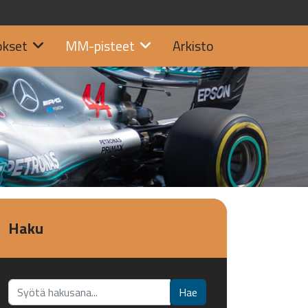
okset
MM-pisteet
Arkisto
Haku
Etsi...
Hae