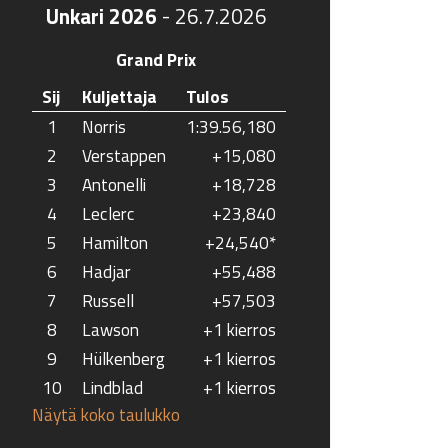
Unkari 2026
-
26.7.2026
Grand Prix
Sij
Kuljettaja
Tulos
1
Norris
1:39.56,180
2
Verstappen
+15,080
3
Antonelli
+18,728
4
Leclerc
+23,840
5
Hamilton
+24,540*
6
Hadjar
+55,488
7
Russell
+57,503
8
Lawson
+1 kierros
9
Hülkenberg
+1 kierros
10
Lindblad
+1 kierros
Näytä koko taulukko