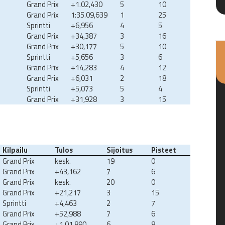
Grand Prix
+1.02,430
5
10
Grand Prix
1:35.09,639
1
25
Sprintti
+6,956
4
5
Grand Prix
+34,387
3
16
Grand Prix
+30,177
5
10
Sprintti
+5,656
3
6
Grand Prix
+14,283
4
12
Grand Prix
+6,031
2
18
Sprintti
+5,073
5
4
Grand Prix
+31,928
3
15
Kilpailu
Tulos
Sijoitus
Pisteet
Grand Prix
kesk.
19
0
Grand Prix
+43,162
7
6
Grand Prix
kesk.
20
0
Grand Prix
+21,217
3
15
Sprintti
+4,463
2
7
Grand Prix
+52,988
7
6
Grand Prix
+1.01,890
6
8