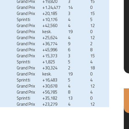
Grand Prix
+19,820
3
15
Grand Prix
+1.24,477
14
0
Grand Prix
+20,185
3
15
Sprintti
+10,176
4
5
Grand Prix
+42,560
4
12
Grand Prix
kesk.
19
0
Grand Prix
+25,624
4
12
Grand Prix
+36,774
9
2
Grand Prix
+45,996
6
8
Grand Prix
+15,373
3
15
Sprintti
+1,825
5
4
Grand Prix
+30,324
2
18
Grand Prix
kesk.
19
0
Sprintti
+16,483
5
4
Grand Prix
+30,678
4
12
Grand Prix
+56,785
8
4
Sprintti
+35,182
13
0
Grand Prix
+23,279
4
12