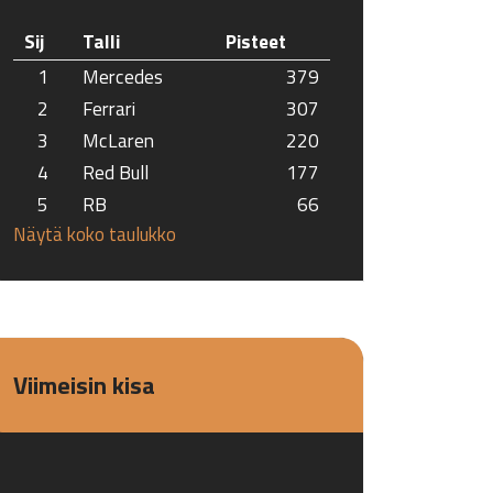
Sij
Talli
Pisteet
1
Mercedes
379
2
Ferrari
307
3
McLaren
220
4
Red Bull
177
5
RB
66
Näytä koko taulukko
Viimeisin kisa