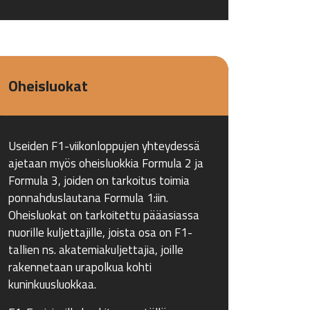
Oheisluokat
Useiden F1-viikonloppujen yhteydessä
ajetaan myös oheisluokkia Formula 2 ja
Formula 3, joiden on tarkoitus toimia
ponnahduslautana Formula 1:iin.
Oheisluokat on tarkoitettu pääasiassa
nuorille kuljettajille, joista osa on F1-
tallien ns. akatemiakuljettajia, joille
rakennetaan urapolkua kohti
kuninkuusluokkaa.