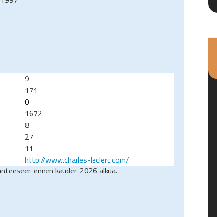
9
171
0
1672
8
27
11
http://www.charles-leclerc.com/
lanteeseen ennen kauden 2026 alkua.