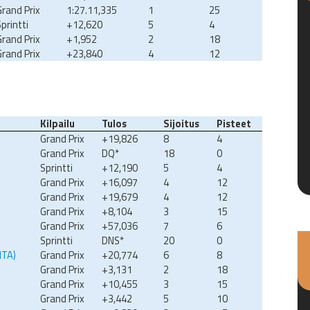
Grand Prix
1:27.11,335
1
25
printti
+12,620
5
4
Grand Prix
+1,952
2
18
Grand Prix
+23,840
4
12
Kilpailu
Tulos
Sijoitus
Pisteet
Grand Prix
+19,826
8
4
Grand Prix
DQ*
18
0
Sprintti
+12,190
5
4
Grand Prix
+16,097
4
12
Grand Prix
+19,679
4
12
Grand Prix
+8,104
3
15
Grand Prix
+57,036
7
6
Sprintti
DNS*
20
0
ITA)
Grand Prix
+20,774
6
8
Grand Prix
+3,131
2
18
Grand Prix
+10,455
3
15
Grand Prix
+3,442
5
10