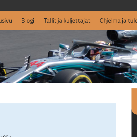
usivu
Blogi
Tallit ja kuljettajat
Ohjelma ja tul
.1997