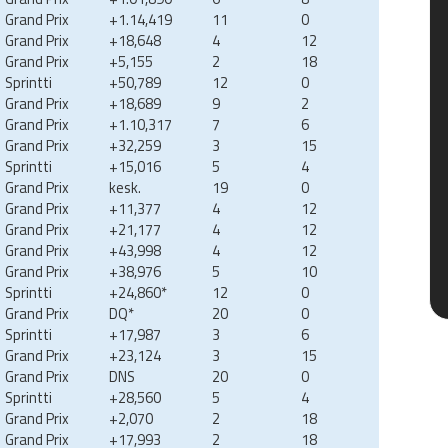
Grand Prix
+1.14,419
11
0
Grand Prix
+18,648
4
12
Grand Prix
+5,155
2
18
Sprintti
+50,789
12
0
Grand Prix
+18,689
9
2
Grand Prix
+1.10,317
7
6
Grand Prix
+32,259
3
15
Sprintti
+15,016
5
4
Grand Prix
kesk.
19
0
Grand Prix
+11,377
4
12
Grand Prix
+21,177
4
12
Grand Prix
+43,998
4
12
Grand Prix
+38,976
5
10
Sprintti
+24,860*
12
0
Grand Prix
DQ*
20
0
Sprintti
+17,987
3
6
Grand Prix
+23,124
3
15
Grand Prix
DNS
20
0
Sprintti
+28,560
5
4
Grand Prix
+2,070
2
18
Grand Prix
+17,993
2
18