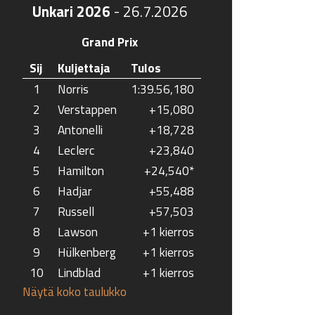
Unkari 2026
-
26.7.2026
Grand Prix
Sij
Kuljettaja
Tulos
1
Norris
1:39.56,180
2
Verstappen
+15,080
3
Antonelli
+18,728
4
Leclerc
+23,840
5
Hamilton
+24,540*
6
Hadjar
+55,488
7
Russell
+57,503
8
Lawson
+1 kierros
9
Hülkenberg
+1 kierros
10
Lindblad
+1 kierros
Näytä koko taulukko