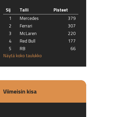
Sij
Talli
Pisteet
1
Mercedes
379
2
Ferrari
307
3
McLaren
220
4
Red Bull
177
5
RB
66
Näytä koko taulukko
Viimeisin kisa