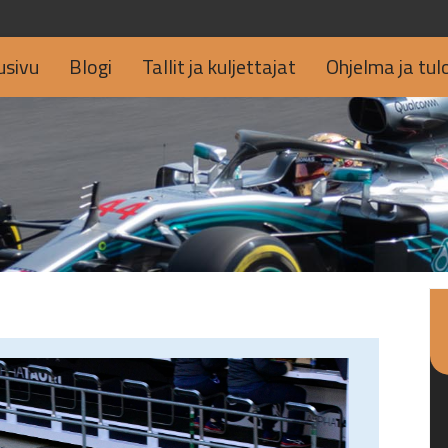
usivu
Blogi
Tallit ja kuljettajat
Ohjelma ja tul