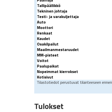
Päämaja
Tallipäällikkö
Tekninen johtaja
Testi- ja varakuljettaja
Auto
Moottori
Renkaat
Kaudet
Osakilpailut
Maailmanmestaruudet
MM-pisteet
Voitot
Paalupaikat
Nopeimmat kierrokset
Kotisivut
Tilastotiedot perustuvat tilanteeseen ennen
Tulokset