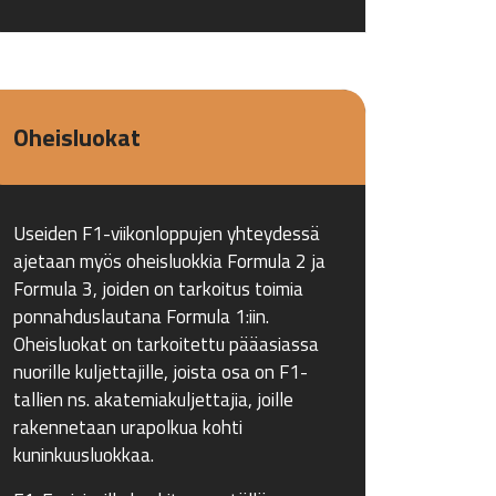
Oheisluokat
Useiden F1-viikonloppujen yhteydessä
ajetaan myös oheisluokkia Formula 2 ja
Formula 3, joiden on tarkoitus toimia
ponnahduslautana Formula 1:iin.
Oheisluokat on tarkoitettu pääasiassa
nuorille kuljettajille, joista osa on F1-
tallien ns. akatemiakuljettajia, joille
rakennetaan urapolkua kohti
kuninkuusluokkaa.