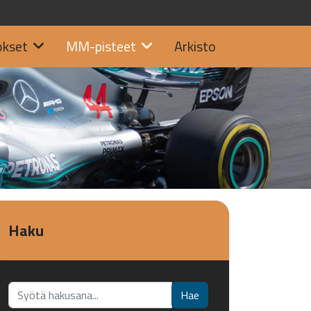
okset
MM-pisteet
Arkisto
Haku
Etsi...
Hae