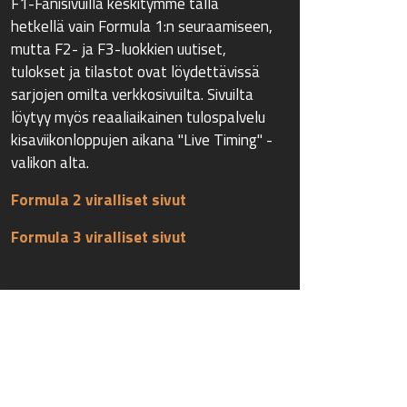
F1-Fanisivuilla keskitymme tällä
hetkellä vain Formula 1:n seuraamiseen,
mutta F2- ja F3-luokkien uutiset,
tulokset ja tilastot ovat löydettävissä
sarjojen omilta verkkosivuilta. Sivuilta
löytyy myös reaaliaikainen tulospalvelu
kisaviikonloppujen aikana "Live Timing" -
valikon alta.
Formula 2 viralliset sivut
Formula 3 viralliset sivut