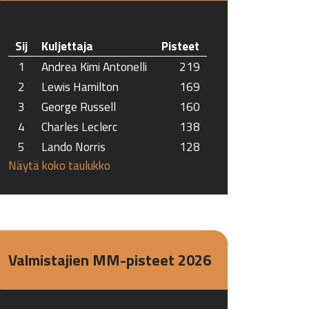
Sij
Kuljettaja
Pisteet
1
Andrea Kimi Antonelli
219
2
Lewis Hamilton
169
3
George Russell
160
4
Charles Leclerc
138
5
Lando Norris
128
Näytä koko taulukko
Valmistajien MM-pisteet 2026