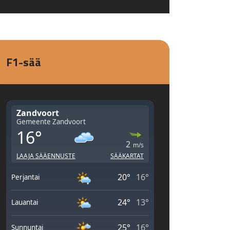
F1-sää