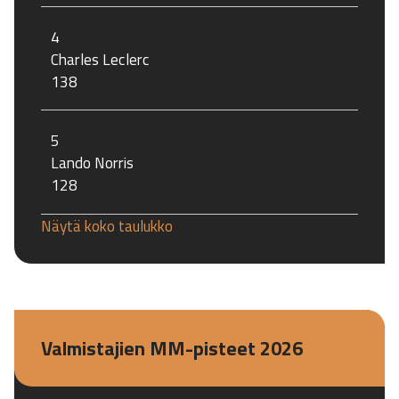
4
Charles Leclerc
138
5
Lando Norris
128
Näytä koko taulukko
Valmistajien MM-pisteet 2026