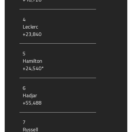
4
Leclerc
+23,840
5
Hamilton
+24,540*
6
Hadjar
+55,488
7
Russell