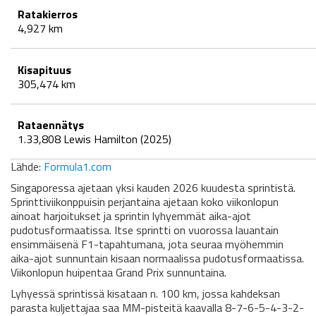
Ratakierros
4,927 km
Kisapituus
305,474 km
Rataennätys
1.33,808 Lewis Hamilton (2025)
Lähde:
Formula1.com
Singaporessa ajetaan yksi kauden 2026 kuudesta sprintistä.
Sprinttiviikonppuisin perjantaina ajetaan koko viikonlopun
ainoat harjoitukset ja sprintin lyhyemmät aika-ajot
pudotusformaatissa. Itse sprintti on vuorossa lauantain
ensimmäisenä F1-tapahtumana, jota seuraa myöhemmin
aika-ajot sunnuntain kisaan normaalissa pudotusformaatissa.
Viikonlopun huipentaa Grand Prix sunnuntaina.
Lyhyessä sprintissä kisataan n. 100 km, jossa kahdeksan
parasta kuljettajaa saa MM-pisteitä kaavalla 8-7-6-5-4-3-2-