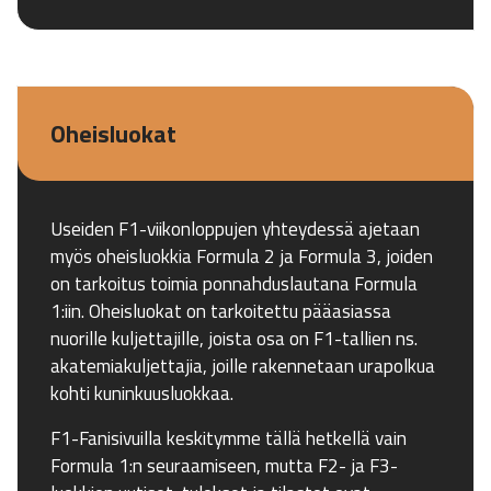
Oheisluokat
Useiden F1-viikonloppujen yhteydessä ajetaan
myös oheisluokkia Formula 2 ja Formula 3, joiden
on tarkoitus toimia ponnahduslautana Formula
1:iin. Oheisluokat on tarkoitettu pääasiassa
nuorille kuljettajille, joista osa on F1-tallien ns.
akatemiakuljettajia, joille rakennetaan urapolkua
kohti kuninkuusluokkaa.
F1-Fanisivuilla keskitymme tällä hetkellä vain
Formula 1:n seuraamiseen, mutta F2- ja F3-