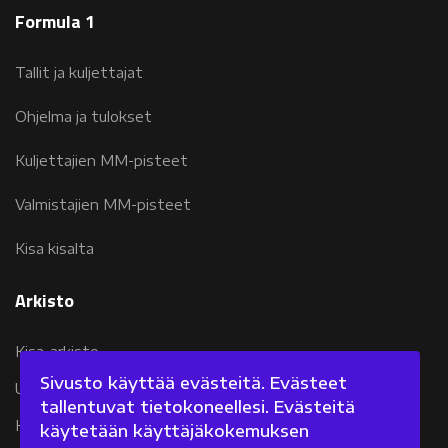
Formula 1
Tallit ja kuljettajat
Ohjelma ja tulokset
Kuljettajien MM-pisteet
Valmistajien MM-pisteet
Kisa kisalta
Arkisto
Kisa-arkisto
Sivusto käyttää evästeitä. Evästeet
Uutisarkisto 2007-2011
tallentuvat tietokoneellesi. Evästeitä
Kolumniarkisto 2007-2011
käytetään käyttäjäkokemuksen