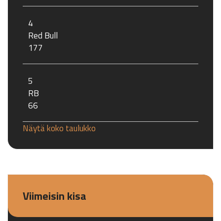
4
Red Bull
177
5
RB
66
Näytä koko taulukko
Viimeisin kisa