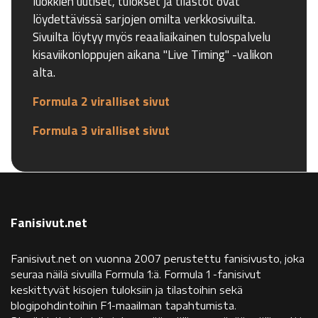
luokkien uutiset, tulokset ja tilastot ovat
löydettävissä sarjojen omilta verkkosivuilta.
Sivuilta löytyy myös reaaliaikainen tulospalvelu
kisaviikonloppujen aikana "Live Timing" -valikon
alta.
Formula 2 viralliset sivut
Formula 3 viralliset sivut
Fanisivut.net
Fanisivut.net on vuonna 2007 perustettu fanisivusto, joka
seuraa näilä sivuilla Formula 1:ä. Formula 1 -fanisivut
keskittyvät kisojen tuloksiin ja tilastoihin sekä
blogipohdintoihin F1-maailman tapahtumista.