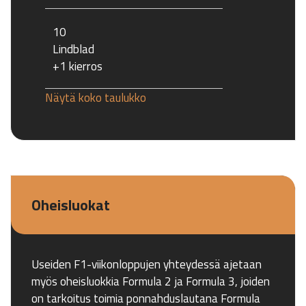
10
Lindblad
+1 kierros
Näytä koko taulukko
Oheisluokat
Useiden F1-viikonloppujen yhteydessä ajetaan
myös oheisluokkia Formula 2 ja Formula 3, joiden
on tarkoitus toimia ponnahduslautana Formula