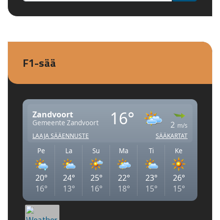
F1-sää