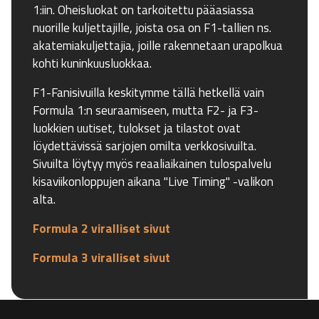
1:iin. Oheisluokat on tarkoitettu pääasiassa
nuorille kuljettajille, joista osa on F1-tallien ns.
akatemiakuljettajia, joille rakennetaan urapolkua
kohti kuninkuusluokkaa.
F1-Fanisivuilla keskitymme tällä hetkellä vain
Formula 1:n seuraamiseen, mutta F2- ja F3-
luokkien uutiset, tulokset ja tilastot ovat
löydettävissä sarjojen omilta verkkosivuilta.
Sivuilta löytyy myös reaaliaikainen tulospalvelu
kisaviikonloppujen aikana "Live Timing" -valikon
alta.
Formula 2 viralliset sivut
Formula 3 viralliset sivut