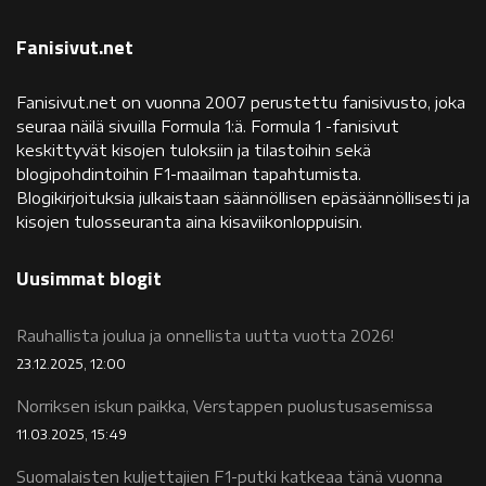
Fanisivut.net
Fanisivut.net on vuonna 2007 perustettu fanisivusto, joka
seuraa näilä sivuilla Formula 1:ä. Formula 1 -fanisivut
keskittyvät kisojen tuloksiin ja tilastoihin sekä
blogipohdintoihin F1-maailman tapahtumista.
Blogikirjoituksia julkaistaan säännöllisen epäsäännöllisesti ja
kisojen tulosseuranta aina kisaviikonloppuisin.
Uusimmat blogit
Rauhallista joulua ja onnellista uutta vuotta 2026!
23.12.2025, 12:00
Norriksen iskun paikka, Verstappen puolustusasemissa
11.03.2025, 15:49
Suomalaisten kuljettajien F1-putki katkeaa tänä vuonna