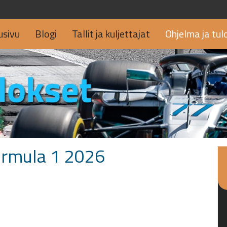
usivu
Blogi
Tallit ja kuljettajat
Ohjelma ja tul
ormula 1 2026