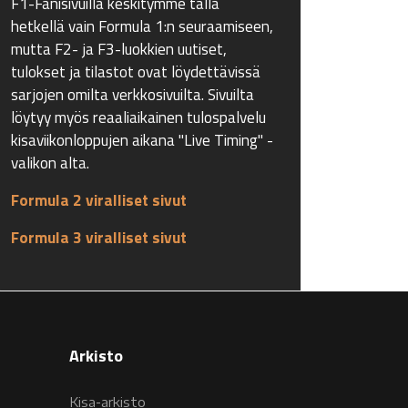
F1-Fanisivuilla keskitymme tällä
hetkellä vain Formula 1:n seuraamiseen,
mutta F2- ja F3-luokkien uutiset,
tulokset ja tilastot ovat löydettävissä
sarjojen omilta verkkosivuilta. Sivuilta
löytyy myös reaaliaikainen tulospalvelu
kisaviikonloppujen aikana "Live Timing" -
valikon alta.
Formula 2 viralliset sivut
Formula 3 viralliset sivut
Arkisto
Kisa-arkisto