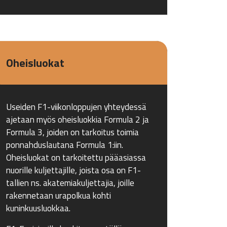
Oheisluokat
Useiden F1-viikonloppujen yhteydessä
ajetaan myös oheisluokkia Formula 2 ja
Formula 3, joiden on tarkoitus toimia
ponnahduslautana Formula 1:iin.
Oheisluokat on tarkoitettu pääasiassa
nuorille kuljettajille, joista osa on F1-
tallien ns. akatemiakuljettajia, joille
rakennetaan urapolkua kohti
kuninkuusluokkaa.