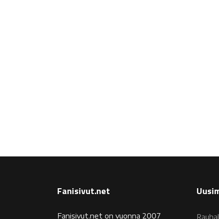
Fanisivut.net
Uusim
Fanisivut.net on vuonna 2007
Rauhal