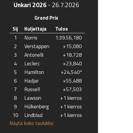
Unkari 2026
-
26.7.2026
Grand Prix
Sij
Kuljettaja
Tulos
1
Norris
1:39.56,180
2
Verstappen
+15,080
3
Antonelli
+18,728
4
Leclerc
+23,840
5
Hamilton
+24,540*
6
Hadjar
+55,488
7
Russell
+57,503
8
Lawson
+1 kierros
9
Hülkenberg
+1 kierros
10
Lindblad
+1 kierros
Näytä koko taulukko