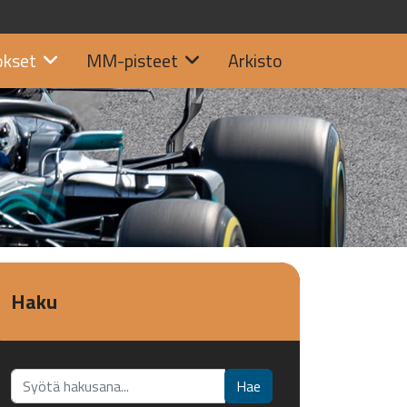
okset
MM-pisteet
Arkisto
Haku
Etsi...
Hae