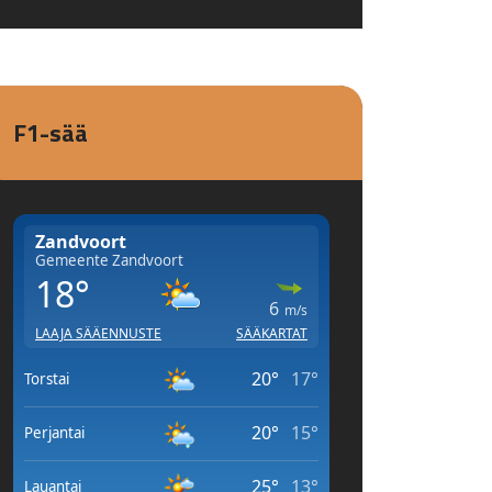
F1-sää