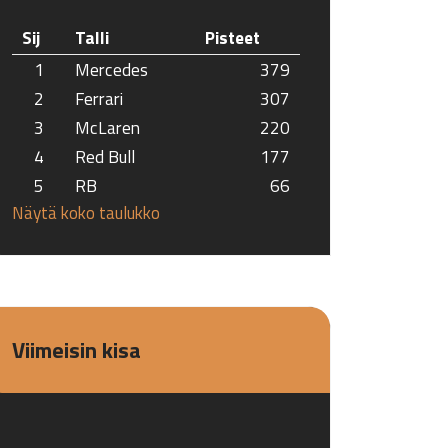
Sij
Talli
Pisteet
1
Mercedes
379
2
Ferrari
307
3
McLaren
220
4
Red Bull
177
5
RB
66
Näytä koko taulukko
Viimeisin kisa