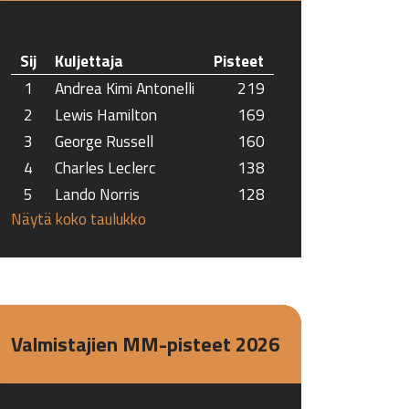
Sij
Kuljettaja
Pisteet
1
Andrea Kimi Antonelli
219
2
Lewis Hamilton
169
3
George Russell
160
4
Charles Leclerc
138
5
Lando Norris
128
Näytä koko taulukko
Valmistajien MM-pisteet 2026