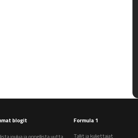
mat blogit
Formula 1
Tallit ja kuljettajat
lista joulua ja onnellista uutta