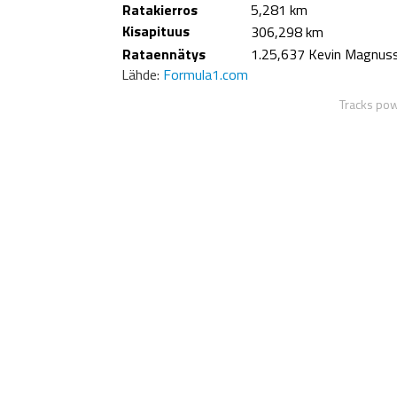
Ratakierros
5,281 km
Kisapituus
306,298 km
Rataennätys
1.25,637 Kevin Magnuss
Lähde:
Formula1.com
Tracks po