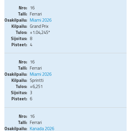
16
Ferrari
Miami 2026
Grand Prix
+1.04,245*
8
4
16
Ferrari
Miami 2026
Sprintti
+6,251
3
6
16
Ferrari
Kanada 2026