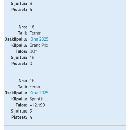
8
4
16
Ferrari
Kiina 2025
Grand Prix
DQ*
18
0
16
Ferrari
Kiina 2025
Sprintti
+12,190
5
4