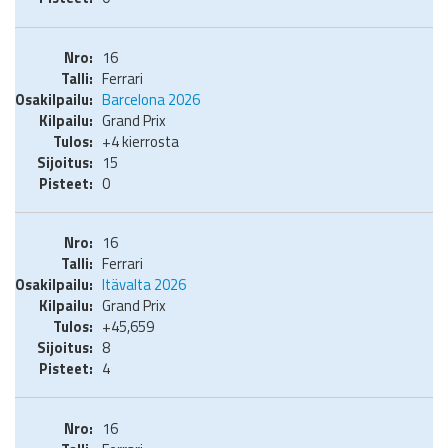
16
Ferrari
Barcelona 2026
Grand Prix
+4 kierrosta
15
0
16
Ferrari
Itävalta 2026
Grand Prix
+45,659
8
4
16