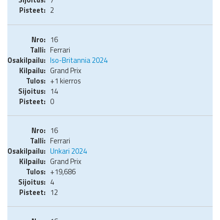
2
16
Ferrari
Iso-Britannia 2024
Grand Prix
+1 kierros
14
0
16
Ferrari
Unkari 2024
Grand Prix
+19,686
4
12