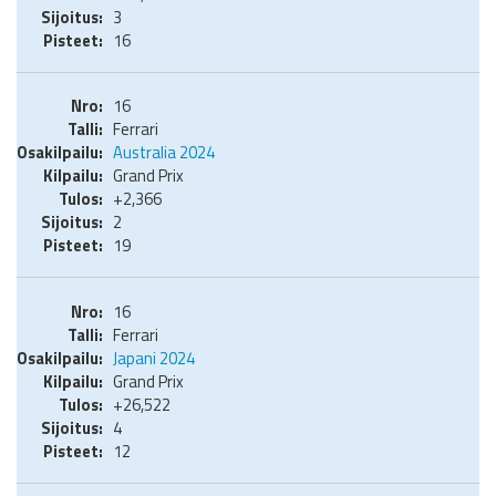
3
16
16
Ferrari
Australia 2024
Grand Prix
+2,366
2
19
16
Ferrari
Japani 2024
Grand Prix
+26,522
4
12