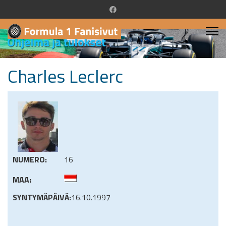
Charles Leclerc
NUMERO:
16
MAA:
SYNTYMÄPÄIVÄ:
16.10.1997