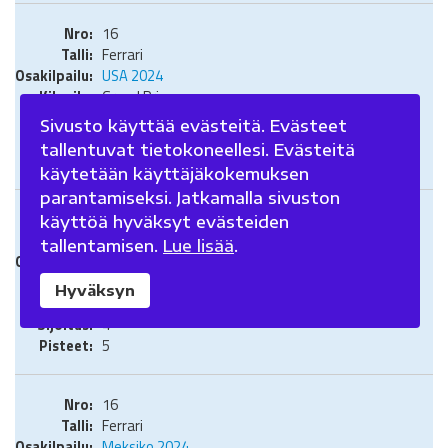
16
Ferrari
USA 2024
Grand Prix
1:35.09,639
Sivusto käyttää evästeitä. Evästeet
1
tallentuvat tietokoneellesi. Evästeitä
25
käytetään käyttäjäkokemuksen
parantamiseksi. Jatkamalla sivuston
16
käyttöä hyväksyt evästeiden
Ferrari
tallentamisen.
Lue lisää
.
USA 2024
Sprintti
Hyväksyn
+6,956
4
5
16
Ferrari
Meksiko 2024