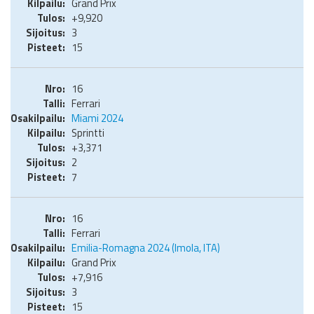
Grand Prix
+9,920
3
15
16
Ferrari
Miami 2024
Sprintti
+3,371
2
7
16
Ferrari
Emilia-Romagna 2024 (Imola, ITA)
Grand Prix
+7,916
3
15