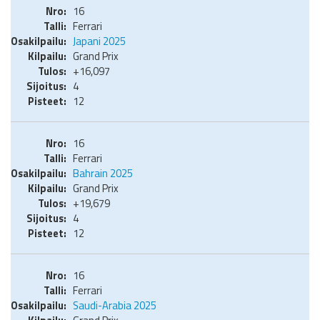
16
Ferrari
Japani 2025
Grand Prix
+16,097
4
12
16
Ferrari
Bahrain 2025
Grand Prix
+19,679
4
12
16
Ferrari
Saudi-Arabia 2025