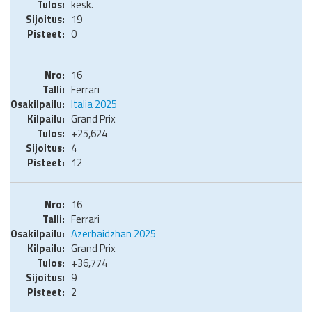
kesk.
19
0
16
Ferrari
Italia 2025
Grand Prix
+25,624
4
12
16
Ferrari
Azerbaidzhan 2025
Grand Prix
+36,774
9
2