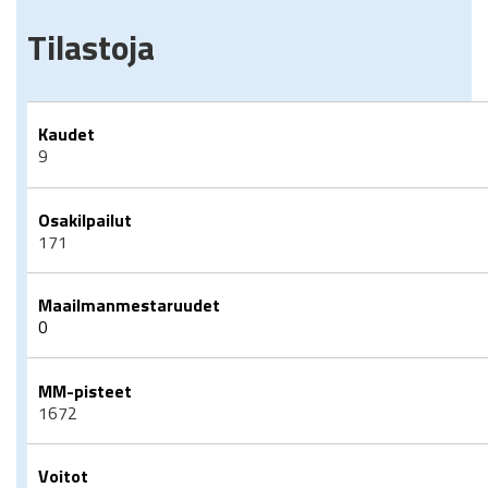
Tilastoja
Kaudet
9
Osakilpailut
171
Maailmanmestaruudet
0
MM-pisteet
1672
Voitot