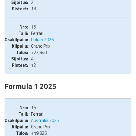
2
18
16
Ferrari
Unkari 2026
Grand Prix
+23,840
4
12
Formula 1 2025
16
Ferrari
Australia 2025
Grand Prix
+19,826