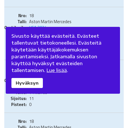
18
Aston Martin Mercedes
USA 2024
Sprintti
Sivusto käyttää evästeitä. Evästeet
+41,236
tallentuvat tietokoneellesi. Evästeitä
13
käytetään käyttäjäkokemuksen
0
parantamiseksi. Jatkamalla sivuston
käyttöä hyväksyt evästeiden
18
tallentamisen.
Lue lisää
.
Aston Martin Mercedes
Meksiko 2024
Hyväksyn
Grand Prix
+1 kierros
11
0
18
Aston Martin Mercedes