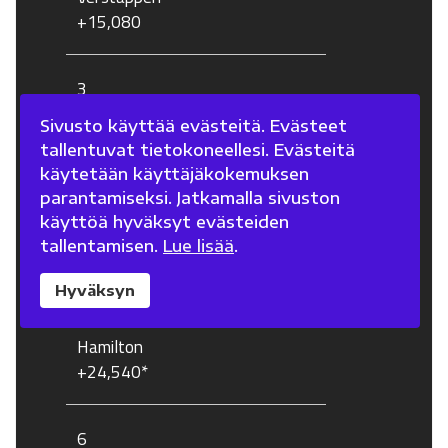
+15,080
3
Antonelli
Sivusto käyttää evästeitä. Evästeet
+18,728
tallentuvat tietokoneellesi. Evästeitä
käytetään käyttäjäkokemuksen
parantamiseksi. Jatkamalla sivuston
4
käyttöä hyväksyt evästeiden
Leclerc
tallentamisen.
Lue lisää
.
+23,840
Hyväksyn
5
Hamilton
+24,540*
6