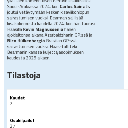
yllättäen komennuksen Ferrarin kisakuskiksi
Saudi-Arabiassa 2024, kun
Carlos Sainz Jr.
joutui vetäytymään kesken kisaviikonlopun
sairastumisen vuoksi. Bearman sai lisää
kisakokemusta kaudella 2024, kun hän tuurasi
Haasilla
Kevin Magnussenia
hänen
ajokieltonsa aikana Azerbaidzhanin GP:ssä ja
Nico Hülkenbergiä
Brasilian GP:ssä
sairastumisen vuoksi. Haas-talli teki
Bearmanin kanssa kuljettajasopimuksen
kaudesta 2025 alkaen.
Tilastoja
Kaudet
2
Osakilpailut
27