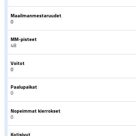
Maailmanmestaruudet
0
MM-pisteet
48
Voitot
0
Paalupaikat
0
Nopeimmat kierrokset
0
Kotisivut