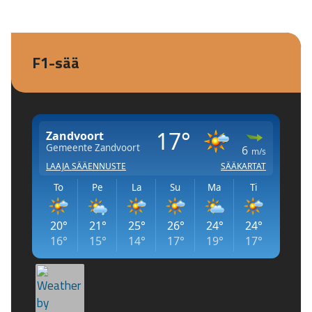
F1-sää