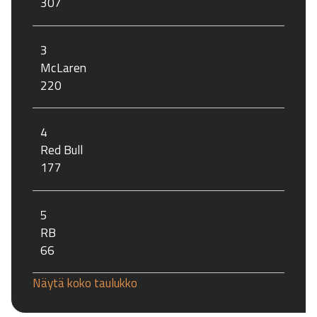
307
3
McLaren
220
4
Red Bull
177
5
RB
66
Näytä koko taulukko