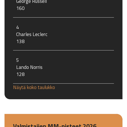
George Russell
160
4
Charles Leclerc
138
5
Lando Norris
128
Näytä koko taulukko
Valmistajien MM-pisteet 2026