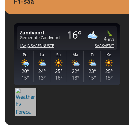
F1-sää