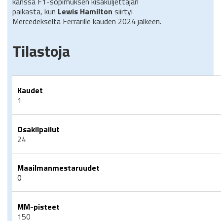
kanssa F1-sopimuksen kisakuljettajan
paikasta, kun
Lewis Hamilton
siirtyi
Mercedekseltä Ferrarille kauden 2024 jälkeen.
Tilastoja
Kaudet
1
Osakilpailut
24
Maailmanmestaruudet
0
MM-pisteet
150