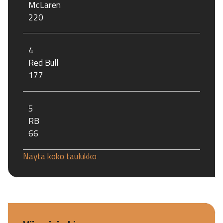
McLaren
220
4
Red Bull
177
5
RB
66
Näytä koko taulukko