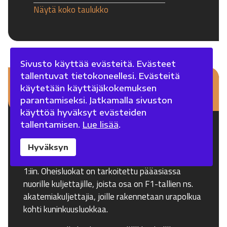
Näytä koko taulukko
Sivusto käyttää evästeitä. Evästeet
tallentuvat tietokoneellesi. Evästeitä
Oheisluokat
käytetään käyttäjäkokemuksen
parantamiseksi. Jatkamalla sivuston
käyttöä hyväksyt evästeiden
tallentamisen.
Lue lisää
.
Useiden F1-viikonloppujen yhteydessä ajetaan
myös oheisluokkia Formula 2 ja Formula 3, joiden
Hyväksyn
on tarkoitus toimia ponnahduslautana Formula
1:iin. Oheisluokat on tarkoitettu pääasiassa
nuorille kuljettajille, joista osa on F1-tallien ns.
akatemiakuljettajia, joille rakennetaan urapolkua
kohti kuninkuusluokkaa.