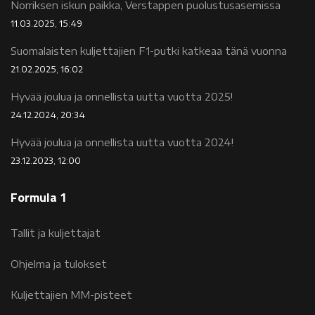
Norriksen iskun paikka, Verstappen puolustusasemissa
11.03.2025, 15:49
Suomalaisten kuljettajien F1-putki katkeaa tänä vuonna
21.02.2025, 16:02
Hyvää joulua ja onnellista uutta vuotta 2025!
24.12.2024, 20:34
Hyvää joulua ja onnellista uutta vuotta 2024!
23.12.2023, 12:00
Formula 1
Tallit ja kuljettajat
Ohjelma ja tulokset
Kuljettajien MM-pisteet