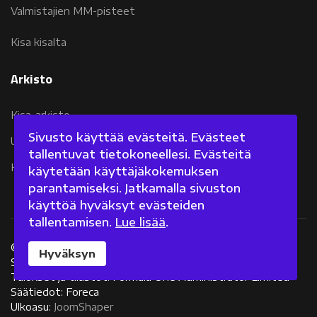
Valmistajien MM-pisteet
Kisa kisalta
Arkisto
Kisa-arkisto
Sivusto käyttää evästeitä. Evästeet
Uutisarkisto 2007-2011
tallentuvat tietokoneellesi. Evästeitä
Kolumniarkisto 2007-2011
käytetään käyttäjäkokemuksen
parantamiseksi. Jatkamalla sivuston
käyttöä hyväksyt evästeiden
tallentamisen.
Lue lisää
.
©
2026 Fanisivut.net
Hyväksyn
Sisältötuotanto: Jarkko Nieminen
Tulokset ja tilastot: Formula One Administrator Limited
Säätiedot: Foreca
Ulkoasu:
JoomShaper