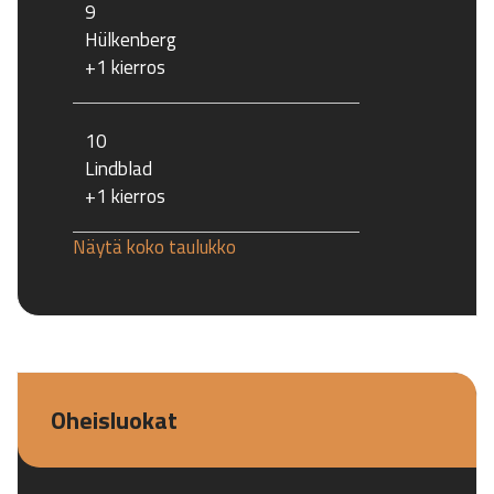
9
Hülkenberg
+1 kierros
10
Lindblad
+1 kierros
Näytä koko taulukko
Oheisluokat