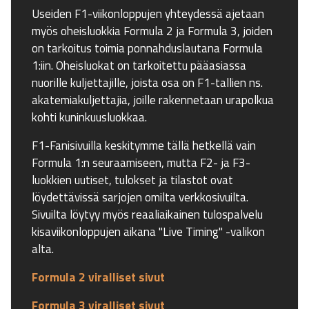
Useiden F1-viikonloppujen yhteydessä ajetaan
myös oheisluokkia Formula 2 ja Formula 3, joiden
on tarkoitus toimia ponnahduslautana Formula
1:iin. Oheisluokat on tarkoitettu pääasiassa
nuorille kuljettajille, joista osa on F1-tallien ns.
akatemiakuljettajia, joille rakennetaan urapolkua
kohti kuninkuusluokkaa.
F1-Fanisivuilla keskitymme tällä hetkellä vain
Formula 1:n seuraamiseen, mutta F2- ja F3-
luokkien uutiset, tulokset ja tilastot ovat
löydettävissä sarjojen omilta verkkosivuilta.
Sivuilta löytyy myös reaaliaikainen tulospalvelu
kisaviikonloppujen aikana "Live Timing" -valikon
alta.
Formula 2 viralliset sivut
Formula 3 viralliset sivut