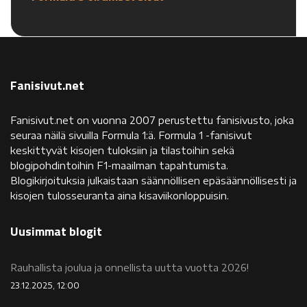
Fanisivut.net
Fanisivut.net on vuonna 2007 perustettu fanisivusto, joka
seuraa näilä sivuilla Formula 1:ä. Formula 1 -fanisivut
keskittyvät kisojen tuloksiin ja tilastoihin sekä
blogipohdintoihin F1-maailman tapahtumista.
Blogikirjoituksia julkaistaan säännöllisen epäsäännöllisesti ja
kisojen tulosseuranta aina kisaviikonloppuisin.
Uusimmat blogit
Rauhallista joulua ja onnellista uutta vuotta 2026!
23.12.2025, 12:00