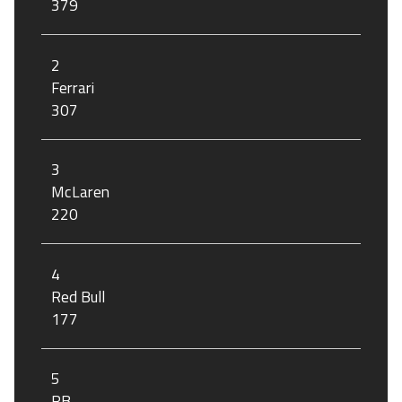
379
2
Ferrari
307
3
McLaren
220
4
Red Bull
177
5
RB