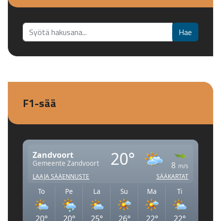
Etsi...
Hae
F1-sää