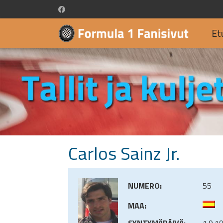
Et
Carlos Sainz Jr.
NUMERO:
55
MAA:
SYNTYMÄPÄIVÄ:
1.9.1