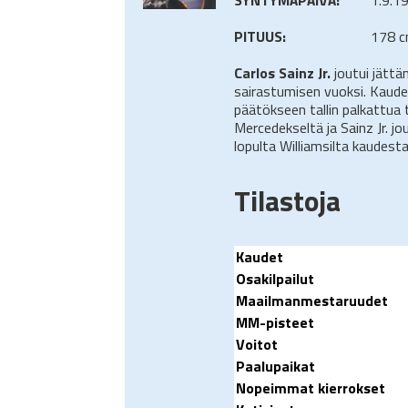
PITUUS:
178 
Carlos Sainz Jr.
joutui jättä
sairastumisen vuoksi. Kauden
päätökseen tallin palkattua t
Mercedekseltä ja Sainz Jr. jou
lopulta Williamsilta kaudest
Tilastoja
Kaudet
Osakilpailut
Maailmanmestaruudet
MM-pisteet
Voitot
Paalupaikat
Nopeimmat kierrokset