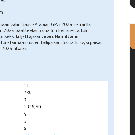
cm
mään väliin Saudi-Arabian GP:n 2024 Ferrarilla
 2024 päätteeksi Sainz Jr:n Ferrari-ura tuli
oiseksi kuljettajaksi
Lewis Hamiltonin
tui etsimään uuden tallipaikan. Sainz Jr. löysi paikan
a 2025 alkaen.
11
230
0
1336,50
4
6
4