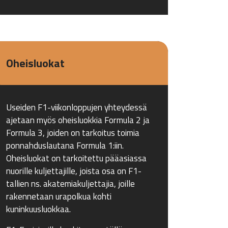
Oheisluokat
Useiden F1-viikonloppujen yhteydessä
ajetaan myös oheisluokkia Formula 2 ja
Formula 3, joiden on tarkoitus toimia
ponnahduslautana Formula 1:iin.
Oheisluokat on tarkoitettu pääasiassa
nuorille kuljettajille, joista osa on F1-
tallien ns. akatemiakuljettajia, joille
rakennetaan urapolkua kohti
kuninkuusluokkaa.