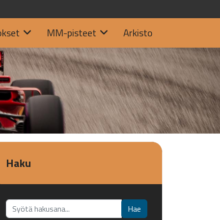
okset
MM-pisteet
Arkisto
Haku
Etsi...
Hae