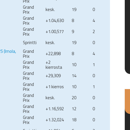
Prix
Grand
kesk.
19
0
Prix
Grand
+1.04,630
8
4
Prix
Grand
+1.00,577
9
2
Prix
Sprintti
kesk.
19
0
5 (Imola,
Grand
+22,898
8
4
Prix
Grand
+2
10
1
Prix
kierrosta
Grand
+29,309
14
0
Prix
Grand
+1 kierros
10
1
Prix
Grand
kesk.
20
0
Prix
Grand
+1.16,592
12
0
Prix
Grand
+1.32,024
18
0
Prix