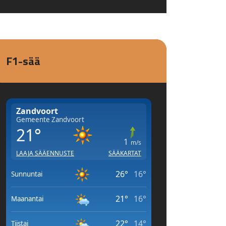
F1-sää