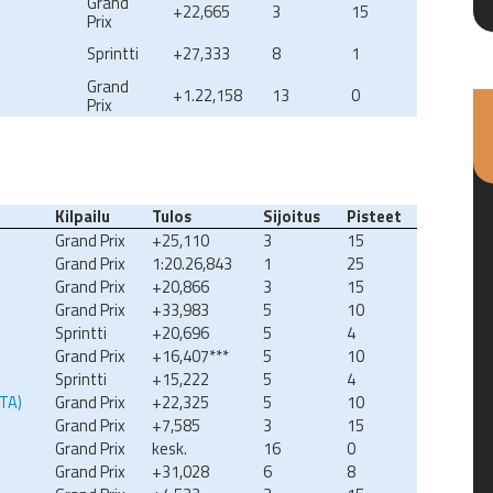
Grand
+22,665
3
15
Prix
Sprintti
+27,333
8
1
Grand
+1.22,158
13
0
Prix
Kilpailu
Tulos
Sijoitus
Pisteet
Grand Prix
+25,110
3
15
Grand Prix
1:20.26,843
1
25
Grand Prix
+20,866
3
15
Grand Prix
+33,983
5
10
Sprintti
+20,696
5
4
Grand Prix
+16,407***
5
10
Sprintti
+15,222
5
4
ITA)
Grand Prix
+22,325
5
10
Grand Prix
+7,585
3
15
Grand Prix
kesk.
16
0
Grand Prix
+31,028
6
8