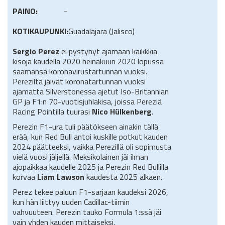
PAINO:
-
KOTIKAUPUNKI:
Guadalajara (Jalisco)
Sergio Perez
ei pystynyt ajamaan kaikkkia
kisoja kaudella 2020 heinäkuun 2020 lopussa
saamansa koronavirustartunnan vuoksi.
Pereziltä jäivät koronatartunnan vuoksi
ajamatta Silverstonessa ajetut Iso-Britannian
GP ja F1:n 70-vuotisjuhlakisa, joissa Pereziä
Racing Pointilla tuurasi
Nico Hülkenberg
.
Perezin F1-ura tuli päätökseen ainakin tällä
erää, kun Red Bull antoi kuskille potkut kauden
2024 päätteeksi, vaikka Perezillä oli sopimusta
vielä vuosi jäljellä. Meksikolainen jäi ilman
ajopaikkaa kaudelle 2025 ja Perezin Red Bullilla
korvaa
Liam Lawson
kaudesta 2025 alkaen.
Perez tekee paluun F1-sarjaan kaudeksi 2026,
kun hän liittyy uuden Cadillac-tiimin
vahvuuteen. Perezin tauko Formula 1:ssä jäi
vain yhden kauden mittaiseksi.