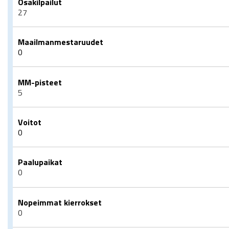
Osakilpailut
27
Maailmanmestaruudet
0
MM-pisteet
5
Voitot
0
Paalupaikat
0
Nopeimmat kierrokset
0