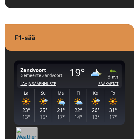
F1-sää