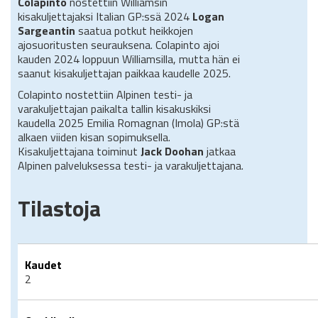
Colapinto
nostettiin Williamsin
kisakuljettajaksi Italian GP:ssä 2024
Logan
Sargeantin
saatua potkut heikkojen
ajosuoritusten seurauksena. Colapinto ajoi
kauden 2024 loppuun Williamsilla, mutta hän ei
saanut kisakuljettajan paikkaa kaudelle 2025.
Colapinto nostettiin Alpinen testi- ja
varakuljettajan paikalta tallin kisakuskiksi
kaudella 2025 Emilia Romagnan (Imola) GP:stä
alkaen viiden kisan sopimuksella.
Kisakuljettajana toiminut
Jack Doohan
jatkaa
Alpinen palveluksessa testi- ja varakuljettajana.
Tilastoja
Kaudet
2