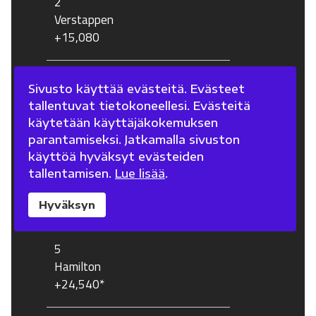
2
Verstappen
+15,080
3
Sivusto käyttää evästeitä. Evästeet
Antonelli
tallentuvat tietokoneellesi. Evästeitä
+18,728
käytetään käyttäjäkokemuksen
parantamiseksi. Jatkamalla sivuston
käyttöä hyväksyt evästeiden
4
tallentamisen.
Lue lisää
.
Leclerc
+23,840
Hyväksyn
5
Hamilton
+24,540*