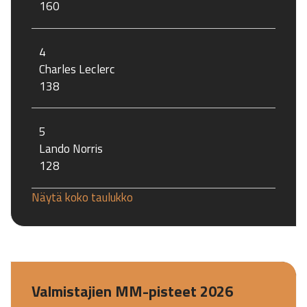
160
4
Charles Leclerc
138
5
Lando Norris
128
Näytä koko taulukko
Valmistajien MM-pisteet 2026