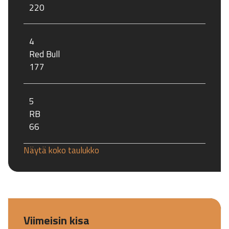
220
4
Red Bull
177
5
RB
66
Näytä koko taulukko
Viimeisin kisa