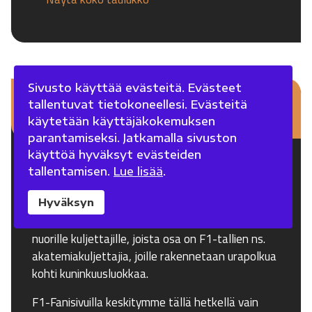
Sivusto käyttää evästeitä. Evästeet
Oheisluokat
tallentuvat tietokoneellesi. Evästeitä
käytetään käyttäjäkokemuksen
parantamiseksi. Jatkamalla sivuston
käyttöä hyväksyt evästeiden
Useiden F1-viikonloppujen yhteydessä ajetaan
tallentamisen.
Lue lisää
.
myös oheisluokkia Formula 2 ja Formula 3, joiden
on tarkoitus toimia ponnahduslautana Formula
Hyväksyn
1:iin. Oheisluokat on tarkoitettu pääasiassa
nuorille kuljettajille, joista osa on F1-tallien ns.
akatemiakuljettajia, joille rakennetaan urapolkua
kohti kuninkuusluokkaa.
F1-Fanisivuilla keskitymme tällä hetkellä vain