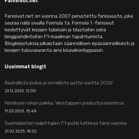
Fanisivut.net
Fanisivut.net on vuonna 2007 perustettu fanisivusto, joka
seuraa näilä sivuilla Formula 1:ä. Formula 1 -fanisivut
keskittyvät kisojen tuloksiin ja tilastoihin sekä
blogipohdintoihin F1-maailman tapahtumista.
Blogikirjoituksia julkaistaan säännöllisen epäsäännöllisesti ja
kisojen tulosseuranta aina kisaviikonloppuisin.
Uusimmat blogit
Rauhallista joulua ja onnellista uutta vuotta 2026!
23.12.2025, 12:00
Norriksen iskun paikka, Verstappen puolustusasemissa
11.03.2025, 15:49
Suomalaisten kuljettajien F1-putki katkeaa tänä vuonna
21.02.2025, 16:02