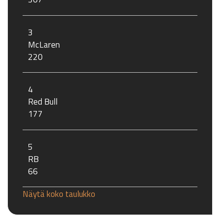
3
McLaren
220
4
Red Bull
177
5
RB
66
Näytä koko taulukko