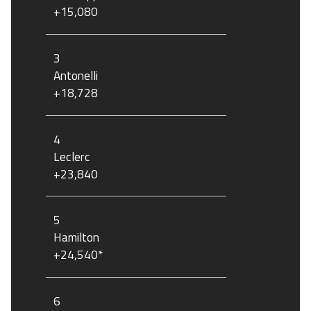
+15,080
3
Antonelli
+18,728
4
Leclerc
+23,840
5
Hamilton
+24,540*
6