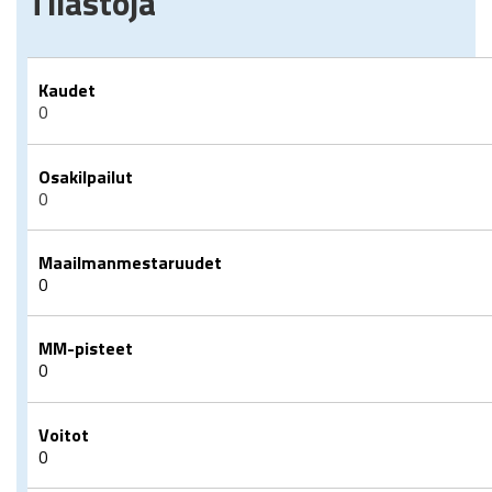
Tilastoja
Kaudet
0
Osakilpailut
0
Maailmanmestaruudet
0
MM-pisteet
0
Voitot
0