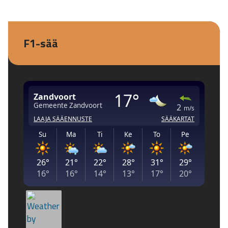
F1-sää