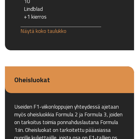
10
Lindblad
+1 kierros
Näytä koko taulukko
Oheisluokat
Useiden F1-viikonloppujen yhteydessä ajetaan
myös oheisluokkia Formula 2 ja Formula 3, joiden
on tarkoitus toimia ponnahduslautana Formula
1:iin. Oheisluokat on tarkoitettu pääasiassa
nuorille kuljettajille, joista osa on F1-tallien ns.