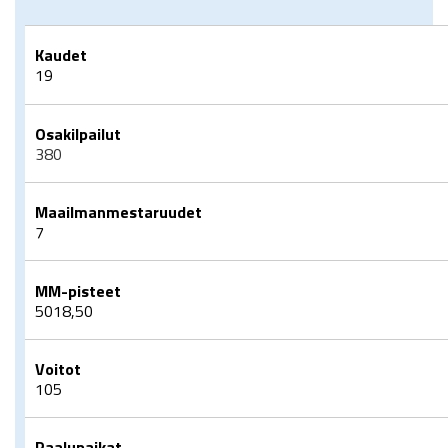
Kaudet
19
Osakilpailut
380
Maailmanmestaruudet
7
MM-pisteet
5018,50
Voitot
105
Paalupaikat