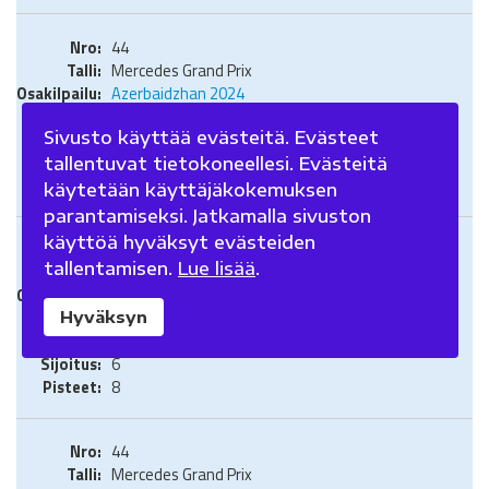
44
Mercedes Grand Prix
Azerbaidzhan 2024
Grand Prix
+1.32,401
Sivusto käyttää evästeitä. Evästeet
9
tallentuvat tietokoneellesi. Evästeitä
2
käytetään käyttäjäkokemuksen
parantamiseksi. Jatkamalla sivuston
käyttöä hyväksyt evästeiden
44
tallentamisen.
Lue lisää
.
Mercedes Grand Prix
Singapore 2024
Grand Prix
Hyväksyn
+1.25,248
6
8
44
Mercedes Grand Prix