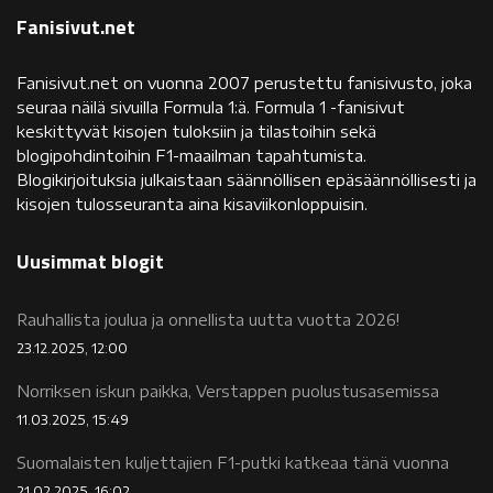
Fanisivut.net
Fanisivut.net on vuonna 2007 perustettu fanisivusto, joka
seuraa näilä sivuilla Formula 1:ä. Formula 1 -fanisivut
keskittyvät kisojen tuloksiin ja tilastoihin sekä
blogipohdintoihin F1-maailman tapahtumista.
Blogikirjoituksia julkaistaan säännöllisen epäsäännöllisesti ja
kisojen tulosseuranta aina kisaviikonloppuisin.
Uusimmat blogit
Rauhallista joulua ja onnellista uutta vuotta 2026!
23.12.2025, 12:00
Norriksen iskun paikka, Verstappen puolustusasemissa
11.03.2025, 15:49
Suomalaisten kuljettajien F1-putki katkeaa tänä vuonna
21.02.2025, 16:02