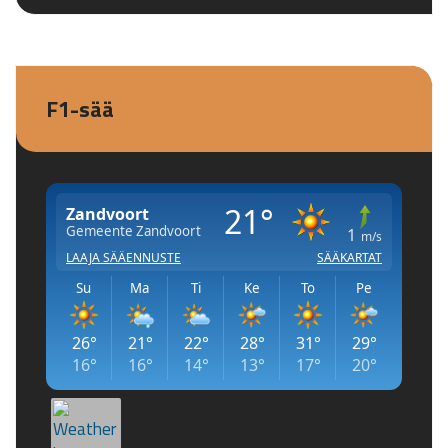
F1-sää