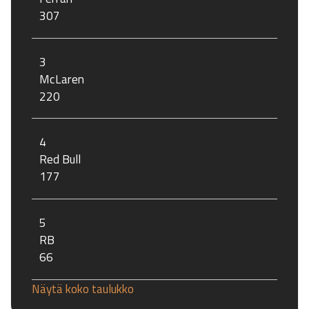
307
3
McLaren
220
4
Red Bull
177
5
RB
66
Näytä koko taulukko