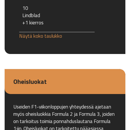
10
Lindblad
+1 kierros
Näytä koko taulukko
Oheisluokat
Useiden F1-viikonloppujen yhteydessä ajetaan
myös oheisluokkia Formula 2 ja Formula 3, joiden
on tarkoitus toimia ponnahduslautana Formula
1:iin. Oheisluokat on tarkoitettu pääasiassa