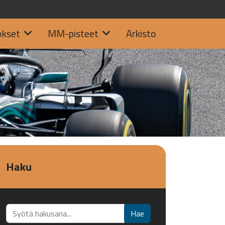
okset
MM-pisteet
Arkisto
Haku
Etsi...
Hae