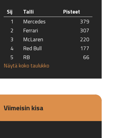
Sij
Talli
Pisteet
1
Mercedes
379
2
Ferrari
307
3
McLaren
220
4
Red Bull
177
5
RB
66
Näytä koko taulukko
Viimeisin kisa