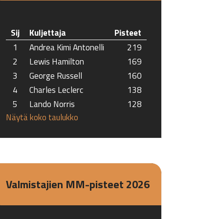
Sij
Kuljettaja
Pisteet
1
Andrea Kimi Antonelli
219
2
Lewis Hamilton
169
3
George Russell
160
4
Charles Leclerc
138
5
Lando Norris
128
Näytä koko taulukko
Valmistajien MM-pisteet 2026