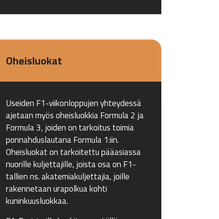
Oheisluokat
Useiden F1-viikonloppujen yhteydessä
ajetaan myös oheisluokkia Formula 2 ja
Formula 3, joiden on tarkoitus toimia
ponnahduslautana Formula 1:iin.
Oheisluokat on tarkoitettu pääasiassa
nuorille kuljettajille, joista osa on F1-
tallien ns. akatemiakuljettajia, joille
rakennetaan urapolkua kohti
kuninkuusluokkaa.