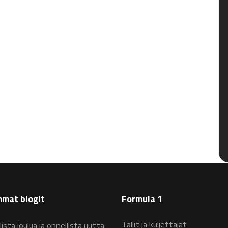
mat blogit
Formula 1
Tallit ja kuljettajat
lista joulua ja onnellista uutta