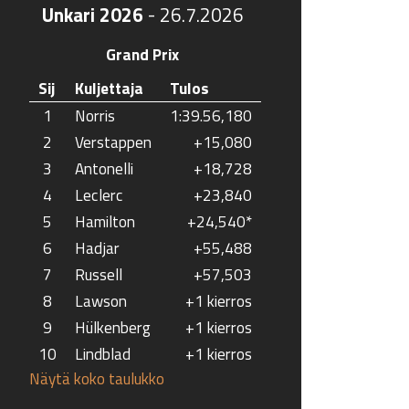
Unkari 2026
-
26.7.2026
Grand Prix
Sij
Kuljettaja
Tulos
1
Norris
1:39.56,180
2
Verstappen
+15,080
3
Antonelli
+18,728
4
Leclerc
+23,840
5
Hamilton
+24,540*
6
Hadjar
+55,488
7
Russell
+57,503
8
Lawson
+1 kierros
9
Hülkenberg
+1 kierros
10
Lindblad
+1 kierros
Näytä koko taulukko