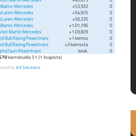
illiams-Mercedes
+53,932
0
cLaren-Mercedes
+54,975
0
cLaren-Mercedes
+56,335
0
illiams-Mercedes
+1.01,795
0
ston Martin Mercedes
+1.03,829
0
ed Bull Racing Powertrans
+1 kierros
0
ed Bull Racing Powertrans
+3 kierrosta
0
lphaTauri-Powertrans
kesk.
0
570
kierroksella 51 (1 lisäpiste)
wered by
JLV Solutions