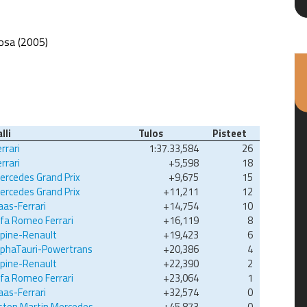
osa (2005)
lli
Tulos
Pisteet
rrari
1:37.33,584
26
rrari
+5,598
18
ercedes Grand Prix
+9,675
15
ercedes Grand Prix
+11,211
12
aas-Ferrari
+14,754
10
lfa Romeo Ferrari
+16,119
8
lpine-Renault
+19,423
6
lphaTauri-Powertrans
+20,386
4
lpine-Renault
+22,390
2
lfa Romeo Ferrari
+23,064
1
aas-Ferrari
+32,574
0
ston Martin Mercedes
+45,873
0