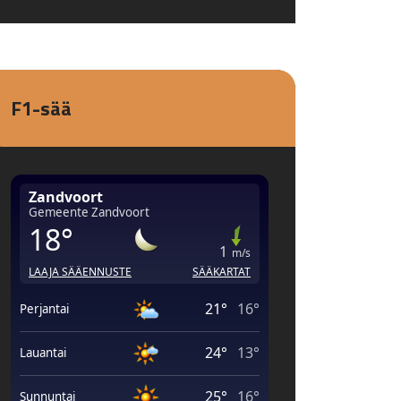
F1-sää