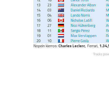
13
23
Alexander Albon
W
14
03
Daniel Ricciardo
M
15
04
Lando Norris
M
16
06
Nicholas Latifi
W
17
27
Nico Hülkenberg
A
18
11
Sergio Perez
R
19
01
Max Verstappen
R
20
10
Pierre Gasly
A
Nopein kierros:
Charles Leclerc
, Ferrari,
1.34,
Tracks po