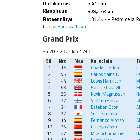
Ratakierros
5,412 km
Kisapituus
308,238 km
Rataennätys
1.31,447 - Pedro de la R
Lähde:
Formula1.com
Grand Prix
Su 20.3.2022 klo 17:00
Sij
Nro
Maa
Kuljettaja
Ta
1
16
Charles Leclerc
Fe
2
55
Carlos Sainz Jr.
Fe
3
44
Lewis Hamilton
M
4
63
George Russell
M
5
20
Kevin Magnussen
H
6
77
Valtteri Bottas
A
7
31
Esteban Ocon
A
8
22
Yuki Tsunoda
A
9
14
Fernando Alonso
A
10
24
Guanyu Zhou
A
11
47
Mick Schumacher
H
12
18
Lance Stroll
A