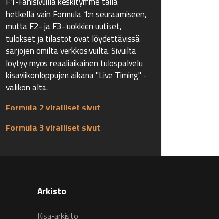
F1-Fanisivuilla keskitymme tällä
hetkellä vain Formula 1:n seuraamiseen,
mutta F2- ja F3-luokkien uutiset,
tulokset ja tilastot ovat löydettävissä
sarjojen omilta verkkosivuilta. Sivuilta
löytyy myös reaaliaikainen tulospalvelu
kisaviikonloppujen aikana "Live Timing" -
valikon alta.
Formula 2 viralliset sivut
Formula 3 viralliset sivut
Arkisto
Kisa-arkisto