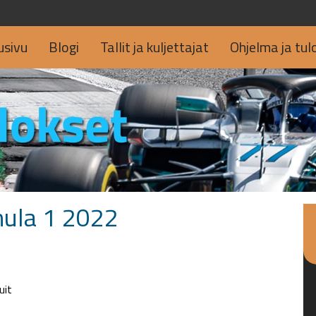
usivu
Blogi
Tallit ja kuljettajat
Ohjelma ja tul
mula 1 2022
uit