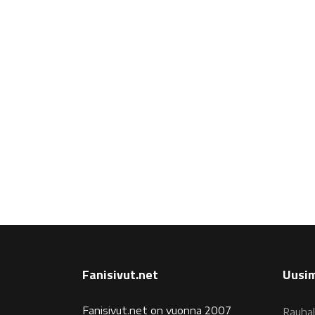
Fanisivut.net
Uusim
Fanisivut.net on vuonna 2007
Rauhal