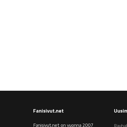
Fanisivut.net
Uusim
Fanisivut.net on vuonna 2007
Rauhal