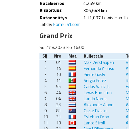
Ratakierros
4,259 km
Kisapituus
306,648 km
Rataennätys
1.11,097 Lewis Hamilt
Lähde:
Formula1.com
Grand Prix
Su 27.8.2023 klo 16:00
Sij
Nro
Maa
Kuljettaja
T
1
01
Max Verstappen
R
2
14
Fernando Alonso
A
3
10
Pierre Gasly
A
4
11
Sergio Perez
R
5
55
Carlos Sainz Jr.
F
6
44
Lewis Hamilton
M
7
04
Lando Norris
M
8
23
Alexander Albon
W
9
81
Oscar Piastri
M
10
31
Esteban Ocon
A
11
18
Lance Stroll
A
12
27
Nico Hülkenberg
H