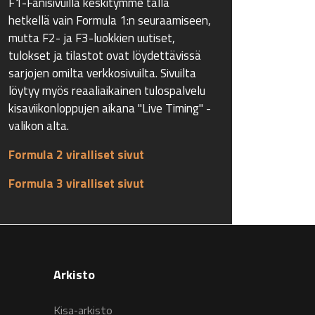
F1-Fanisivuilla keskitymme tällä
hetkellä vain Formula 1:n seuraamiseen,
mutta F2- ja F3-luokkien uutiset,
tulokset ja tilastot ovat löydettävissä
sarjojen omilta verkkosivuilta. Sivuilta
löytyy myös reaaliaikainen tulospalvelu
kisaviikonloppujen aikana "Live Timing" -
valikon alta.
Formula 2 viralliset sivut
Formula 3 viralliset sivut
Arkisto
Kisa-arkisto