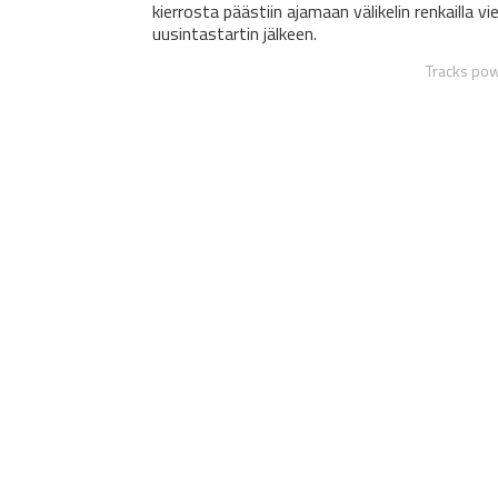
kierrosta päästiin ajamaan välikelin renkailla v
uusintastartin jälkeen.
Tracks po