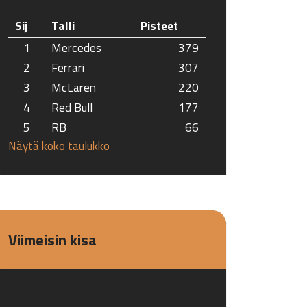
Sij
Talli
Pisteet
1
Mercedes
379
2
Ferrari
307
3
McLaren
220
4
Red Bull
177
5
RB
66
Näytä koko taulukko
Viimeisin kisa