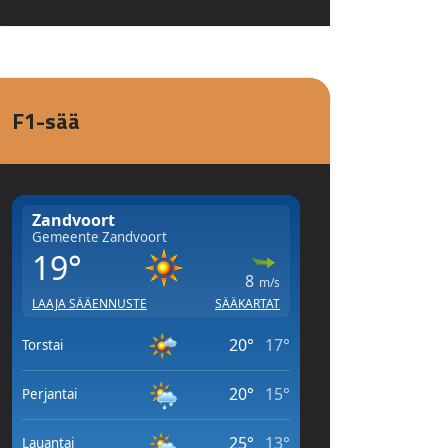
F1-sää