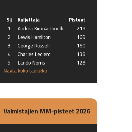
Sij
Kuljettaja
Pisteet
1
Andrea Kimi Antonelli
219
2
Lewis Hamilton
169
3
George Russell
160
4
Charles Leclerc
138
5
Lando Norris
128
Näytä koko taulukko
Valmistajien MM-pisteet 2026