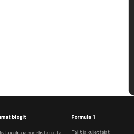
mat blogit
Formula 1
Tallit ja kuljettajat
lista joulua ja onnellista uutta