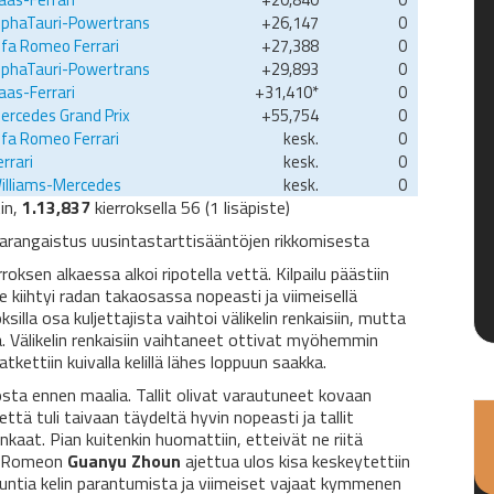
lphaTauri-Powertrans
+26,147
0
lfa Romeo Ferrari
+27,388
0
lphaTauri-Powertrans
+29,893
0
aas-Ferrari
+31,410*
0
ercedes Grand Prix
+55,754
0
lfa Romeo Ferrari
kesk.
0
errari
kesk.
0
illiams-Mercedes
kesk.
0
in,
1.13,837
kierroksella 56 (1 lisäpiste)
ikarangaistus uusintastarttisääntöjen rikkomisesta
roksen alkaessa alkoi ripotella vettä. Kilpailu päästiin
 kiihtyi radan takaosassa nopeasti ja viimeisellä
oksilla osa kuljettajista vaihtoi välikelin renkaisiin, mutta
a. Välikelin renkaisiin vaihtaneet ottivat myöhemmin
atkettiin kuivalla kelillä lähes loppuun saakka.
ta ennen maalia. Tallit olivat varautuneet kovaan
ttä tuli taivaan täydeltä hyvin nopeasti ja tallit
renkaat. Pian kuitenkin huomattiin, etteivät ne riitä
lfa Romeon
Guanyu Zhoun
ajettua ulos kisa keskeytettiin
li tuntia kelin parantumista ja viimeiset vajaat kymmenen