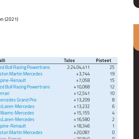
on (2021)
alli
Tulos
Pisteet
ed Bull Racing Powertrans
2:24.04,411
25
ston Martin Mercedes
+3,744
19
lpine-Renault
+7,058
15
ed Bull Racing Powertrans
+10,068
12
errari
+12,541
10
ercedes Grand Prix
+13,209
8
cLaren-Mercedes
+13,232
6
illiams-Mercedes
+15,155
4
cLaren-Mercedes
+16,580
2
lpine-Renault
+18,346
1
ston Martin Mercedes
+20,087
0
aas-Ferrari
+20,840
0