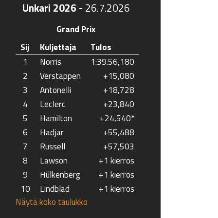
Unkari 2026
-
26.7.2026
Grand Prix
Sij
Kuljettaja
Tulos
1
Norris
1:39.56,180
2
Verstappen
+15,080
3
Antonelli
+18,728
4
Leclerc
+23,840
5
Hamilton
+24,540*
6
Hadjar
+55,488
7
Russell
+57,503
8
Lawson
+1 kierros
9
Hülkenberg
+1 kierros
10
Lindblad
+1 kierros
Näytä koko taulukko