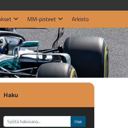
okset
MM-pisteet
Arkisto
Haku
Etsi...
Hae