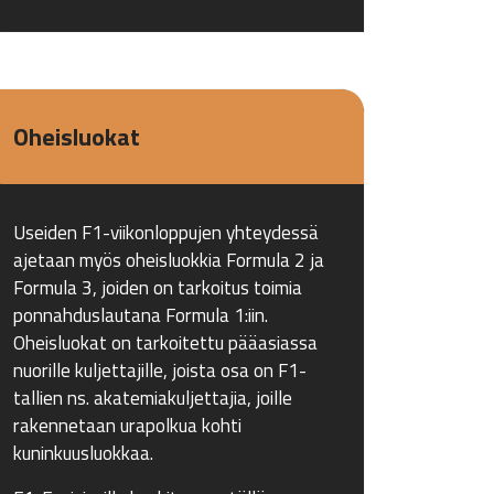
Oheisluokat
Useiden F1-viikonloppujen yhteydessä
ajetaan myös oheisluokkia Formula 2 ja
Formula 3, joiden on tarkoitus toimia
ponnahduslautana Formula 1:iin.
Oheisluokat on tarkoitettu pääasiassa
nuorille kuljettajille, joista osa on F1-
tallien ns. akatemiakuljettajia, joille
rakennetaan urapolkua kohti
kuninkuusluokkaa.