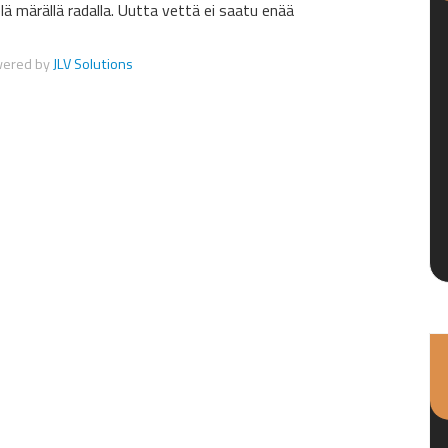
ielä märällä radalla. Uutta vettä ei saatu enää
wered by
JLV Solutions