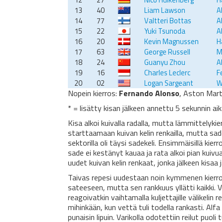
13
40
Liam Lawson
A
14
77
Valtteri Bottas
A
15
22
Yuki Tsunoda
A
16
20
Kevin Magnussen
H
17
63
George Russell
M
18
24
Guanyu Zhou
A
19
16
Charles Leclerc
F
20
02
Logan Sargeant
W
Nopein kierros:
Fernando Alonso
, Aston Mart
* = lisätty kisan jälkeen annettu 5 sekunnin a
Kisa alkoi kuivalla radalla, mutta lämmittelykier
starttaamaan kuivan kelin renkailla, mutta sade
sektorilla oli täysi sadekeli. Ensimmäisillä kierr
sade ei kestänyt kauaa ja rata alkoi pian kuivu
uudet kuivan kelin renkaat, jonka jälkeen kisaa j
Taivas repesi uudestaan noin kymmenen kierros
sateeseen, mutta sen rankkuus yllätti kaikki. Ve
reagoivatkin vaihtamalla kuljettajille välikelin 
mihinkään, kun vettä tuli todella rankasti. A
punaisin lipuin. Varikolla odotettiin reilut puo