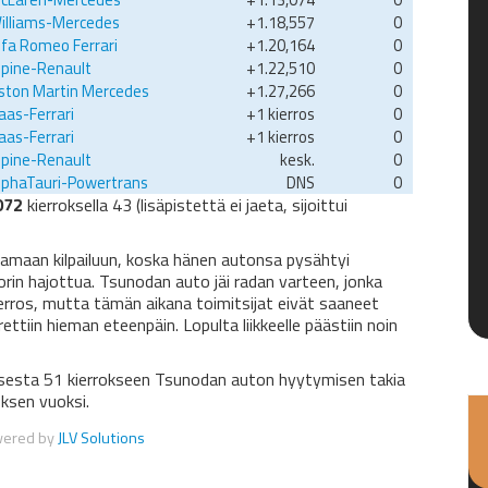
illiams-Mercedes
+1.18,557
0
lfa Romeo Ferrari
+1.20,164
0
lpine-Renault
+1.22,510
0
ston Martin Mercedes
+1.27,266
0
aas-Ferrari
+1 kierros
0
aas-Ferrari
+1 kierros
0
lpine-Renault
kesk.
0
lphaTauri-Powertrans
DNS
0
072
kierroksella 43 (lisäpistettä ei jaeta, sijoittui
amaan kilpailuun, koska hänen autonsa pysähtyi
rin hajottua. Tsunodan auto jäi radan varteen, jonka
ierros, mutta tämän aikana toimitsijat eivät saaneet
rrettiin hieman eteenpäin. Lopulta liikkeelle päästiin noin
rroksesta 51 kierrokseen Tsunodan auton hyytymisen takia
oksen vuoksi.
wered by
JLV Solutions