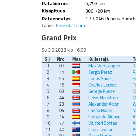
Ratakierros
5,793 km
Kisapituus
306,720 km
Rataennätys
1.21,046 Rubens Barriche
Lähde:
Formula1.com
Grand Prix
Su 3.9.2023 klo 16:00
Sij
Nro
Maa
Kuljettaja
T
1
01
Max Verstappen
R
2
11
Sergio Perez
R
3
55
Carlos Sainz Jr.
F
4
16
Charles Leclerc
F
5
63
George Russell
M
6
44
Lewis Hamilton
M
7
23
Alexander Albon
W
8
04
Lando Norris
M
9
14
Fernando Alonso
A
10
77
Valtteri Bottas
A
11
40
Liam Lawson
A
12
81
Oscar Piastri
M