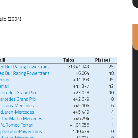
llo (2004)
alli
Tulos
Pisteet
ed Bull Racing Powertrans
1:13.41,143
25
ed Bull Racing Powertrans
+6,064
18
errari
+11,193
15
errari
+11,377
12
ercedes Grand Prix
+23,028
10
ercedes Grand Prix
+42,679
8
illiams-Mercedes
+45,106
6
cLaren-Mercedes
+45,449
4
ston Martin Mercedes
+46,294
2
lfa Romeo Ferrari
+1.04,056
1
lphaTauri-Powertrans
+1.10,638
0
cLaren-Mercedes
+1.13,074
0