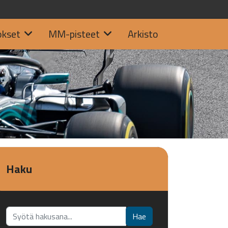
okset
MM-pisteet
Arkisto
Haku
Etsi...
Hae