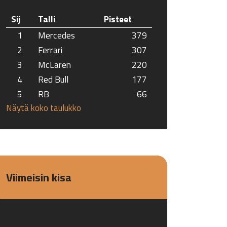
Sij
Talli
Pisteet
1
Mercedes
379
2
Ferrari
307
3
McLaren
220
4
Red Bull
177
5
RB
66
Näytä koko taulukko
Viimeisin kisa