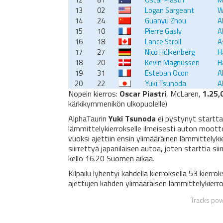
13
02
Logan Sargeant
W
14
24
Guanyu Zhou
A
15
10
Pierre Gasly
A
16
18
Lance Stroll
A
17
27
Nico Hülkenberg
H
18
20
Kevin Magnussen
H
19
31
Esteban Ocon
A
20
22
Yuki Tsunoda
A
Nopein kierros:
Oscar Piastri
, McLaren,
1.25,
kärkikymmenikön ulkopuolelle)
AlphaTaurin
Yuki Tsunoda
ei pystynyt startta
lämmittelykierrokselle ilmeisesti auton mootto
vuoksi ajettiin ensin ylimääräinen lämmittelyk
siirrettyä japanilaisen autoa, joten starttia sii
kello 16.20 Suomen aikaa.
Kilpailu lyhentyi kahdella kierroksella 53 kie
ajettujen kahden ylimääräisen lämmittelykierr
Tracks po