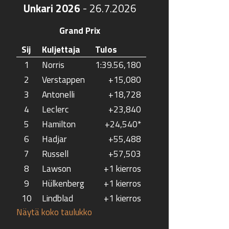
Unkari 2026
-
26.7.2026
Grand Prix
Sij
Kuljettaja
Tulos
1
Norris
1:39.56,180
2
Verstappen
+15,080
3
Antonelli
+18,728
4
Leclerc
+23,840
5
Hamilton
+24,540*
6
Hadjar
+55,488
7
Russell
+57,503
8
Lawson
+1 kierros
9
Hülkenberg
+1 kierros
10
Lindblad
+1 kierros
Näytä koko taulukko