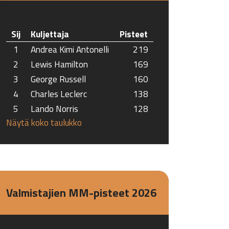
Sij
Kuljettaja
Pisteet
1
Andrea Kimi Antonelli
219
2
Lewis Hamilton
169
3
George Russell
160
4
Charles Leclerc
138
5
Lando Norris
128
Näytä koko taulukko
Valmistajien MM-pisteet 2026