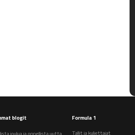
mat blogit
Formula 1
Tallit ja kuljettajat
lista joulua ja onnellista uutta