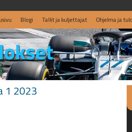
usivu
Blogi
Tallit ja kuljettajat
Ohjelma ja tul
la 1 2023