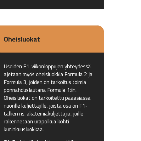
Oheisluokat
Useiden F1-viikonloppujen yhteydessä
ajetaan myös oheisluokkia Formula 2 ja
Formula 3, joiden on tarkoitus toimia
ponnahduslautana Formula 1:iin.
Oheisluokat on tarkoitettu pääasiassa
nuorille kuljettajille, joista osa on F1-
tallien ns. akatemiakuljettajia, joille
rakennetaan urapolkua kohti
kuninkuusluokkaa.