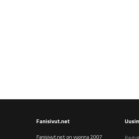
Fanisivut.net
Uusim
Fanisivut.net on vuonna 2007
Rauhal