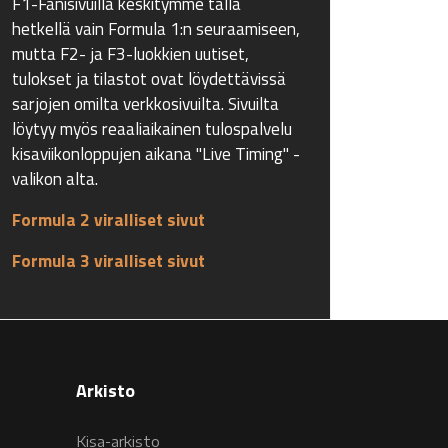
F1-Fanisivuilla keskitymme tällä
hetkellä vain Formula 1:n seuraamiseen,
mutta F2- ja F3-luokkien uutiset,
tulokset ja tilastot ovat löydettävissä
sarjojen omilta verkkosivuilta. Sivuilta
löytyy myös reaaliaikainen tulospalvelu
kisaviikonloppujen aikana "Live Timing" -
valikon alta.
Formula 2 viralliset sivut
Formula 3 viralliset sivut
Arkisto
Kisa-arkisto