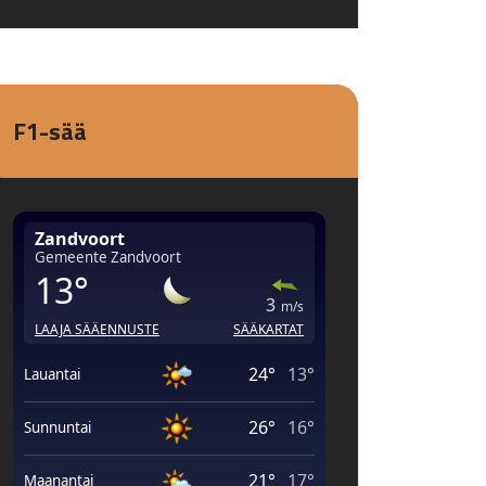
F1-sää