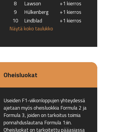
8
Lawson
+1 kierros
9
Hülkenberg
+1 kierros
10
Lindblad
+1 kierros
Näytä koko taulukko
Oheisluokat
Useiden F1-viikonloppujen yhteydessä
ajetaan myös oheisluokkia Formula 2 ja
Formula 3, joiden on tarkoitus toimia
ponnahduslautana Formula 1:iin.
Oheisluokat on tarkoitettu pääasiassa