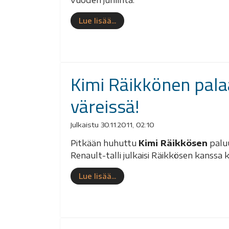
vuoden juhlinta.
Lue lisää...
Kimi Räikkönen palaa
väreissä!
Julkaistu 30.11.2011, 02:10
Pitkään huhuttu
Kimi Räikkösen
paluu
Renault-talli julkaisi Räikkösen kanssa
Lue lisää...