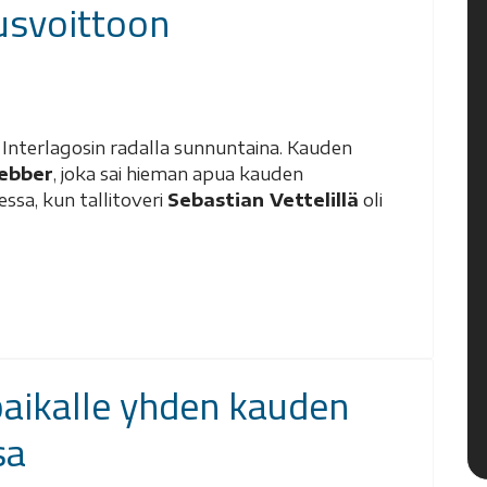
usvoittoon
an Interlagosin radalla sunnuntaina. Kauden
ebber
, joka sai hieman apua kauden
ssa, kun tallitoveri
Sebastian Vettelillä
oli
ipaikalle yhden kauden
sa