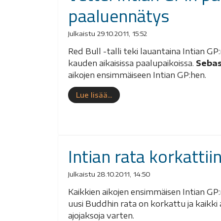
paaluennätys
Julkaistu 29.10.2011, 15:52
Red Bull -talli teki lauantaina Intian G
kauden aikaisissa paalupaikoissa.
Sebas
aikojen ensimmäiseen Intian GP:hen.
Lue lisää...
Intian rata korkattiin
Julkaistu 28.10.2011, 14:50
Kaikkien aikojen ensimmäisen Intian GP:n
uusi Buddhin rata on korkattu ja kaikki
ajojaksoja varten.