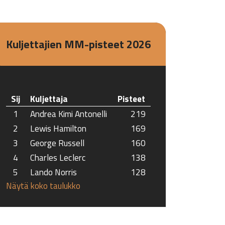
Kuljettajien MM-pisteet 2026
Sij
Kuljettaja
Pisteet
1
Andrea Kimi Antonelli
219
2
Lewis Hamilton
169
3
George Russell
160
4
Charles Leclerc
138
5
Lando Norris
128
Näytä koko taulukko