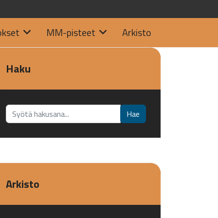
okset
MM-pisteet
Arkisto
Haku
Etsi...
Hae
Arkisto