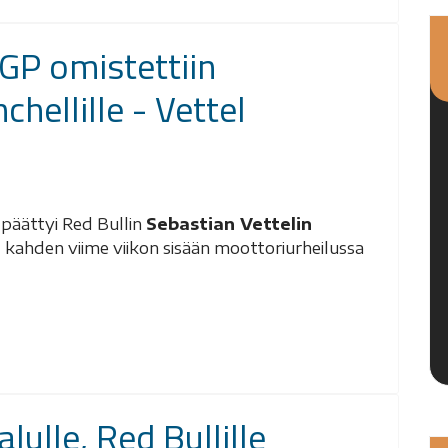
GP omistettiin
hellille - Vettel
 päättyi Red Bullin
Sebastian Vettelin
t kahden viime viikon sisään moottoriurheilussa
lulle, Red Bullille