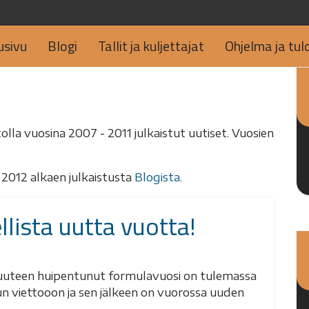
usivu
Blogi
Tallit ja kuljettajat
Ohjelma ja tul
tolla vuosina 2007 - 2011 julkaistut uutiset. Vuosien
2012 alkaen julkaistusta
Blogista
.
llista uutta vuotta!
teen huipentunut formulavuosi on tulemassa
un viettooon ja sen jälkeen on vuorossa uuden