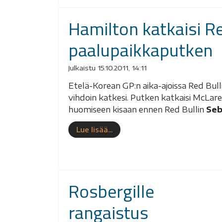
Hamilton katkaisi Re
paalupaikkaputken
Julkaistu 15.10.2011, 14:11
Etelä-Korean GP:n aika-ajoissa Red Bull
vihdoin katkesi. Putken katkaisi McLar
huomiseen kisaan ennen Red Bullin
Seb
Lue lisää...
Rosbergille
rangaistus