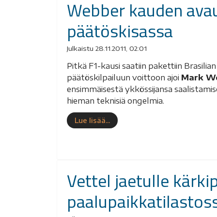
Webber kauden ava
päätöskisassa
Julkaistu 28.11.2011, 02:01
Pitkä F1-kausi saatiin pakettiin Brasili
päätöskilpailuun voittoon ajoi
Mark W
ensimmäisestä ykkössijansa saalistamise
hieman teknisiä ongelmia.
Lue lisää...
Vettel jaetulle kärk
paalupaikkatilastos