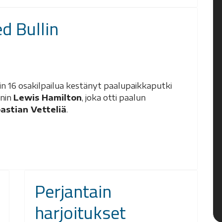
d Bullin
in 16 osakilpailua kestänyt paalupaikkaputki
enin
Lewis Hamilton
, joka otti paalun
astian Vetteliä
.
Perjantain
harjoitukset