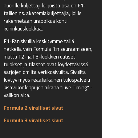
nuorille kuljettajille, joista osa on F1-
tallien ns. akatemiakuljettajia, joille
rakennetaan urapolkua kohti
kuninkuusluokkaa.
F1-Fanisivuilla keskitymme tällä
hetkellä vain Formula 1:n seuraamiseen,
mutta F2- ja F3-luokkien uutiset,
tulokset ja tilastot ovat löydettävissä
sarjojen omilta verkkosivuilta. Sivuilta
löytyy myös reaaliaikainen tulospalvelu
kisaviikonloppujen aikana "Live Timing" -
valikon alta.
Formula 2 viralliset sivut
Formula 3 viralliset sivut