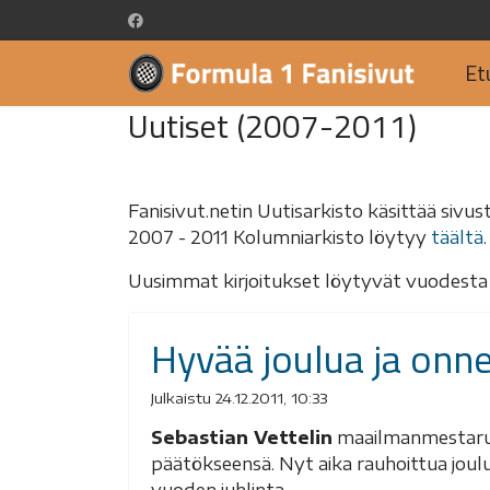
Et
Uutiset (2007-2011)
Fanisivut.netin Uutisarkisto käsittää sivus
2007 - 2011 Kolumniarkisto löytyy
täältä
.
Uusimmat kirjoitukset löytyvät vuodesta 
Hyvää joulua ja onne
Julkaistu 24.12.2011, 10:33
Sebastian Vettelin
maailmanmestaruu
päätökseensä. Nyt aika rauhoittua joul