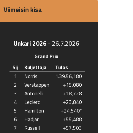
Viimeisin kisa
Unkari 2026
-
26.7.2026
Grand Prix
Sij
Kuljettaja
Tulos
1
Norris
1:39.56,180
2
Verstappen
+15,080
3
Antonelli
+18,728
4
Leclerc
+23,840
5
Hamilton
+24,540*
6
Hadjar
+55,488
7
Russell
+57,503