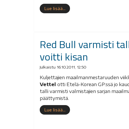
Lue lisää...
Red Bull varmisti ta
voitti kisan
Julkaistu 16.10.2011, 12:50
Kuljettajien maailmanmestaruuden viik
Vettel
otti Etelä-Korean GP:ssä jo ka
talli varmisti valmistajien sarjan ma
päättymistä.
Lue lisää...