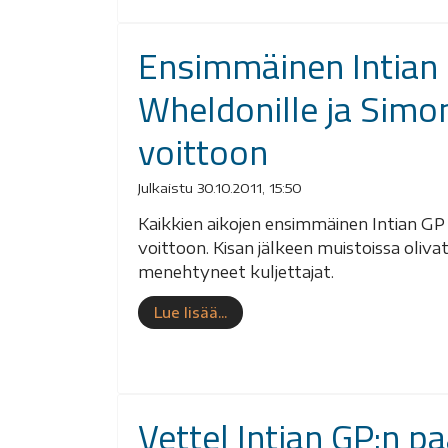
Ensimmäinen Intian 
Wheldonille ja Simonc
voittoon
Julkaistu 30.10.2011, 15:50
Kaikkien aikojen ensimmäinen Intian GP
voittoon. Kisan jälkeen muistoissa oliva
menehtyneet kuljettajat.
Lue lisää...
Vettel Intian GP:n paa