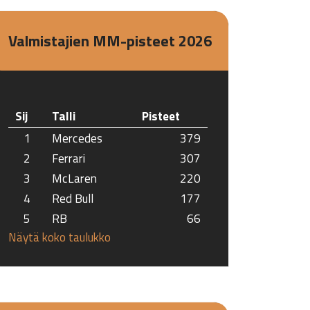
Valmistajien MM-pisteet 2026
Sij
Talli
Pisteet
1
Mercedes
379
2
Ferrari
307
3
McLaren
220
4
Red Bull
177
5
RB
66
Näytä koko taulukko