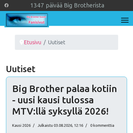
1
3
4
7
päivää Big Brotherista
Etusivu
Uutiset
Uutiset
Big Brother palaa kotiin
- uusi kausi tulossa
MTV:llä syksyllä 2026!
Kausi 2026
Julkaistu 03.08.2026, 12:16
0 kommenttia