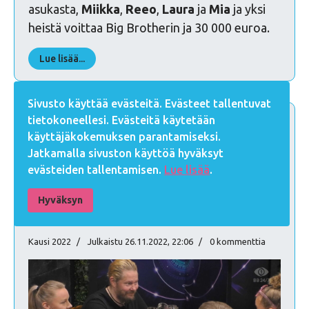
asukasta,
Miikka
,
Reeo
,
Laura
ja
Mia
ja yksi
heistä voittaa Big Brotherin ja 30 000 euroa.
Lue lisää...
Sivusto käyttää evästeitä. Evästeet tallentuvat
tietokoneellesi. Evästeitä käytetään
Asukkaat vastasivat
käyttäjäkokemuksen parantamiseksi.
katsojien kysymyksiin -
Jatkamalla sivuston käyttöä hyväksyt
evästeiden tallentamisen.
Lue lisää
.
Kautta muisteltiin
Hyväksyn
valokuvia katsellen
Kausi 2022
Julkaistu 26.11.2022, 22:06
0 kommenttia