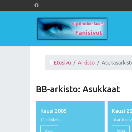
Etusivu
Arkisto
Asukasarkist
BB-arkisto: Asukkaat
Kausi 2005
Kausi 2
12 artikkelia
18 artikkeli
Avaa
Avaa