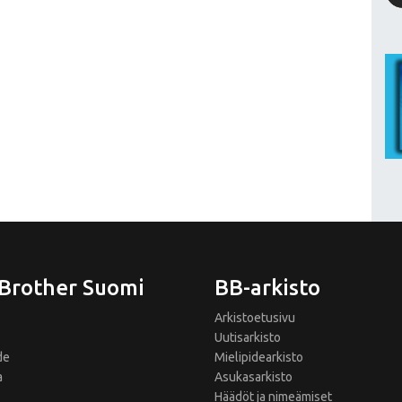
 Brother Suomi
BB-arkisto
Arkistoetusivu
Uutisarkisto
de
Mielipidearkisto
a
Asukasarkisto
Häädöt ja nimeämiset