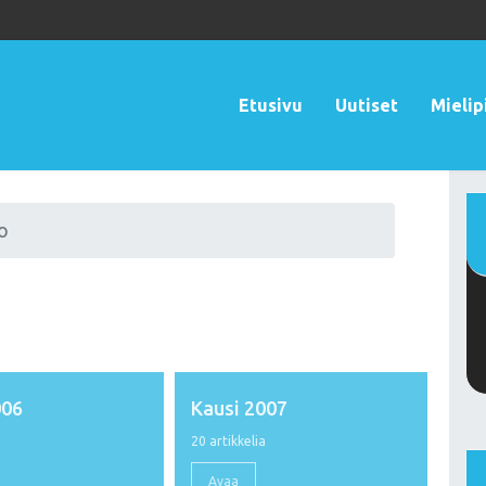
Etusivu
Uutiset
Mielip
o
006
Kausi 2007
a
20 artikkelia
Avaa