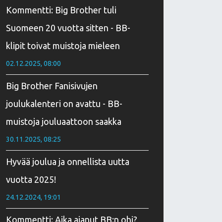
Kommentti: Big Brother tuli
Suomeen 20 vuotta sitten - BB-
klipit toivat muistoja mieleen
02.12.2025, 08:00
Big Brother Fanisivujen
joulukalenteri on avattu - BB-
muistoja jouluaattoon saakka
30.11.2025, 08:25
Hyvää joulua ja onnellista uutta
vuotta 2025!
24.12.2024, 19:01
Kommentti: Aika ajanut BB:n ohi?