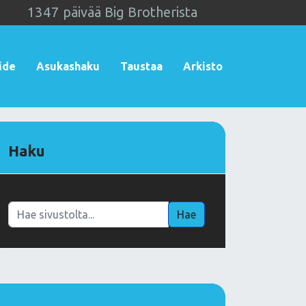
1
3
4
7
päivää Big Brotherista
ide
Asukashaku
Taustaa
Arkisto
Haku
Haku
Hae