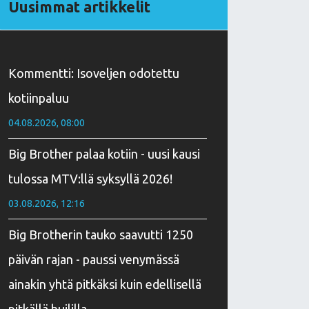
Uusimmat artikkelit
Kommentti: Isoveljen odotettu
kotiinpaluu
04.08.2026, 08:00
Big Brother palaa kotiin - uusi kausi
tulossa MTV:llä syksyllä 2026!
03.08.2026, 12:16
Big Brotherin tauko saavutti 1250
päivän rajan - paussi venymässä
ainakin yhtä pitkäksi kuin edellisellä