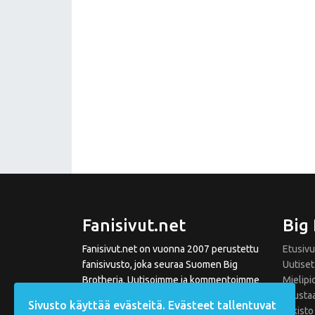
Fanisivut.net
Big
Fanisivut.net on vuonna 2007 perustettu
Etusivu
fanisivusto, joka seuraa Suomen Big
Uutiset
Brotheria. Uutisoimme ja kommentoimme
Mielipi
Big Brotherin tapahtumia niin kausien
Tausta
Sivusto käyttää evästeitä. Evästeet tallentuvat
aikana kuin niiden välissä. Sivustoltamme
Arkisto