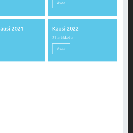
Avaa
kausi 2021
Kausi 2022
a
21 artikkelia
Avaa