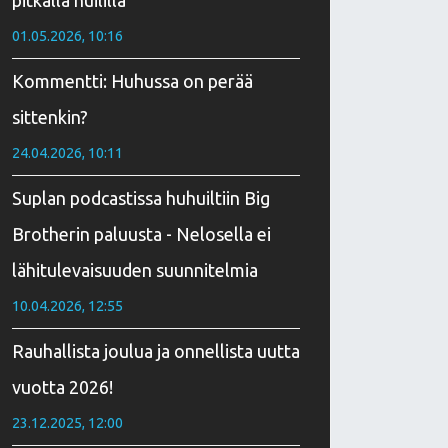
pitkällä huililla
01.05.2026, 10:16
Kommentti: Huhussa on perää
sittenkin?
24.04.2026, 10:11
Suplan podcastissa huhuiltiin Big
Brotherin paluusta - Nelosella ei
lähitulevaisuuden suunnitelmia
10.04.2026, 12:55
Rauhallista joulua ja onnellista uutta
vuotta 2026!
23.12.2025, 12:00