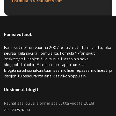
Formula 3 viralliset sivut
Fanisivut.net
Fanisivut.net on vuonna 2007 perustettu fanisivusto, joka
seuraa näilä sivuilla Formula 1:ä. Formula 1 -fanisivut
keskittyvät kisojen tuloksiin ja tilastoihin sekä
blogipohdintoihin F1-maailman tapahtumista.
Blogikirjoituksia julkaistaan säännöllisen epäsäännöllisesti ja
kisojen tulosseuranta aina kisaviikonloppuisin.
Uusimmat blogit
Rauhallista joulua ja onnellista uutta vuotta 2026!
23.12.2025, 12:00