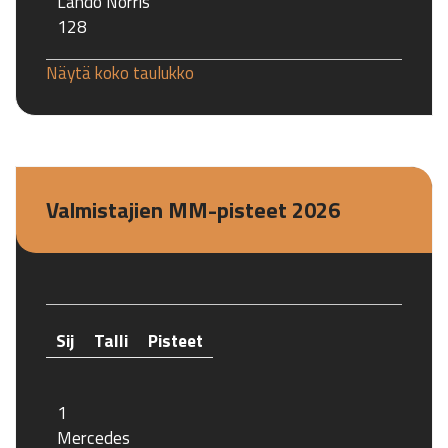
Lando Norris
128
Näytä koko taulukko
Valmistajien MM-pisteet 2026
Sij
Talli
Pisteet
1
Mercedes