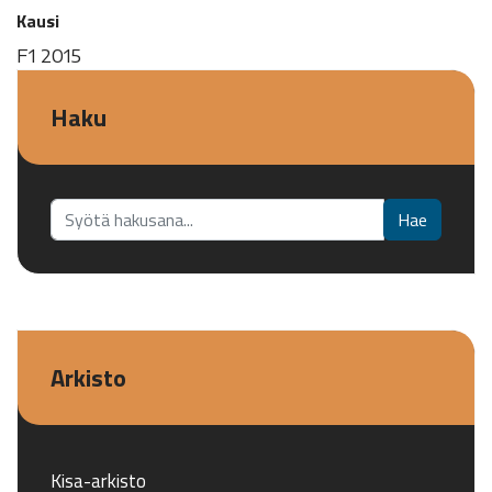
Kausi
F1 2015
Haku
Etsi...
Hae
Arkisto
Kisa-arkisto