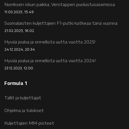
Norriksen iskun paikka, Verstappen puolustusasemissa
11.03.2025, 15:49
Suomalaisten kuljettajien F1-putki katkeaa tänä vuonna
21.02.2025, 16:02
Hyvää joulua ja onnellista uutta vuotta 2025!
24.12.2024, 20:34
Hyvää joulua ja onnellista uutta vuotta 2024!
23.12.2023, 12:00
Formula 1
Tallit ja kuljettajat
Ohjelma ja tulokset
Kuljettajien MM-pisteet