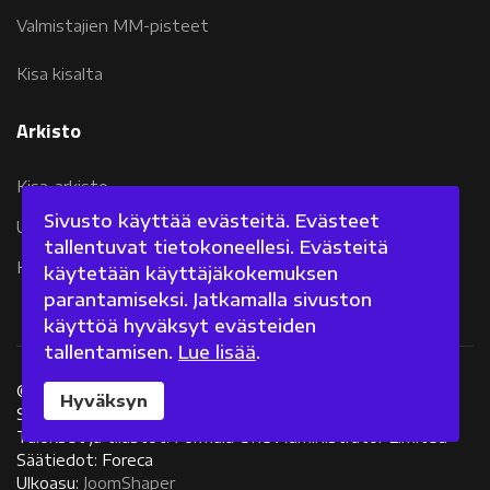
Valmistajien MM-pisteet
Kisa kisalta
Arkisto
Kisa-arkisto
Sivusto käyttää evästeitä. Evästeet
Uutisarkisto 2007-2011
tallentuvat tietokoneellesi. Evästeitä
Kolumniarkisto 2007-2011
käytetään käyttäjäkokemuksen
parantamiseksi. Jatkamalla sivuston
käyttöä hyväksyt evästeiden
tallentamisen.
Lue lisää
.
©
2026 Fanisivut.net
Hyväksyn
Sisältötuotanto: Jarkko Nieminen
Tulokset ja tilastot: Formula One Administrator Limited
Säätiedot: Foreca
Ulkoasu:
JoomShaper