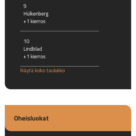
9
Hülkenberg
+1 kierros
10
Lindblad
+1 kierros
Näytä koko taulukko
Oheisluokat