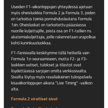
Useiden F1-viikonloppujen yhteydessä ajetaan
myös oheisluokkia Formula 2 ja Formula 3, joiden
on tarkoitus toimia ponnahduslautana Formula
1:iin. Oheisluokat on tarkoitettu pääasiassa
nuorille kuljettajille, joista osa on F1-tallien ns.
akatemiakuljettajia, joille rakennetaan urapolkua
kohti kuninkuusluokkaa.
F1-Fanisivuilla keskitymme tällä hetkellä vain
Formula 1:n seuraamiseen, mutta F2- ja F3-
luokkien uutiset, tulokset ja tilastot ovat
löydettävissä sarjojen omilta verkkosivuilta.
Sivuilta löytyy myös reaaliaikainen tulospalvelu
kisaviikonloppujen aikana "Live Timing" -valikon
alta.
Formula 2 viralliset sivut