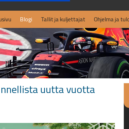
usivu
Blogi
Tallit ja kuljettajat
Ohjelma ja tul
onnellista uutta vuotta