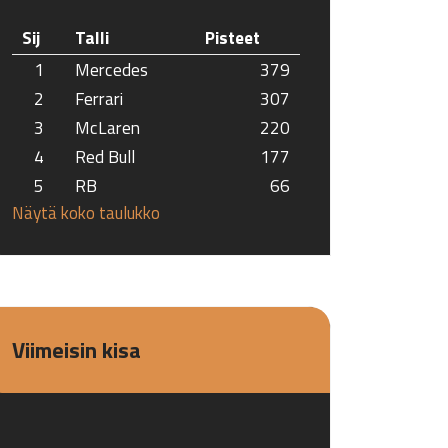
Sij
Talli
Pisteet
1
Mercedes
379
2
Ferrari
307
3
McLaren
220
4
Red Bull
177
5
RB
66
Näytä koko taulukko
Viimeisin kisa