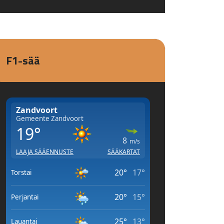
F1-sää