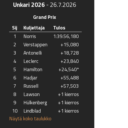
Unkari 2026
-
26.7.2026
Grand Prix
Sij
Kuljettaja
Tulos
1
Norris
1:39.56,180
2
Verstappen
+15,080
3
Antonelli
+18,728
4
Leclerc
+23,840
5
Hamilton
+24,540*
6
Hadjar
+55,488
7
Russell
+57,503
8
Lawson
+1 kierros
9
Hülkenberg
+1 kierros
10
Lindblad
+1 kierros
Näytä koko taulukko