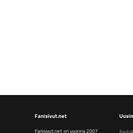
Fanisivut.net
Uusim
Fanisivut.net on vuonna 2007
Rauhal