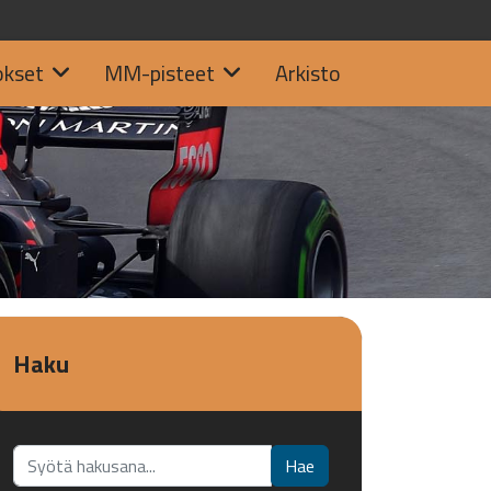
okset
MM-pisteet
Arkisto
Haku
Etsi...
Hae