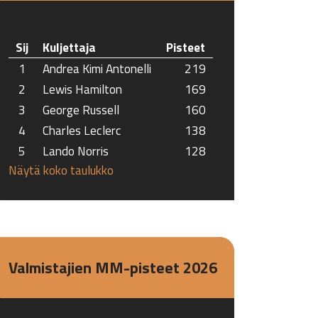
Sij
Kuljettaja
Pisteet
1
Andrea Kimi Antonelli
219
2
Lewis Hamilton
169
3
George Russell
160
4
Charles Leclerc
138
5
Lando Norris
128
Näytä koko taulukko
Valmistajien MM-pisteet 2026