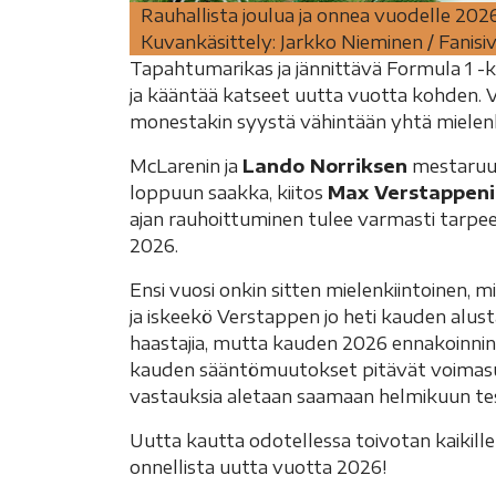
Rauhallista joulua ja onnea vuodelle 2026
Kuvankäsittely: Jarkko Nieminen / Fanisiv
Tapahtumarikas ja jännittävä Formula 1 -ka
ja kääntää katseet uutta vuotta kohden. V
monestakin syystä vähintään yhtä mielenk
McLarenin ja
Lando Norriksen
mestaruus
loppuun saakka, kiitos
Max Verstappeni
ajan rauhoittuminen tulee varmasti tarpee
2026.
Ensi vuosi onkin sitten mielenkiintoinen
ja iskeekö Verstappen jo heti kauden alusta
haastajia, mutta kauden 2026 ennakoinnin
kauden sääntömuutokset pitävät voimasu
vastauksia aletaan saamaan helmikuun test
Uutta kautta odotellessa toivotan kaikille F
onnellista uutta vuotta 2026!