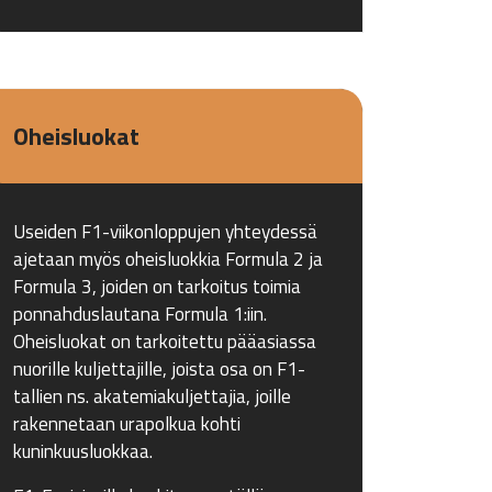
Oheisluokat
Useiden F1-viikonloppujen yhteydessä
ajetaan myös oheisluokkia Formula 2 ja
Formula 3, joiden on tarkoitus toimia
ponnahduslautana Formula 1:iin.
Oheisluokat on tarkoitettu pääasiassa
nuorille kuljettajille, joista osa on F1-
tallien ns. akatemiakuljettajia, joille
rakennetaan urapolkua kohti
kuninkuusluokkaa.