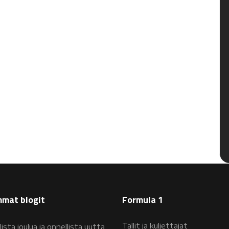
mat blogit
Formula 1
Tallit ja kuljettajat
lista joulua ja onnellista uutta