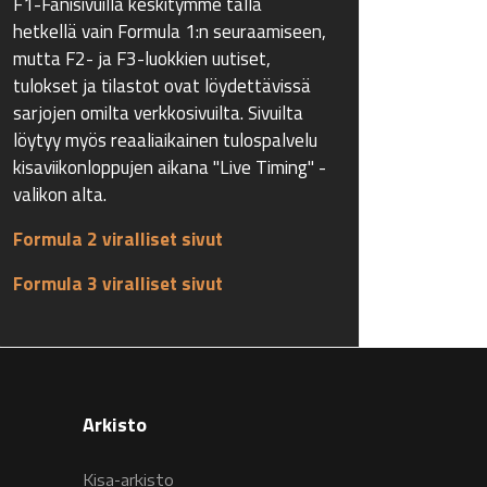
F1-Fanisivuilla keskitymme tällä
hetkellä vain Formula 1:n seuraamiseen,
mutta F2- ja F3-luokkien uutiset,
tulokset ja tilastot ovat löydettävissä
sarjojen omilta verkkosivuilta. Sivuilta
löytyy myös reaaliaikainen tulospalvelu
kisaviikonloppujen aikana "Live Timing" -
valikon alta.
Formula 2 viralliset sivut
Formula 3 viralliset sivut
Arkisto
Kisa-arkisto