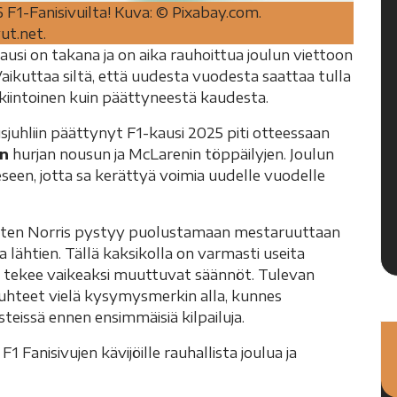
 F1-Fanisivuilta! Kuva: © Pixabay.com.
ut.net.
usi on takana ja on aika rauhoittua joulun viettoon
aikuttaa siltä, että uudesta vuodesta saattaa tulla
iintoinen kuin päättyneestä kaudesta.
juhliin päättynyt F1-kausi 2025 piti otteessaan
n
hurjan nousun ja McLarenin töppäilyjen. Joulun
seen, jotta sa kerättyä voimia uudelle vuodelle
, miten Norris pystyy puolustamaan mestaruuttaan
 lähtien. Tällä kaksikolla on varmasti useita
 tekee vaikeaksi muuttuvat säännöt. Tulevan
hteet vielä kysymysmerkin alla, kunnes
eissä ennen ensimmäisiä kilpailuja.
1 Fanisivujen kävijöille rauhallista joulua ja