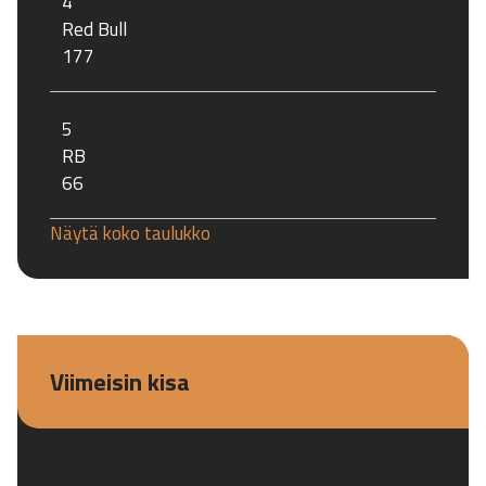
4
Red Bull
177
5
RB
66
Näytä koko taulukko
Viimeisin kisa