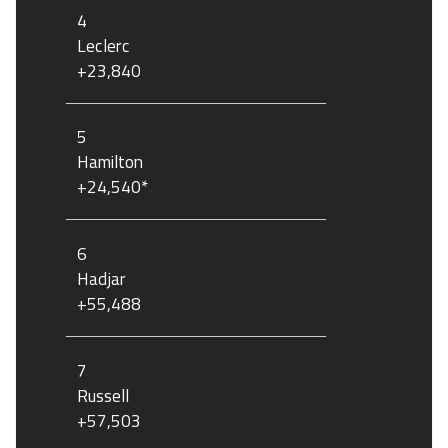
4
Leclerc
+23,840
5
Hamilton
+24,540*
6
Hadjar
+55,488
7
Russell
+57,503