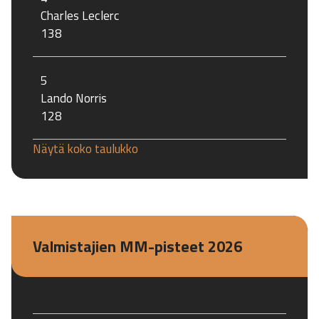
Charles Leclerc
138
5
Lando Norris
128
Näytä koko taulukko
Valmistajien MM-pisteet 2026