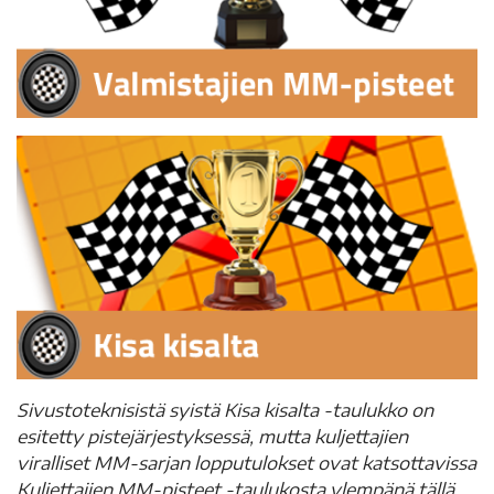
Sivustoteknisistä syistä Kisa kisalta -taulukko on
esitetty pistejärjestyksessä, mutta kuljettajien
viralliset MM-sarjan lopputulokset ovat katsottavissa
Kuljettajien MM-pisteet -taulukosta ylempänä tällä