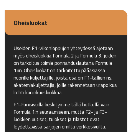
Oheisluokat
Useiden F1-viikonloppujen yhteydessä ajetaan
myös oheisluokkia Formula 2 ja Formula 3, joiden
on tarkoitus toimia ponnahduslautana Formula
1:iin. Oheisluokat on tarkoitettu pääasiassa
nuorille kuljettajille, joista osa on F1-tallien ns.
akatemiakuljettajia, joille rakennetaan urapolkua
kohti kuninkuusluokkaa.
F1-Fanisivuilla keskitymme tällä hetkellä vain
Formula 1:n seuraamiseen, mutta F2- ja F3-
luokkien uutiset, tulokset ja tilastot ovat
löydettävissä sarjojen omilta verkkosivuilta.