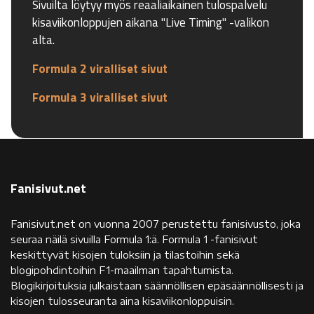
Sivuilta löytyy myös reaaliaikainen tulospalvelu
kisaviikonloppujen aikana "Live Timing" -valikon
alta.
Formula 2 viralliset sivut
Formula 3 viralliset sivut
Fanisivut.net
Fanisivut.net on vuonna 2007 perustettu fanisivusto, joka
seuraa näilä sivuilla Formula 1:ä. Formula 1 -fanisivut
keskittyvät kisojen tuloksiin ja tilastoihin sekä
blogipohdintoihin F1-maailman tapahtumista.
Blogikirjoituksia julkaistaan säännöllisen epäsäännöllisesti ja
kisojen tulosseuranta aina kisaviikonloppuisin.