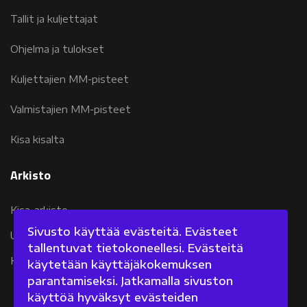
Tallit ja kuljettajat
Ohjelma ja tulokset
Kuljettajien MM-pisteet
Valmistajien MM-pisteet
Kisa kisalta
Arkisto
Kisa-arkisto
Sivusto käyttää evästeitä. Evästeet
Uutisarkisto 2007-2011
tallentuvat tietokoneellesi. Evästeitä
Kolumniarkisto 2007-2011
käytetään käyttäjäkokemuksen
parantamiseksi. Jatkamalla sivuston
käyttöä hyväksyt evästeiden