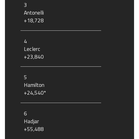
3
Antonelli
+18,728
4
Leclerc
+23,840
5
Hamilton
+24,540*
6
Hadjar
+55,488