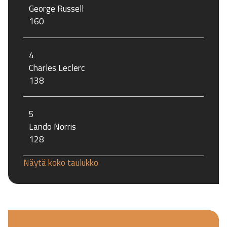
George Russell
160
4
Charles Leclerc
138
5
Lando Norris
128
Näytä koko taulukko