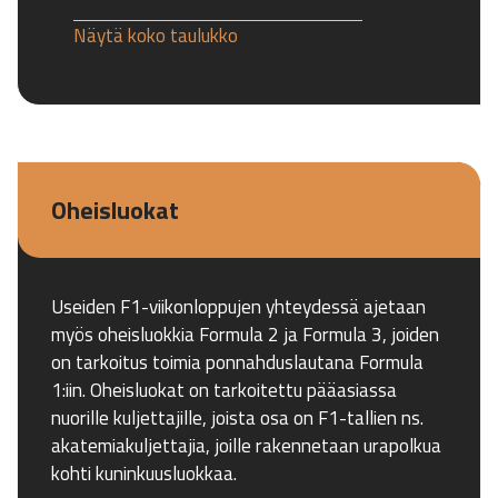
Näytä koko taulukko
Oheisluokat
Useiden F1-viikonloppujen yhteydessä ajetaan
myös oheisluokkia Formula 2 ja Formula 3, joiden
on tarkoitus toimia ponnahduslautana Formula
1:iin. Oheisluokat on tarkoitettu pääasiassa
nuorille kuljettajille, joista osa on F1-tallien ns.
akatemiakuljettajia, joille rakennetaan urapolkua
kohti kuninkuusluokkaa.