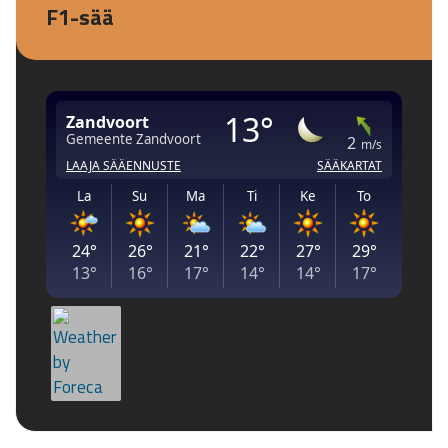
F1-sää