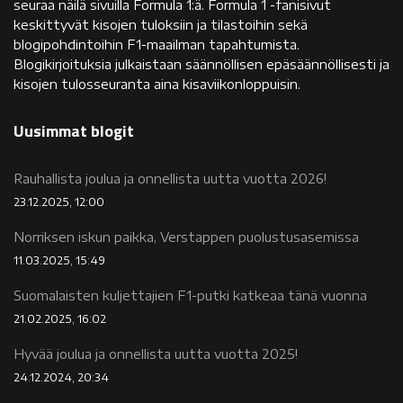
seuraa näilä sivuilla Formula 1:ä. Formula 1 -fanisivut
keskittyvät kisojen tuloksiin ja tilastoihin sekä
blogipohdintoihin F1-maailman tapahtumista.
Blogikirjoituksia julkaistaan säännöllisen epäsäännöllisesti ja
kisojen tulosseuranta aina kisaviikonloppuisin.
Uusimmat blogit
Rauhallista joulua ja onnellista uutta vuotta 2026!
23.12.2025, 12:00
Norriksen iskun paikka, Verstappen puolustusasemissa
11.03.2025, 15:49
Suomalaisten kuljettajien F1-putki katkeaa tänä vuonna
21.02.2025, 16:02
Hyvää joulua ja onnellista uutta vuotta 2025!
24.12.2024, 20:34