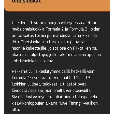
Oheisluokat
Useiden F1-viikonloppujen yhteydessä ajetaan
myös oheisluokkia Formula 2 ja Formula 3, joiden
on tarkoitus toimia ponnahduslautana Formula
1:iin. Oheisluokat on tarkoitettu pääasiassa
nuorille kuljettajille, joista osa on F1-tallien ns.
akatemiakuljettajia, joille rakennetaan urapolkua
kohti kuninkuusluokkaa.
F1-Fanisivuilla keskitymme tällä hetkellä vain
Formula 1:n seuraamiseen, mutta F2- ja F3-
luokkien uutiset, tulokset ja tilastot ovat
löydettävissä sarjojen omilta verkkosivuilta.
Sivuilta löytyy myös reaaliaikainen tulospalvelu
kisaviikonloppujen aikana "Live Timing" -valikon
alta.