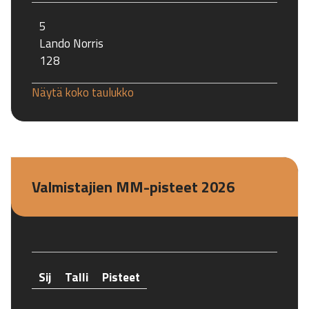
5
Lando Norris
128
Näytä koko taulukko
Valmistajien MM-pisteet 2026
Sij
Talli
Pisteet