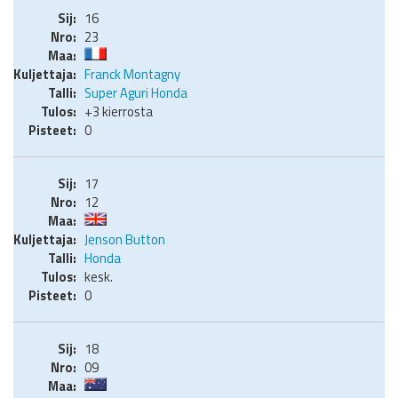
16
23
Franck Montagny
Super Aguri Honda
+3 kierrosta
0
17
12
Jenson Button
Honda
kesk.
0
18
09