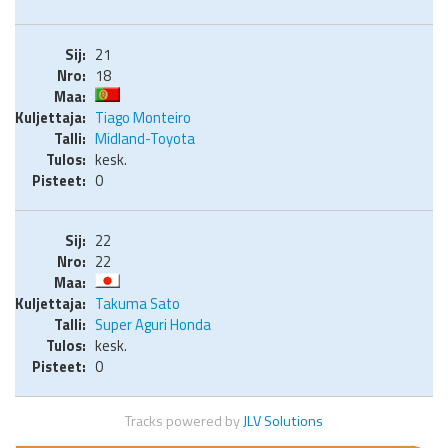
21
18
Tiago Monteiro
Midland-Toyota
kesk.
0
22
22
Takuma Sato
Super Aguri Honda
kesk.
0
Tracks powered by
JLV Solutions