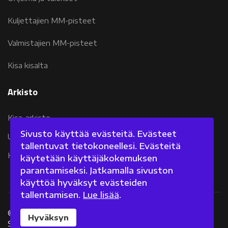
Kuljettajien MM-pisteet
Valmistajien MM-pisteet
Kisa kisalta
Arkisto
Kisa-arkisto
Sivusto käyttää evästeitä. Evästeet
Uutisarkisto 2007-2011
tallentuvat tietokoneellesi. Evästeitä
Kolumniarkisto 2007-2011
käytetään käyttäjäkokemuksen
parantamiseksi. Jatkamalla sivuston
käyttöä hyväksyt evästeiden
tallentamisen.
Lue lisää
.
©
2026 Fanisivut.net
Hyväksyn
Sisältötuotanto: Jarkko Nieminen