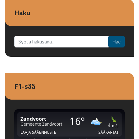
Haku
Etsi...
Hae
F1-sää