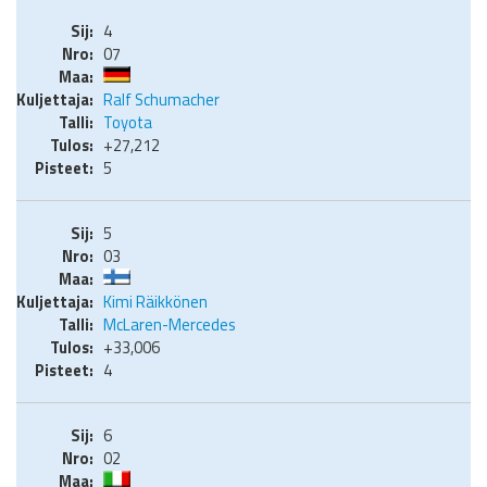
4
07
Ralf Schumacher
Toyota
+27,212
5
5
03
Kimi Räikkönen
McLaren-Mercedes
+33,006
4
6
02