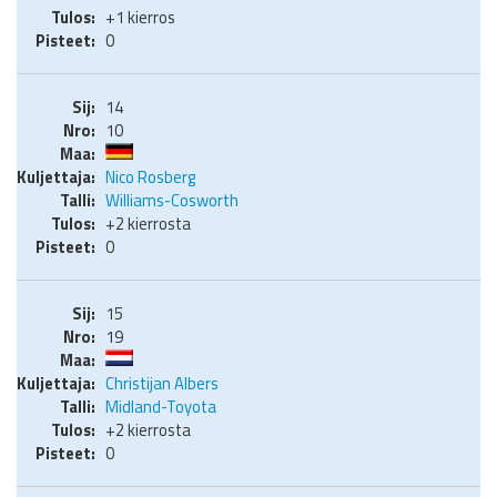
+1 kierros
0
14
10
Nico Rosberg
Williams-Cosworth
+2 kierrosta
0
15
19
Christijan Albers
Midland-Toyota
+2 kierrosta
0