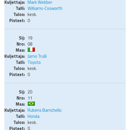
Mark Webber
Williams-Cosworth
kesk.
0
19
08
Jarno Trulli
Toyota
kesk.
0
20
11
Rubens Barrichello
Honda
kesk.
0