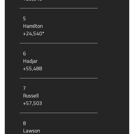
5
Hamilton
+24,540*
6
Hadjar
+55,488
7
Russell
+57,503
8
Lawson