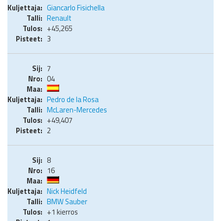
Giancarlo Fisichella
Renault
+45,265
3
7
04
Pedro de la Rosa
McLaren-Mercedes
+49,407
2
8
16
Nick Heidfeld
BMW Sauber
+1 kierros