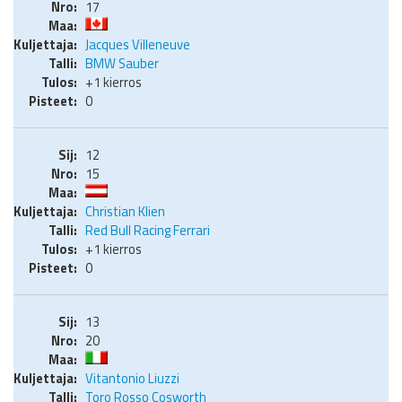
17
Jacques Villeneuve
BMW Sauber
+1 kierros
0
12
15
Christian Klien
Red Bull Racing Ferrari
+1 kierros
0
13
20
Vitantonio Liuzzi
Toro Rosso Cosworth