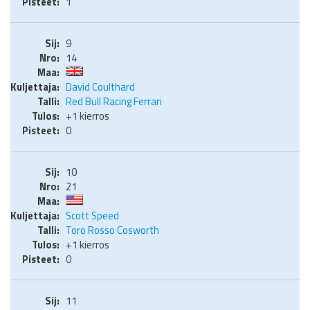
1
9
14
David Coulthard
Red Bull Racing Ferrari
+1 kierros
0
10
21
Scott Speed
Toro Rosso Cosworth
+1 kierros
0
11