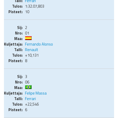
Ferrari
1:32.07,803
10
2
01
Fernando Alonso
Renault
+10,131
8
3
06
Felipe Massa
Ferrari
+22,546
6