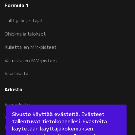
Formula 1
Tallit ja kuljettajat
Ohjelma ja tulokset
Kuljettajien MM-pisteet
Valmistajien MM-pisteet
Kisa kisalta
Arkisto
Kisa-arkisto
Sivusto käyttää evästeitä. Evästeet
Uutisarkisto 2007-2011
tallentuvat tietokoneellesi. Evästeitä
Kolumniarkisto 2007-2011
käytetään käyttäjäkokemuksen