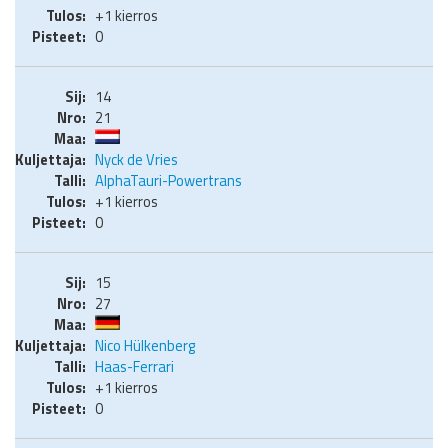
+1 kierros
0
14
21
Nyck de Vries
AlphaTauri-Powertrans
+1 kierros
0
15
27
Nico Hülkenberg
Haas-Ferrari
+1 kierros
0