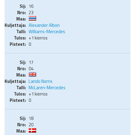
16
23
Alexander Albon
Williams-Mercedes
+1 kierros
0
17
04
Lando Norris
McLaren-Mercedes
+1 kierros
0
18
20