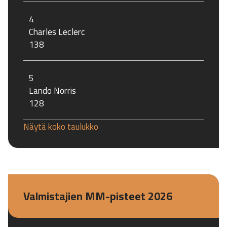
4
Charles Leclerc
138
5
Lando Norris
128
Näytä koko taulukko
Valmistajien MM-pisteet 2026