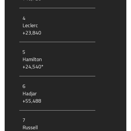
4
Leclerc
+23,840
5
Hamilton
+24,540*
6
Hadjar
+55,488
7
Russell