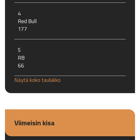
4
Red Bull
177
5
RB
66
Näytä koko taulukko
Viimeisin kisa