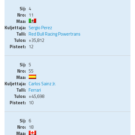
4
11
Sergio Perez
Red Bull Racing Powertrans
+35,812
12
5
55
Carlos Sainz Jr.
Ferrari
+45,698
10
6
18