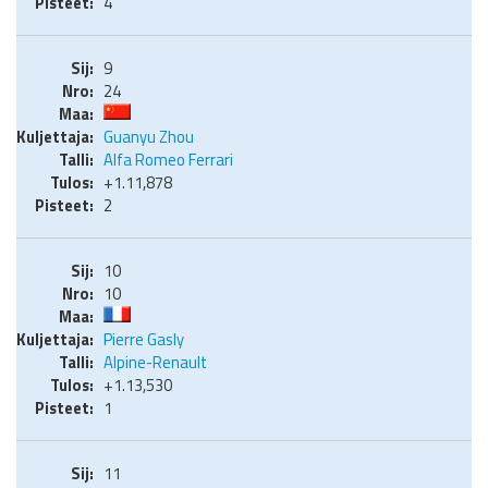
4
9
24
Guanyu Zhou
Alfa Romeo Ferrari
+1.11,878
2
10
10
Pierre Gasly
Alpine-Renault
+1.13,530
1
11