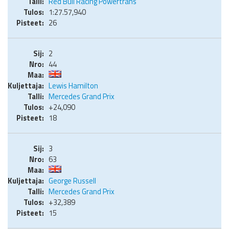
Red Bull Racing Powertrans
1:27.57,940
26
2
44
Lewis Hamilton
Mercedes Grand Prix
+24,090
18
3
63
George Russell
Mercedes Grand Prix
+32,389
15