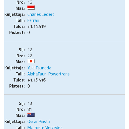
16
Charles Leclerc
Ferrari
+1.14,419
0
12
22
Yuki Tsunoda
AlphaTauri-Powertrans
+1.15,416
0
13
81
Oscar Piastri
McLaren-Mercedes