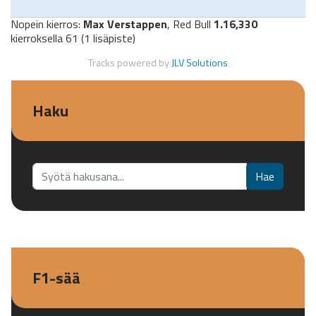
Nopein kierros:
Max Verstappen
, Red Bull
1.16,330
kierroksella 61 (1 lisäpiste)
Tracks powered by
JLV Solutions
Haku
Etsi...
Hae
F1-sää