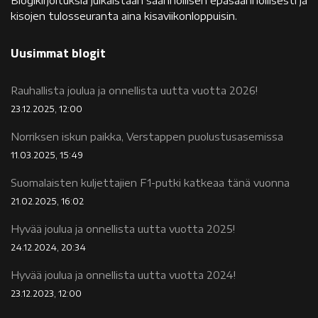
Blogikirjoituksia julkaistaan säännöllisen epäsäännöllisesti ja
kisojen tulosseuranta aina kisaviikonloppuisin.
Uusimmat blogit
Rauhallista joulua ja onnellista uutta vuotta 2026!
23.12.2025, 12:00
Norriksen iskun paikka, Verstappen puolustusasemissa
11.03.2025, 15:49
Suomalaisten kuljettajien F1-putki katkeaa tänä vuonna
21.02.2025, 16:02
Hyvää joulua ja onnellista uutta vuotta 2025!
24.12.2024, 20:34
Hyvää joulua ja onnellista uutta vuotta 2024!
23.12.2023, 12:00