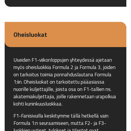
Oheisluokat
Useiden F1-viikonloppujen yhteydessä ajetaan
myös oheisluokkia Formula 2 ja Formula 3, joiden
on tarkoitus toimia ponnahduslautana Formula
1:iin. Oheisluokat on tarkoitettu pääasiassa
nuorille kuljettajille, joista osa on F1-tallien ns.
akatemiakuljettajia, joille rakennetaan urapolkua
kohti kuninkuusluokkaa.
F1-Fanisivuilla keskitymme tällä hetkellä vain
Formula 1:n seuraamiseen, mutta F2- ja F3-
luokkien uutiset, tulokset ja tilastot ovat