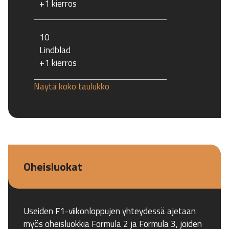
+1 kierros
10
Lindblad
+1 kierros
Näytä koko taulukko
Oheisluokat
Useiden F1-viikonloppujen yhteydessä ajetaan
myös oheisluokkia Formula 2 ja Formula 3, joiden