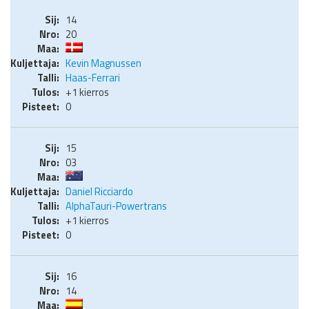
14
20
Kevin Magnussen
Haas-Ferrari
+1 kierros
0
15
03
Daniel Ricciardo
AlphaTauri-Powertrans
+1 kierros
0
16
14