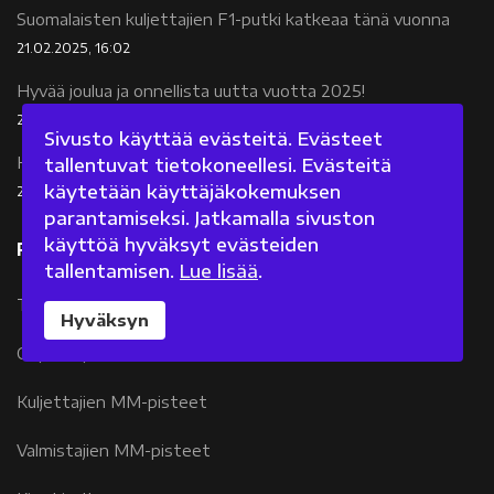
Suomalaisten kuljettajien F1-putki katkeaa tänä vuonna
21.02.2025, 16:02
Hyvää joulua ja onnellista uutta vuotta 2025!
24.12.2024, 20:34
Sivusto käyttää evästeitä. Evästeet
Hyvää joulua ja onnellista uutta vuotta 2024!
tallentuvat tietokoneellesi. Evästeitä
käytetään käyttäjäkokemuksen
23.12.2023, 12:00
parantamiseksi. Jatkamalla sivuston
käyttöä hyväksyt evästeiden
Formula 1
tallentamisen.
Lue lisää
.
Tallit ja kuljettajat
Hyväksyn
Ohjelma ja tulokset
Kuljettajien MM-pisteet
Valmistajien MM-pisteet