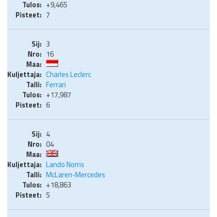
+9,465
7
3
16
Charles Leclerc
Ferrari
+17,987
6
4
04
Lando Norris
McLaren-Mercedes
+18,863
5