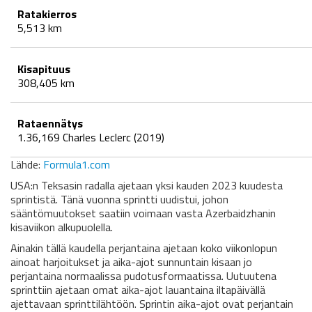
Ratakierros
5,513 km
Kisapituus
308,405 km
Rataennätys
1.36,169 Charles Leclerc (2019)
Lähde:
Formula1.com
USA:n Teksasin radalla ajetaan yksi kauden 2023 kuudesta
sprintistä. Tänä vuonna sprintti uudistui, johon
sääntömuutokset saatiin voimaan vasta Azerbaidzhanin
kisaviikon alkupuolella.
Ainakin tällä kaudella perjantaina ajetaan koko viikonlopun
ainoat harjoitukset ja aika-ajot sunnuntain kisaan jo
perjantaina normaalissa pudotusformaatissa. Uutuutena
sprinttiin ajetaan omat aika-ajot lauantaina iltapäivällä
ajettavaan sprinttilähtöön. Sprintin aika-ajot ovat perjantain