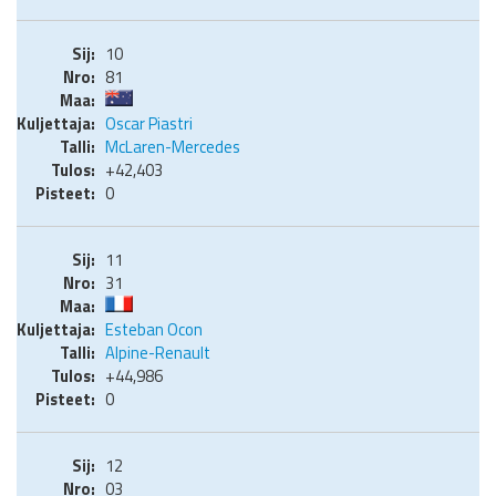
10
81
Oscar Piastri
McLaren-Mercedes
+42,403
0
11
31
Esteban Ocon
Alpine-Renault
+44,986
0
12
03