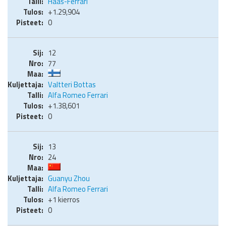
Haas-Ferrari
+1.29,904
0
12
77
Valtteri Bottas
Alfa Romeo Ferrari
+1.38,601
0
13
24
Guanyu Zhou
Alfa Romeo Ferrari
+1 kierros
0