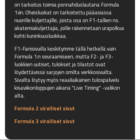
on tarkoitus toimia ponnahduslautana Formula
1:iin. Oheisluokat on tarkoitettu pääasiassa
nuorille kuljettajille, joista osa on F1-tallien ns.
akatemiakuljettajia, joille rakennetaan urapolkua
kohti kuninkuusluokkaa.
F1-Fanisivuilla keskitymme tällä hetkellä vain
Formula 1:n seuraamiseen, mutta F2- ja F3-
luokkien uutiset, tulokset ja tilastot ovat
löydettävissä sarjojen omilta verkkosivuilta.
Sivuilta löytyy myös reaaliaikainen tulospalvelu
kisaviikonloppujen aikana "Live Timing" -valikon
alta.
Formula 2 viralliset sivut
Formula 3 viralliset sivut