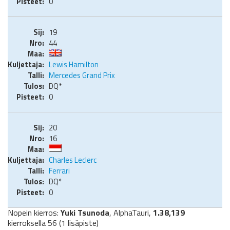
0
19
44
Lewis Hamilton
Mercedes Grand Prix
DQ*
0
20
16
Charles Leclerc
Ferrari
DQ*
0
Nopein kierros:
Yuki Tsunoda
, AlphaTauri,
1.38,139
kierroksella 56 (1 lisäpiste)