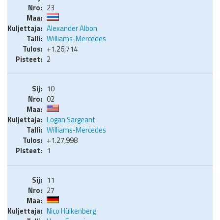
23
Alexander Albon
Williams-Mercedes
+1.26,714
2
10
02
Logan Sargeant
Williams-Mercedes
+1.27,998
1
11
27
Nico Hülkenberg