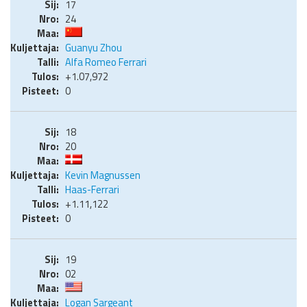
17
24
Guanyu Zhou
Alfa Romeo Ferrari
+1.07,972
0
18
20
Kevin Magnussen
Haas-Ferrari
+1.11,122
0
19
02
Logan Sargeant