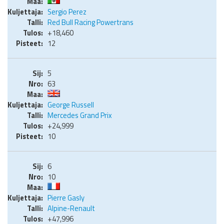
Sergio Perez
Red Bull Racing Powertrans
+18,460
12
5
63
George Russell
Mercedes Grand Prix
+24,999
10
6
10
Pierre Gasly
Alpine-Renault
+47,996