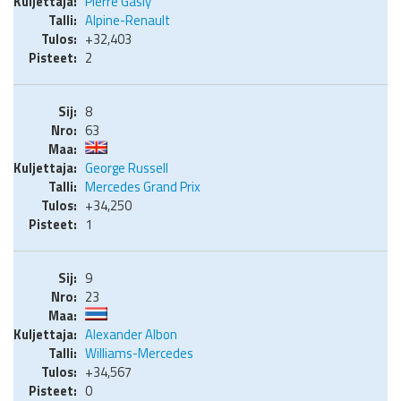
Pierre Gasly
Alpine-Renault
+32,403
2
8
63
George Russell
Mercedes Grand Prix
+34,250
1
9
23
Alexander Albon
Williams-Mercedes
+34,567
0