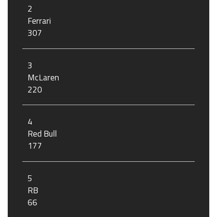
2
Ferrari
307
3
McLaren
220
4
Red Bull
177
5
RB
66