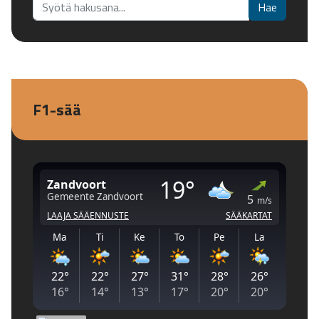
Etsi...
Hae
F1-sää