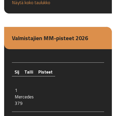
Näytä koko taulukko
Valmistajien MM-pisteet 2026
Sij
Talli
Pisteet
1
Mercedes
379