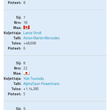
8
7
18
Lance Stroll
Aston Martin Mercedes
+48,696
6
8
22
Yuki Tsunoda
AlphaTauri-Powertrans
+1.14,385
5
9