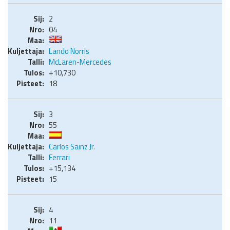
2
04
Lando Norris
McLaren-Mercedes
+10,730
18
3
55
Carlos Sainz Jr.
Ferrari
+15,134
15
4
11