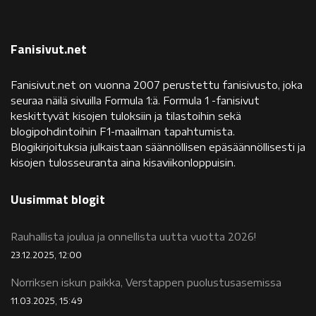
Fanisivut.net
Fanisivut.net on vuonna 2007 perustettu fanisivusto, joka
seuraa näilä sivuilla Formula 1:ä. Formula 1 -fanisivut
keskittyvät kisojen tuloksiin ja tilastoihin sekä
blogipohdintoihin F1-maailman tapahtumista.
Blogikirjoituksia julkaistaan säännöllisen epäsäännöllisesti ja
kisojen tulosseuranta aina kisaviikonloppuisin.
Uusimmat blogit
Rauhallista joulua ja onnellista uutta vuotta 2026!
23.12.2025, 12:00
Norriksen iskun paikka, Verstappen puolustusasemissa
11.03.2025, 15:49