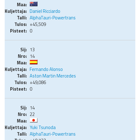
Daniel Ricciardo
AlphaTauri-Powertrans
+45,509
0
13
14
Fernando Alonso
Aston Martin Mercedes
+49,086
0
14
22
Yuki Tsunoda
AlphaTauri-Powertrans