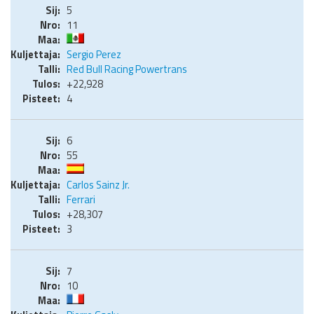
5
11
Sergio Perez
Red Bull Racing Powertrans
+22,928
4
6
55
Carlos Sainz Jr.
Ferrari
+28,307
3
7
10