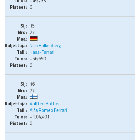
+49,733
0
15
27
Nico Hülkenberg
Haas-Ferrari
+56,650
0
16
77
Valtteri Bottas
Alfa Romeo Ferrari
+1.04,401
0