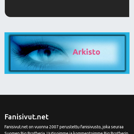
Fanisivut.net
Fanisivut.net on vuonna 2007 perustettu fanisivusto, joka seuraa
Suomen Big Brotheria. Uutisoimme ja kommentoimme Big Brotherin