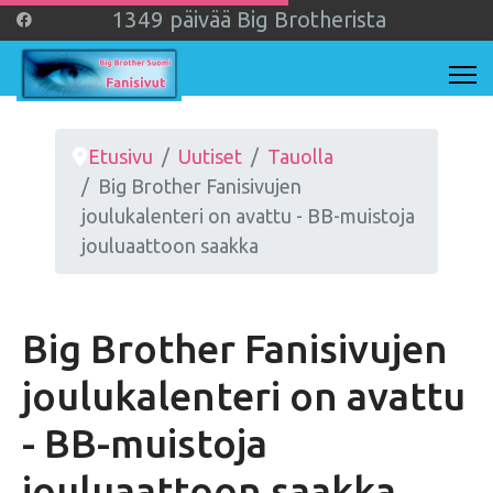
1
3
4
9
päivää Big Brotherista
Etusivu
Uutiset
Tauolla
Big Brother Fanisivujen
joulukalenteri on avattu - BB-muistoja
jouluaattoon saakka
Big Brother Fanisivujen
joulukalenteri on avattu
- BB-muistoja
jouluaattoon saakka