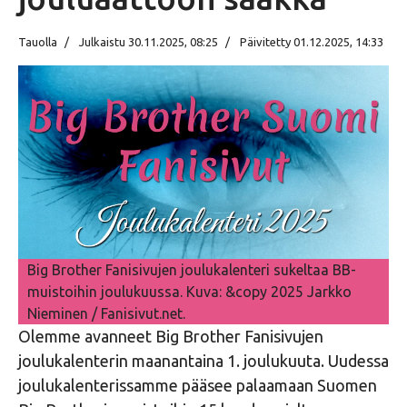
Tauolla
Julkaistu 30.11.2025, 08:25
Päivitetty 01.12.2025, 14:33
Big Brother Fanisivujen joulukalenteri sukeltaa BB-
muistoihin joulukuussa. Kuva: &copy 2025 Jarkko
Nieminen / Fanisivut.net.
Olemme avanneet Big Brother Fanisivujen
joulukalenterin maanantaina 1. joulukuuta. Uudessa
joulukalenterissamme pääsee palaamaan Suomen