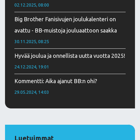
02.12.2025, 08:00
Big Brother Fanisivujen joulukalenteri on
avattu - BB-muistoja jouluaattoon saakka
30.11.2025, 08:25
Hyvää joulua ja onnellista uutta vuotta 2025!
24.12.2024, 19:01
Kommentti: Aika ajanut BB:n ohi?
29.05.2024, 14:03
Luetuimmat