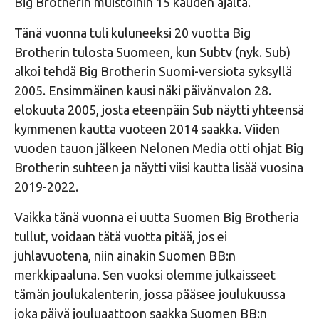
Big Brotherin muistoihin 15 kauden ajalta.
Tänä vuonna tuli kuluneeksi 20 vuotta Big
Brotherin tulosta Suomeen, kun Subtv (nyk. Sub)
alkoi tehdä Big Brotherin Suomi-versiota syksyllä
2005. Ensimmäinen kausi näki päivänvalon 28.
elokuuta 2005, josta eteenpäin Sub näytti yhteensä
kymmenen kautta vuoteen 2014 saakka. Viiden
vuoden tauon jälkeen Nelonen Media otti ohjat Big
Brotherin suhteen ja näytti viisi kautta lisää vuosina
2019-2022.
Vaikka tänä vuonna ei uutta Suomen Big Brotheria
tullut, voidaan tätä vuotta pitää, jos ei
juhlavuotena, niin ainakin Suomen BB:n
merkkipaaluna. Sen vuoksi olemme julkaisseet
tämän joulukalenterin, jossa pääsee joulukuussa
joka päivä jouluaattoon saakka Suomen BB:n