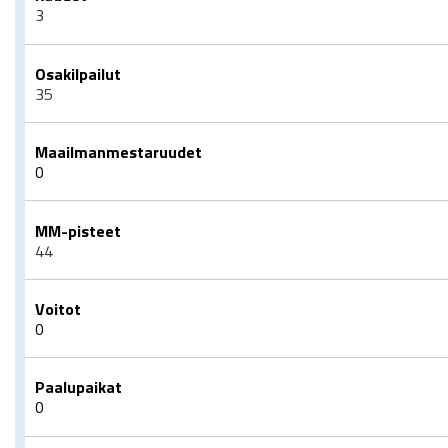
3
Osakilpailut
35
Maailmanmestaruudet
0
MM-pisteet
44
Voitot
0
Paalupaikat
0