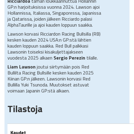
Ricciardoa
tämän loukkaannuttua Hollannin
GP:n harjoituksissa vuonna 2024. Lawson ajoi
Hollannissa, Italiassa, Singaporessa, Japanissa
ja Qatarissa, joiden jälkeen Ricciardo palasi
AlphaTaurille ja ajoi kauden loppuun saakka.
Lawson korvasi Ricciardon Racing Bullsilla (RB)
kesken kauden 2024 USA:n GP:stä lähtien
kauden loppuun saakka. Red Bull palkkasi
Lawsonin toiseksi kisakuljettajakseen
vuodesta 2025 alkaen
Sergio Perezin
tilalle.
Liam Lawson
joutui siirtymään pois Red
Bullilta Racing Bullsille kesken kauden 2025
Kiinan GP:n jälkeen. Lawsonin korvasi Red
Bullilla Yuki Tsunoda. Muutokset astuvat
voimaan Japanin GP:stä alkaen.
Tilastoja
Kaudet