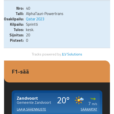
40
AlphaTauri-Powertrans
Qatar 2023
Sprintti
kesk.
20
0
Tracks powered by
JLV Solutions
F1-sää