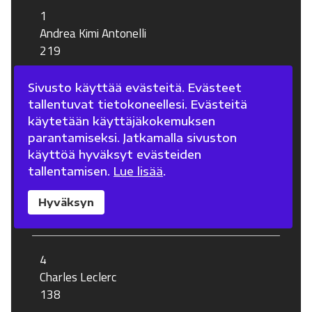
1
Andrea Kimi Antonelli
219
Sivusto käyttää evästeitä. Evästeet
2
tallentuvat tietokoneellesi. Evästeitä
Lewis Hamilton
käytetään käyttäjäkokemuksen
169
parantamiseksi. Jatkamalla sivuston
käyttöä hyväksyt evästeiden
tallentamisen.
Lue lisää
.
3
George Russell
Hyväksyn
160
4
Charles Leclerc
138