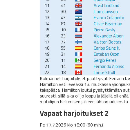
11
41
Arvid Lindblad
12
30
Liam Lawson
13
43
Franco Colapinto
14
87
Oliver Bearman
15
10
Pierre Gasly
16
23
Alexander Albon
17
77
Valtteri Bottas
18
55
Carlos Sainz Jr.
19
31
Esteban Ocon
20
11
Sergio Perez
21
14
Fernando Alonso
22
18
Lance Stroll
Kolmannet harjoitukset päättyivät Ferrarin
Le
Hamilton veti leveäksi 13. mutkassa yliohjauks
takapäätä. Hamilton joutui pysäyttämään auton
suuresti, sillä aika oli jo loppu ja jäljellä oli e
ruutulipun heilumisen jälkeen lähtöruudukosta.
Vapaat harjoitukset 2
Pe 17.7.2026 klo 18:00 (60 min.)