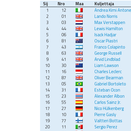
Sij
Nro
Maa
Kuljettaja
1
12
Andrea Kimi Antonel
2
01
Lando Norris
3
03
Max Verstappen
4
44
Lewis Hamilton
5
06
Isack Hadjar
6
81
Oscar Piastri
7
43
Franco Colapinto
8
63
George Russell
9
41
Arvid Lindblad
10
30
Liam Lawson
11
16
Charles Leclerc
12
87
Oliver Bearman
13
05
Gabriel Bortoleto
14
31
Esteban Ocon
15
23
Alexander Albon
16
55
Carlos Sainz Jr.
17
27
Nico Hülkenberg
18
10
Pierre Gasly
19
77
Valtteri Bottas
20
11
Sergio Perez