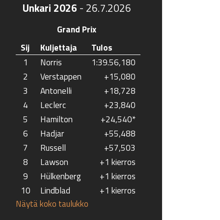
Unkari 2026
-
26.7.2026
Grand Prix
Sij
Kuljettaja
Tulos
1
Norris
1:39.56,180
2
Verstappen
+15,080
3
Antonelli
+18,728
4
Leclerc
+23,840
5
Hamilton
+24,540*
6
Hadjar
+55,488
7
Russell
+57,503
8
Lawson
+1 kierros
9
Hülkenberg
+1 kierros
10
Lindblad
+1 kierros
Näytä koko taulukko