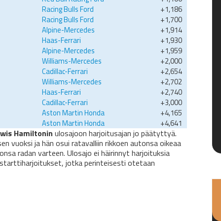
Racing Bulls Ford
+1,186
Racing Bulls Ford
+1,700
Alpine-Mercedes
+1,914
Haas-Ferrari
+1,930
Alpine-Mercedes
+1,959
Williams-Mercedes
+2,000
Cadillac-Ferrari
+2,654
Williams-Mercedes
+2,702
Haas-Ferrari
+2,740
Cadillac-Ferrari
+3,000
Aston Martin Honda
+4,165
Aston Martin Honda
+4,641
wis Hamiltonin
ulosajoon harjoitusajan jo päätyttyä.
en vuoksi ja hän osui ratavalliin rikkoen autonsa oikeaa
sa radan varteen. Ulosajo ei häirinnyt harjoituksia
nää starttiharjoitukset, jotka perinteisesti otetaan