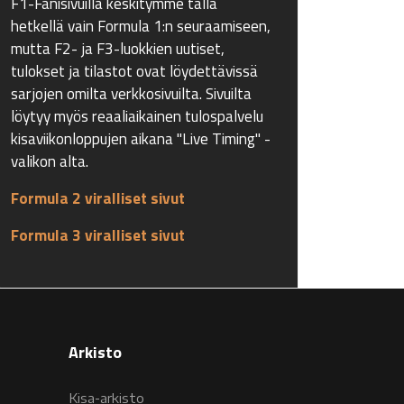
F1-Fanisivuilla keskitymme tällä
hetkellä vain Formula 1:n seuraamiseen,
mutta F2- ja F3-luokkien uutiset,
tulokset ja tilastot ovat löydettävissä
sarjojen omilta verkkosivuilta. Sivuilta
löytyy myös reaaliaikainen tulospalvelu
kisaviikonloppujen aikana "Live Timing" -
valikon alta.
Formula 2 viralliset sivut
Formula 3 viralliset sivut
Arkisto
Kisa-arkisto