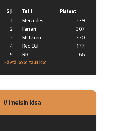
Sij
Talli
Pisteet
1
Mercedes
379
2
Ferrari
307
3
McLaren
220
4
Red Bull
177
5
RB
66
Näytä koko taulukko
Viimeisin kisa