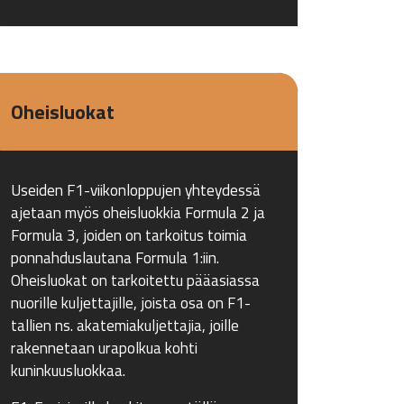
Oheisluokat
Useiden F1-viikonloppujen yhteydessä
ajetaan myös oheisluokkia Formula 2 ja
Formula 3, joiden on tarkoitus toimia
ponnahduslautana Formula 1:iin.
Oheisluokat on tarkoitettu pääasiassa
nuorille kuljettajille, joista osa on F1-
tallien ns. akatemiakuljettajia, joille
rakennetaan urapolkua kohti
kuninkuusluokkaa.