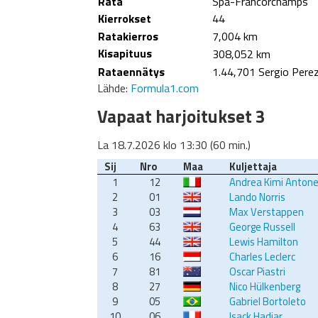
Rata
Spa-Francorchamps
Kierrokset
44
Ratakierros
7,004 km
Kisapituus
308,052 km
Rataennätys
1.44,701 Sergio Pere
Lähde:
Formula1.com
Vapaat harjoitukset 3
La 18.7.2026 klo 13:30 (60 min.)
Sij
Nro
Maa
Kuljettaja
1
12
Andrea Kimi Antonel
2
01
Lando Norris
3
03
Max Verstappen
4
63
George Russell
5
44
Lewis Hamilton
6
16
Charles Leclerc
7
81
Oscar Piastri
8
27
Nico Hülkenberg
9
05
Gabriel Bortoleto
10
06
Isack Hadjar