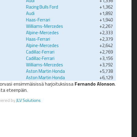
Audi
+1,336
Racing Bulls Ford
+1,362
Audi
+1,892
Haas-Ferrari
+1,940
Williams-Mercedes
+2,267
Alpine-Mercedes
+2,333
Haas-Ferrari
+2,379
Alpine-Mercedes
+2,642
Cadillac-Ferrari
+2,769
Cadillac-Ferrari
+3,156
Williams-Mercedes
+3,792
Aston Martin Honda
+5,738
Aston Martin Honda
+6,129
orvasi ensimmäisissä harjoituksissa
Fernando Alonson
.
sta eteenpäin.
wered by
JLV Solutions