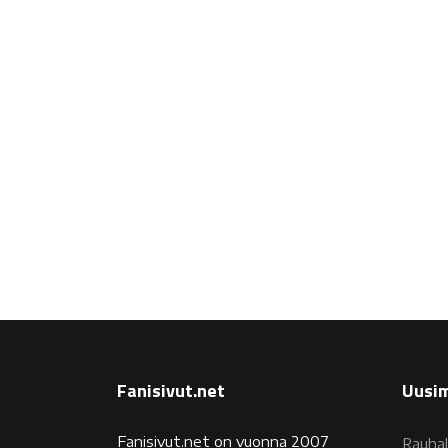
Fanisivut.net
Uusim
Fanisivut.net on vuonna 2007
Rauhal