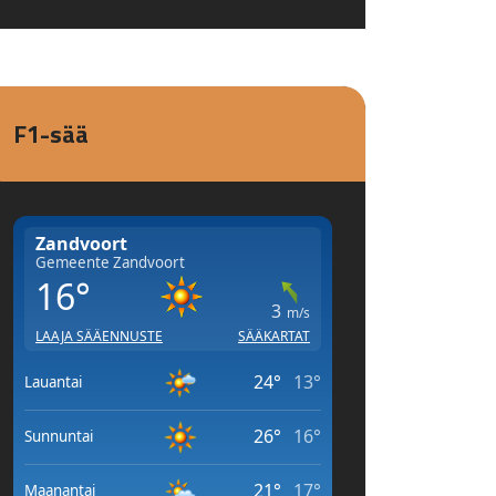
F1-sää