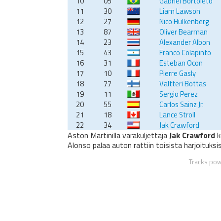
10
05
Gabriel Bortoleto
11
30
Liam Lawson
12
27
Nico Hülkenberg
13
87
Oliver Bearman
14
23
Alexander Albon
15
43
Franco Colapinto
16
31
Esteban Ocon
17
10
Pierre Gasly
18
77
Valtteri Bottas
19
11
Sergio Perez
20
55
Carlos Sainz Jr.
21
18
Lance Stroll
22
34
Jak Crawford
Aston Martinilla varakuljettaja
Jak Crawford
k
Alonso palaa auton rattiin toisista harjoituksi
Tracks po