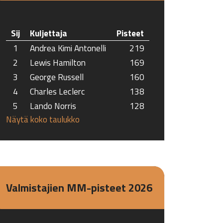
Sij
Kuljettaja
Pisteet
1
Andrea Kimi Antonelli
219
2
Lewis Hamilton
169
3
George Russell
160
4
Charles Leclerc
138
5
Lando Norris
128
Näytä koko taulukko
Valmistajien MM-pisteet 2026