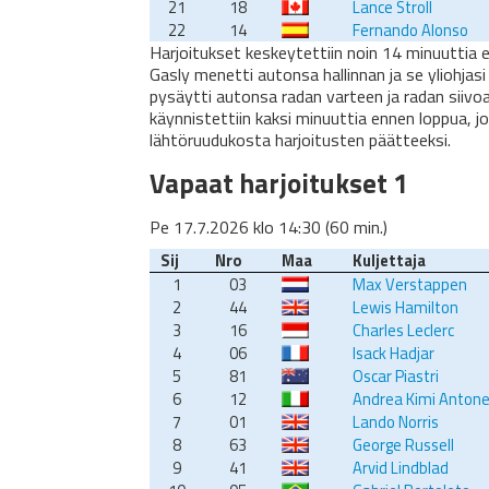
21
18
Lance Stroll
22
14
Fernando Alonso
Harjoitukset keskeytettiin noin 14 minuuttia 
Gasly menetti autonsa hallinnan ja se yliohjasi
pysäytti autonsa radan varteen ja radan siivoa
käynnistettiin kaksi minuuttia ennen loppua, j
lähtöruudukosta harjoitusten päätteeksi.
Vapaat harjoitukset 1
Pe 17.7.2026 klo 14:30 (60 min.)
Sij
Nro
Maa
Kuljettaja
1
03
Max Verstappen
2
44
Lewis Hamilton
3
16
Charles Leclerc
4
06
Isack Hadjar
5
81
Oscar Piastri
6
12
Andrea Kimi Antonel
7
01
Lando Norris
8
63
George Russell
9
41
Arvid Lindblad