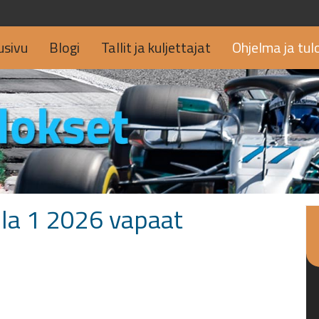
usivu
Blogi
Tallit ja kuljettajat
Ohjelma ja tul
la 1 2026 vapaat