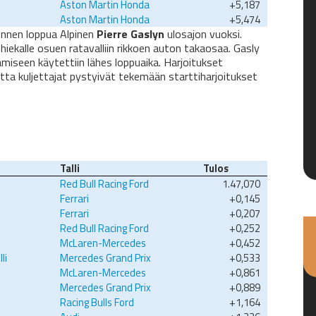
Aston Martin Honda
+5,187
Aston Martin Honda
+5,474
ennen loppua Alpinen
Pierre Gaslyn
ulosajon vuoksi.
 hiekalle osuen ratavalliin rikkoen auton takaosaa. Gasly
miseen käytettiin lähes loppuaika. Harjoitukset
otta kuljettajat pystyivät tekemään starttiharjoitukset
Talli
Tulos
Red Bull Racing Ford
1.47,070
Ferrari
+0,145
Ferrari
+0,207
Red Bull Racing Ford
+0,252
McLaren-Mercedes
+0,452
li
Mercedes Grand Prix
+0,533
McLaren-Mercedes
+0,861
Mercedes Grand Prix
+0,889
Racing Bulls Ford
+1,164