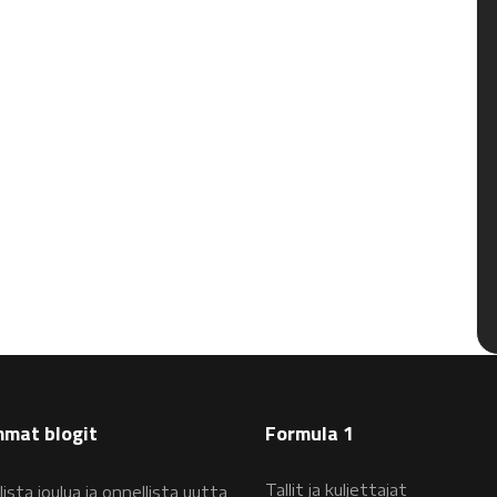
mat blogit
Formula 1
Tallit ja kuljettajat
lista joulua ja onnellista uutta