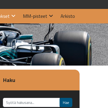
okset
MM-pisteet
Arkisto
Haku
Etsi...
Hae