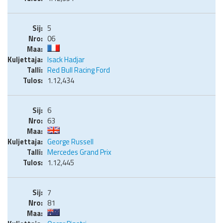
5
06
Isack Hadjar
Red Bull Racing Ford
1.12,434
6
63
George Russell
Mercedes Grand Prix
1.12,445
7
81