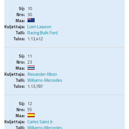
10
30
Liam Lawson
Racing Bulls Ford
1.13,412
11
23
Alexander Albon
Williams-Mercedes
1.13,787
12
55
Carlos Sainz Jr.
Williams-Mercedes