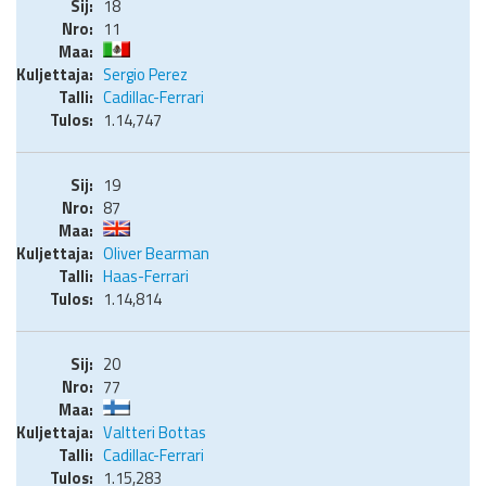
18
11
Sergio Perez
Cadillac-Ferrari
1.14,747
19
87
Oliver Bearman
Haas-Ferrari
1.14,814
20
77
Valtteri Bottas
Cadillac-Ferrari
1.15,283