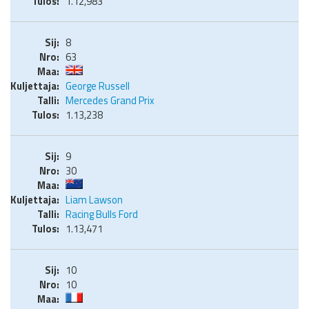
1.12,983
8
63
George Russell
Mercedes Grand Prix
1.13,238
9
30
Liam Lawson
Racing Bulls Ford
1.13,471
10
10