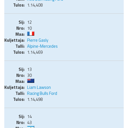
1.14,408
12
10
Pierre Gasly
Alpine-Mercedes
1.14,469
13
30
Liam Lawson
Racing Bulls Ford
1.14,498
14
43