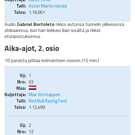
Aston Martin Honda
1.16,061
Audin
Gabriel Bortoleto
rikkoi autonsa tunnelin jälkeisessä
shikaanissa, kun hän leikkasi liian sisältä ja rikkoi
eturipustuksensa.
Aika-ajot, 2. osio
10 parasta jatkaa kolmanteen osioon (15 min.)
1
03
Max Verstappen
Red Bull Racing Ford
1.12,499
2
12