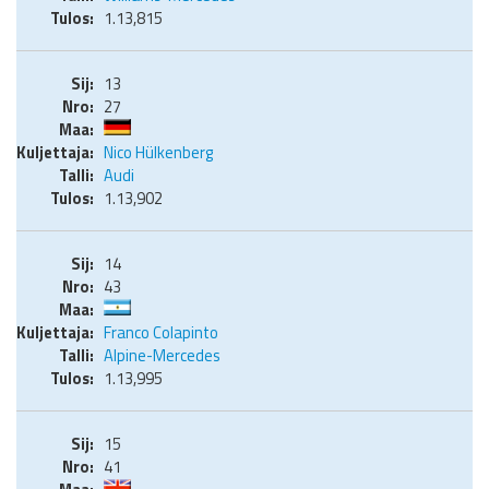
1.13,815
13
27
Nico Hülkenberg
Audi
1.13,902
14
43
Franco Colapinto
Alpine-Mercedes
1.13,995
15
41