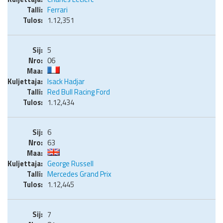
Ferrari
1.12,351
5
06
Isack Hadjar
Red Bull Racing Ford
1.12,434
6
63
George Russell
Mercedes Grand Prix
1.12,445
7