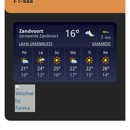
F1-sää