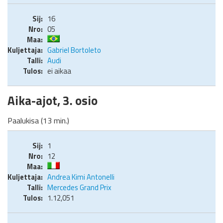
16
05
Gabriel Bortoleto
Audi
ei aikaa
Aika-ajot, 3. osio
Paalukisa (13 min.)
1
12
Andrea Kimi Antonelli
Mercedes Grand Prix
1.12,051