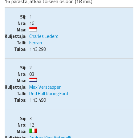
16 parasta jatkaa toiseen osioon (18 min.)
1
16
Charles Leclerc
Ferrari
1.13,293
2
03
Max Verstappen
Red Bull Racing Ford
1.13,490
3
12
Andrea Kimi Antonelli