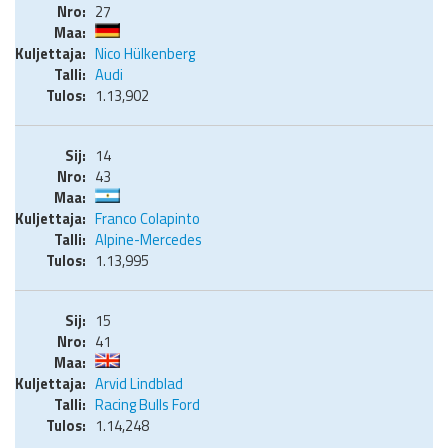
27
Nico Hülkenberg
Audi
1.13,902
14
43
Franco Colapinto
Alpine-Mercedes
1.13,995
15
41
Arvid Lindblad
Racing Bulls Ford
1.14,248