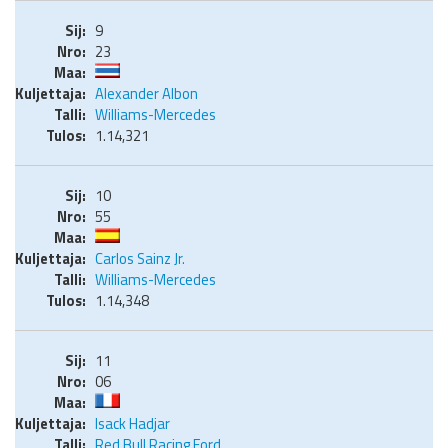
9
23
Alexander Albon
Williams-Mercedes
1.14,321
10
55
Carlos Sainz Jr.
Williams-Mercedes
1.14,348
11
06
Isack Hadjar
Red Bull Racing Ford