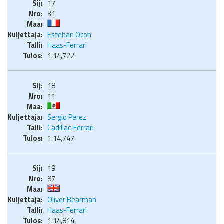
17
31
Esteban Ocon
Haas-Ferrari
1.14,722
18
11
Sergio Perez
Cadillac-Ferrari
1.14,747
19
87
Oliver Bearman
Haas-Ferrari
1.14,814