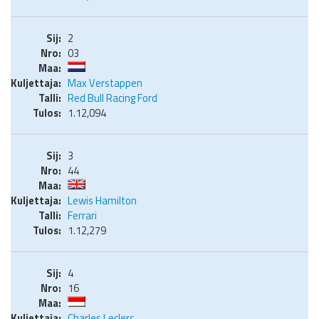
2
03
Max Verstappen
Red Bull Racing Ford
1.12,094
3
44
Lewis Hamilton
Ferrari
1.12,279
4
16
Charles Leclerc