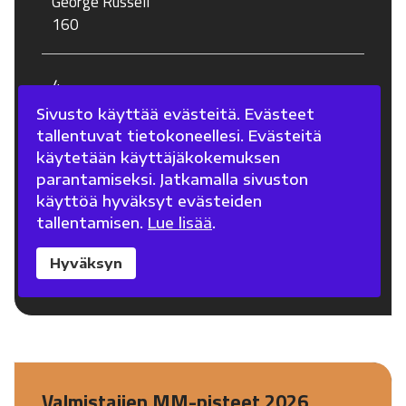
George Russell
160
4
Charles Leclerc
Sivusto käyttää evästeitä. Evästeet
138
tallentuvat tietokoneellesi. Evästeitä
käytetään käyttäjäkokemuksen
parantamiseksi. Jatkamalla sivuston
5
käyttöä hyväksyt evästeiden
Lando Norris
tallentamisen.
Lue lisää
.
128
Hyväksyn
Näytä koko taulukko
Valmistajien MM-pisteet 2026