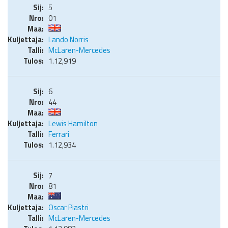
5
01
Lando Norris
McLaren-Mercedes
1.12,919
6
44
Lewis Hamilton
Ferrari
1.12,934
7
81
Oscar Piastri
McLaren-Mercedes