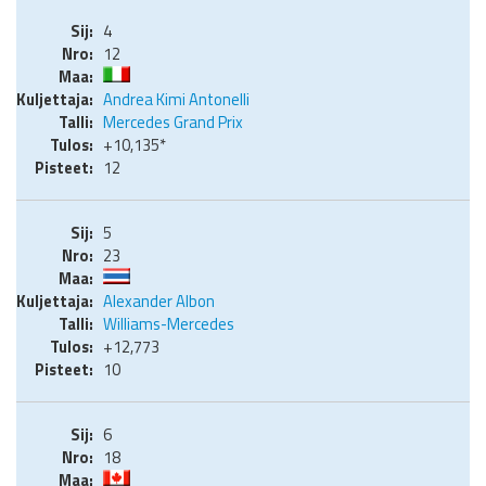
4
12
Andrea Kimi Antonelli
Mercedes Grand Prix
+10,135*
12
5
23
Alexander Albon
Williams-Mercedes
+12,773
10
6
18