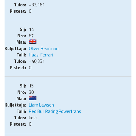
+33,161
0
14
87
Oliver Bearman
Haas-Ferrari
+40,351
0
15
30
Liam Lawson
Red Bull Racing Powertrans
kesk.
0