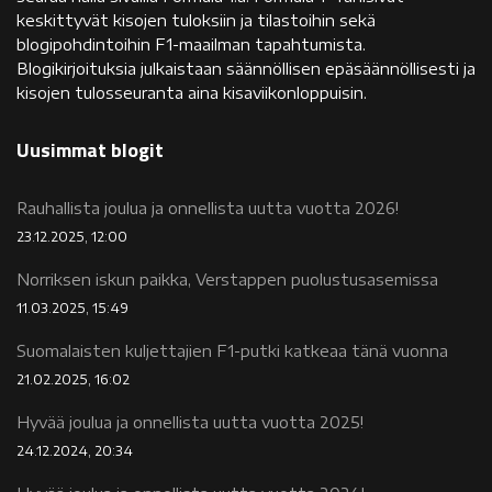
keskittyvät kisojen tuloksiin ja tilastoihin sekä
blogipohdintoihin F1-maailman tapahtumista.
Blogikirjoituksia julkaistaan säännöllisen epäsäännöllisesti ja
kisojen tulosseuranta aina kisaviikonloppuisin.
Uusimmat blogit
Rauhallista joulua ja onnellista uutta vuotta 2026!
23.12.2025, 12:00
Norriksen iskun paikka, Verstappen puolustusasemissa
11.03.2025, 15:49
Suomalaisten kuljettajien F1-putki katkeaa tänä vuonna
21.02.2025, 16:02
Hyvää joulua ja onnellista uutta vuotta 2025!
24.12.2024, 20:34