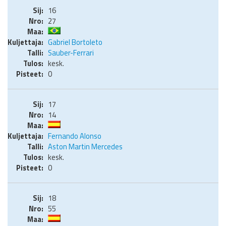
16
27
Gabriel Bortoleto
Sauber-Ferrari
kesk.
0
17
14
Fernando Alonso
Aston Martin Mercedes
kesk.
0
18
55