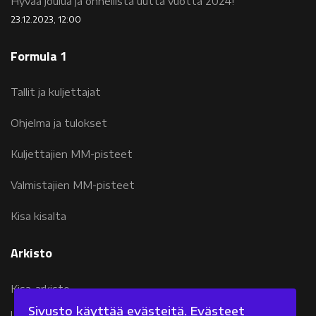
Hyvää joulua ja onnellista uutta vuotta 2024!
23.12.2023, 12:00
Formula 1
Tallit ja kuljettajat
Ohjelma ja tulokset
Kuljettajien MM-pisteet
Valmistajien MM-pisteet
Kisa kisalta
Arkisto
Kisa-arkisto
Sivusto käyttää evästeitä. Evästeet
Uutisarkisto 2007-2011