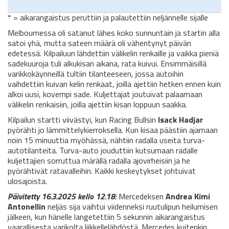
* = aikarangaistus peruttiin ja palautettiin neljännelle sijalle
Melbournessa oli satanut lähes koko sunnuntain ja startin alla
satoi yhä, mutta sateen määrä oli vähentynyt päivän
edetessä. Kilpailuun lähdettiin välikelin renkaille ja vaikka pieniä
sadekuuroja tuli alkukisan aikana, rata kuivui. Ensimmäisillä
varikkokäynneillä tultiin tilanteeseen, jossa autoihin
vaihdettiin kuivan kelin renkaat, joilla ajettiin hetken ennen kuin
alkoi uusi, kovempi sade. Kuljettajat joutuivat palaamaan
välikelin renkaisiin, joilla ajettiin kisan loppuun saakka.
Kilpailun startti viivästyi, kun Racing Bullsin
Isack Hadjar
pyörähti jo lämmittelykierroksella. Kun kisaa päästiin ajamaan
noin 15 minuuttia myöhässä, nähtiin radalla useita turva-
autotilanteita. Turva-auto jouduttiin kutsumaan radalle
kuljettajien sorruttua märällä radalla ajovirheisiin ja he
pyörähtivät ratavalleihin. Kaikki keskeytykset johtuivat
ulosajoista.
Päivitetty 16.3.2025 kello 12.18:
Mercedeksen
Andrea Kimi
Antonellin
neljäs sija vaihtui viidenneksi ruutulipun heilumisen
jälkeen, kun hänelle langetettiin 5 sekunnin aikarangaistus
vaarallisesta varikolta liikkellelähdöstä. Mercedes kuitenkin