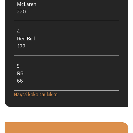
McLaren
220
4
Red Bull
177
5
RB
66
Näytä koko taulukko