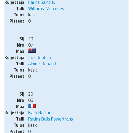
Carlos Sainz Jr.
Williams-Mercedes
kesk.
0
19
07
Jack Doohan
Alpine-Renault
kesk.
0
20
06
Isack Hadjar
Racing Bulls Powertrans
kesk.
0