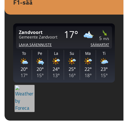
F1-sää