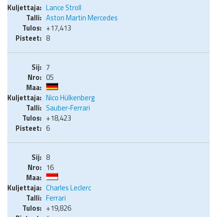
Lance Stroll
Aston Martin Mercedes
+17,413
8
7
05
Nico Hülkenberg
Sauber-Ferrari
+18,423
6
8
16
Charles Leclerc
Ferrari
+19,826