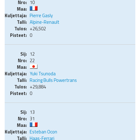
10
Pierre Gasly
Alpine-Renault
+26,502
0
12
22
Yuki Tsunoda
Racing Bulls Powertrans
+29,884
0
13
31
Esteban Ocon
Haas-Ferrari