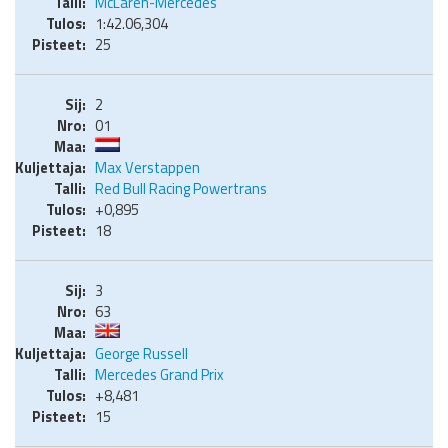
McLaren-Mercedes
1:42.06,304
25
2
01
Max Verstappen
Red Bull Racing Powertrans
+0,895
18
3
63
George Russell
Mercedes Grand Prix
+8,481
15