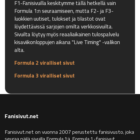
F1-Fanisivuilla keskitymme tällä hetkellä vain
Formula 1:n seuraamiseen, mutta F2- ja F3-
luokkien uutiset, tulokset ja tilastot ovat
löydettävissä sarjojen omilta verkkosivuilta.
Sivuilta löytyy myös reaaliaikainen tulospalvelu
kisaviikonloppujen aikana "Live Timing" -valikon
alta.
Formula 2 viralliset sivut
Formula 3 viralliset sivut
Fanisivut.net
Fanisivut.net on vuonna 2007 perustettu fanisivusto, joka
seuraa näilä sivuilla Formula 1:ä. Formula 1 -fanisivut