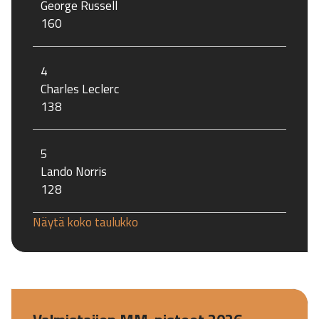
George Russell
160
4
Charles Leclerc
138
5
Lando Norris
128
Näytä koko taulukko