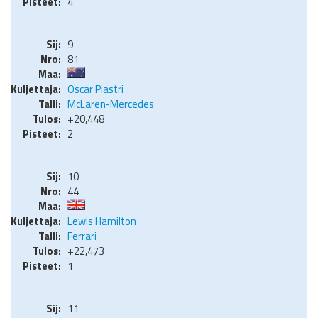
4
9
81
Oscar Piastri
McLaren-Mercedes
+20,448
2
10
44
Lewis Hamilton
Ferrari
+22,473
1
11