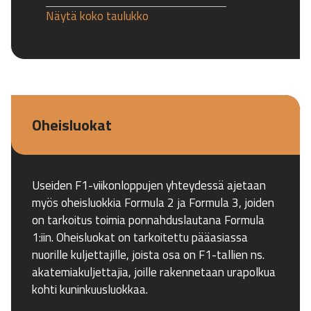
Näytä koko taulukko
Oheisluokat
Useiden F1-viikonloppujen yhteydessä ajetaan
myös oheisluokkia Formula 2 ja Formula 3, joiden
on tarkoitus toimia ponnahduslautana Formula
1:iin. Oheisluokat on tarkoitettu pääasiassa
nuorille kuljettajille, joista osa on F1-tallien ns.
akatemiakuljettajia, joille rakennetaan urapolkua
kohti kuninkuusluokkaa.