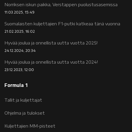
Norriksen iskun paikka, Verstappen puolustusasemissa
11.03.2025, 15:49
Suomalaisten kuljettajien F1-putki katkeaa tänä vuonna
21.02.2025, 16:02
Hyvää joulua ja onnellista uutta vuotta 2025!
24.12.2024, 20:34
Hyvää joulua ja onnellista uutta vuotta 2024!
23.12.2023, 12:00
Formula 1
Tallit ja kuljettajat
Ohjelma ja tulokset
Kuljettajien MM-pisteet