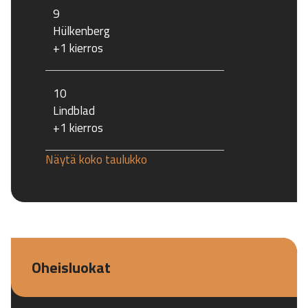
9
Hülkenberg
+1 kierros
10
Lindblad
+1 kierros
Näytä koko taulukko
Oheisluokat