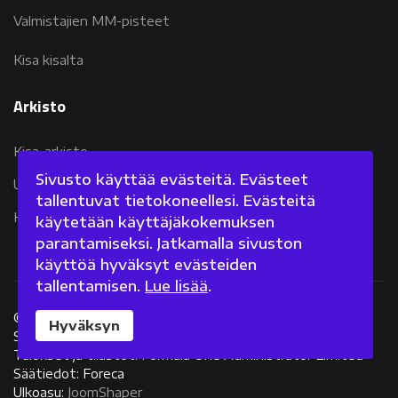
Valmistajien MM-pisteet
Kisa kisalta
Arkisto
Kisa-arkisto
Sivusto käyttää evästeitä. Evästeet
Uutisarkisto 2007-2011
tallentuvat tietokoneellesi. Evästeitä
Kolumniarkisto 2007-2011
käytetään käyttäjäkokemuksen
parantamiseksi. Jatkamalla sivuston
käyttöä hyväksyt evästeiden
tallentamisen.
Lue lisää
.
©
2026 Fanisivut.net
Hyväksyn
Sisältötuotanto: Jarkko Nieminen
Tulokset ja tilastot: Formula One Administrator Limited
Säätiedot: Foreca
Ulkoasu:
JoomShaper