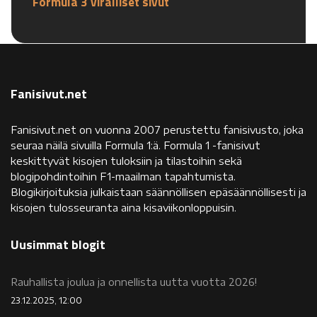
Formula 3 viralliset sivut
Fanisivut.net
Fanisivut.net on vuonna 2007 perustettu fanisivusto, joka
seuraa näilä sivuilla Formula 1:ä. Formula 1 -fanisivut
keskittyvät kisojen tuloksiin ja tilastoihin sekä
blogipohdintoihin F1-maailman tapahtumista.
Blogikirjoituksia julkaistaan säännöllisen epäsäännöllisesti ja
kisojen tulosseuranta aina kisaviikonloppuisin.
Uusimmat blogit
Rauhallista joulua ja onnellista uutta vuotta 2026!
23.12.2025, 12:00