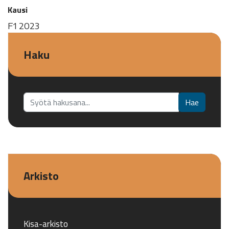
Kausi
F1 2023
Haku
Etsi...
Hae
Arkisto
Kisa-arkisto