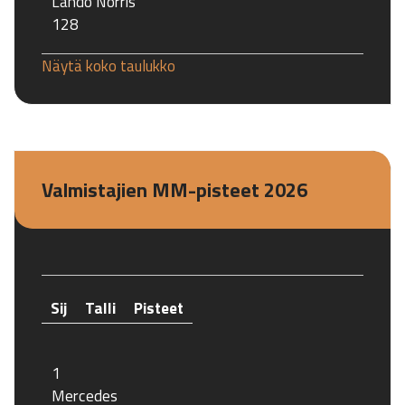
Lando Norris
128
Näytä koko taulukko
Valmistajien MM-pisteet 2026
Sij
Talli
Pisteet
1
Mercedes