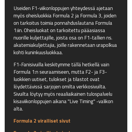
Useiden F1-viikonloppujen yhteydessä ajetaan
myös oheisluokkia Formula 2 ja Formula 3, joiden
on tarkoitus toimia ponnahduslautana Formula
1:iin. Oheisluokat on tarkoitettu pääasiassa
nuorille kuljettajille, joista osa on F1-tallien ns.
akatemiakuljettajia, joille rakennetaan urapolkua
kohti kuninkuusluokkaa.
F1-Fanisivuilla keskitymme tällä hetkellä vain
Formula 1:n seuraamiseen, mutta F2- ja F3-
luokkien uutiset, tulokset ja tilastot ovat
löydettävissä sarjojen omilta verkkosivuilta.
Sivuilta löytyy myös reaaliaikainen tulospalvelu
kisaviikonloppujen aikana "Live Timing" -valikon
alta.
Formula 2 viralliset sivut