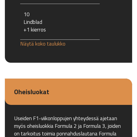
10
Lindblad
+1 kierros
Näytä koko taulukko
Oheisluokat
Useiden F1-viikonloppujen yhteydessä ajetaan
myös oheisluokkia Formula 2 ja Formula 3, joiden
on tarkoitus toimia ponnahduslautana Formula