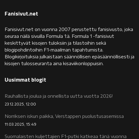
Fanisivut.net
Fanisivut.net on vuonna 2007 perustettu fanisivusto, joka
seuraa näilä sivuilla Formula 1:ä. Formula 1 -fanisivut
keskittyvät kisojen tuloksiin ja tilastoihin sekä
blogipohdintoihin F1-maailman tapahtumista.
Blogikirjoituksia julkaistaan säännöllisen epäsäännöllisesti ja
kisojen tulosseuranta aina kisaviikonloppuisin.
Uusimmat blogit
Rauhallista joulua ja onnellista uutta vuotta 2026!
23.12.2025, 12:00
Norriksen iskun paikka, Verstappen puolustusasemissa
11.03.2025, 15:49
Suomalaisten kuljettajien F1-putki katkeaa tänä vuonna