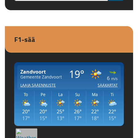
F1-sää