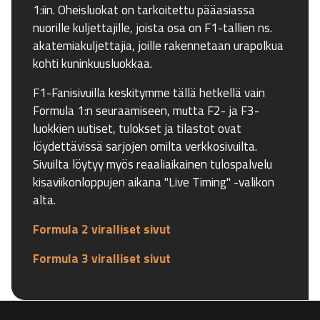
1:iin. Oheisluokat on tarkoitettu pääasiassa
nuorille kuljettajille, joista osa on F1-tallien ns.
akatemiakuljettajia, joille rakennetaan urapolkua
kohti kuninkuusluokkaa.
F1-Fanisivuilla keskitymme tällä hetkellä vain
Formula 1:n seuraamiseen, mutta F2- ja F3-
luokkien uutiset, tulokset ja tilastot ovat
löydettävissä sarjojen omilta verkkosivuilta.
Sivuilta löytyy myös reaaliaikainen tulospalvelu
kisaviikonloppujen aikana "Live Timing" -valikon
alta.
Formula 2 viralliset sivut
Formula 3 viralliset sivut