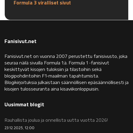
Formula 3 viralliset sivut
Fanisivut.net
Fanisivut.net on vuonna 2007 perustettu fanisivusto, joka
seuraa näilä sivuilla Formula 1:ä. Formula 1 -fanisivut
keskittyvät kisojen tuloksiin ja tilastoihin sekä
blogipohdintoihin F1-maailman tapahtumista.
Blogikirjoituksia julkaistaan säännöllisen epäsäännöllisesti ja
kisojen tulosseuranta aina kisaviikonloppuisin.
Uusimmat blogit
Rauhallista joulua ja onnellista uutta vuotta 2026!
23.12.2025, 12:00