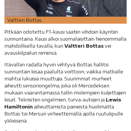
Valtteri Bottas.
Pitkään odotettu F1-kausi saatiin vihdoin käyntiin
sunnuntaina. Kausi alkoi suomalaisittain hienoimmalla
mahdollisella tavalla, kun
Valtteri Bottas
vei
avauskilpailun nimiinsä.
Itävallan radalla hyvin viihtyvä Bottas hallitsi
sunnuntain kisaa paalulta voittoon, vaikka matkalle
mahtui lukuisia muuttujia. Suurimmat murheet
aiheutti sensoriongelma, joka oli Mercedeksen
mukaan vaarantamassa tallin molempien kuljettajien
kisat. Teknisten ongelmien, turva-autojen ja
Lewis
Hamiltonin
aiheuttamista paineista huolimatta
Bottas toi Mersun virheettömällä ajolla ruutulipulle
ykkösenä.