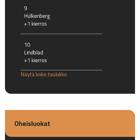
9
Hülkenberg
+1 kierros
10
Lindblad
+1 kierros
Näytä koko taulukko
Oheisluokat