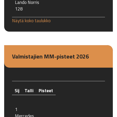
Lando Norris
128
Näytä koko taulukko
Valmistajien MM-pisteet 2026
Sij
Talli
Pisteet
1
Mercedes