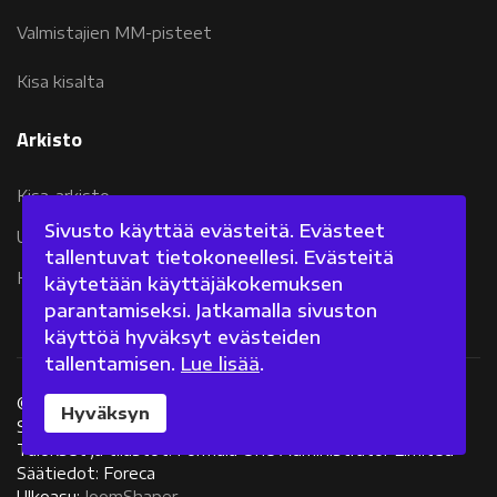
Valmistajien MM-pisteet
Kisa kisalta
Arkisto
Kisa-arkisto
Sivusto käyttää evästeitä. Evästeet
Uutisarkisto 2007-2011
tallentuvat tietokoneellesi. Evästeitä
Kolumniarkisto 2007-2011
käytetään käyttäjäkokemuksen
parantamiseksi. Jatkamalla sivuston
käyttöä hyväksyt evästeiden
tallentamisen.
Lue lisää
.
©
2026 Fanisivut.net
Hyväksyn
Sisältötuotanto: Jarkko Nieminen
Tulokset ja tilastot: Formula One Administrator Limited
Säätiedot: Foreca
Ulkoasu:
JoomShaper