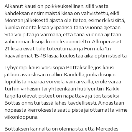
Alkanut kausi on poikkeuksellinen, sillä vasta
kahdeksan ensimmäistä kisaa on vahvistettu, eikä
Monzan jälkeisestä ajasta ole tietoa, esimerkiksi siitä,
kuinka monta kisaa ylipäänsä tänä vuonna ajetaan.
Sitä voi pitää jo varmana, että tänä vuonna ajetaan
vähemmän kisoja kuin oli suunniteltu. Alkuperäiset
21 kisaa eivät tule toteutumaan ja Formula 1:n
kaavailemat 15-18 kisaa kuulostaa aika optimistiselta.
Lyhyempi kausi voisi sopia Bottakselle, jos kausi
jatkuu avauskisan malliin. Kaudella, jonka kisojen
lopullista määrää voi vielä vain arvailla, ei ole varaa
turhiin virheisiin tai yhteenkään hutilyöntiin. Kaikki
tarjolla olevat pisteet on napattava ja toistaiseksi
Bottas onnistui tässä lähes täydellisesti. Ainoastaan
nopeasta kierroksesta saatu piste jäi ottamatta viime
viikonloppuna.
Bottaksen kannalta on olennaista, että Mercedes