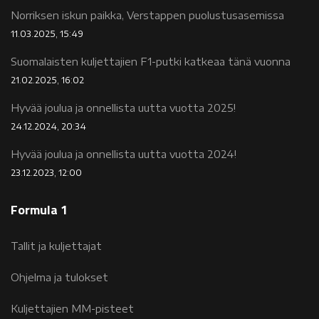
Norriksen iskun paikka, Verstappen puolustusasemissa
11.03.2025, 15:49
Suomalaisten kuljettajien F1-putki katkeaa tänä vuonna
21.02.2025, 16:02
Hyvää joulua ja onnellista uutta vuotta 2025!
24.12.2024, 20:34
Hyvää joulua ja onnellista uutta vuotta 2024!
23.12.2023, 12:00
Formula 1
Tallit ja kuljettajat
Ohjelma ja tulokset
Kuljettajien MM-pisteet