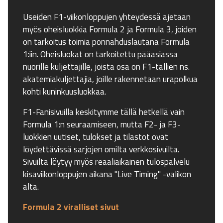
Useiden F1-viikonloppujen yhteydessä ajetaan
myös oheisluokkia Formula 2 ja Formula 3, joiden
on tarkoitus toimia ponnahduslautana Formula
1:iin. Oheisluokat on tarkoitettu pääasiassa
nuorille kuljettajille, joista osa on F1-tallien ns.
akatemiakuljettajia, joille rakennetaan urapolkua
kohti kuninkuusluokkaa.
F1-Fanisivuilla keskitymme tällä hetkellä vain
Formula 1:n seuraamiseen, mutta F2- ja F3-
luokkien uutiset, tulokset ja tilastot ovat
löydettävissä sarjojen omilta verkkosivuilta.
Sivuilta löytyy myös reaaliaikainen tulospalvelu
kisaviikonloppujen aikana "Live Timing" -valikon
alta.
Formula 2 viralliset sivut