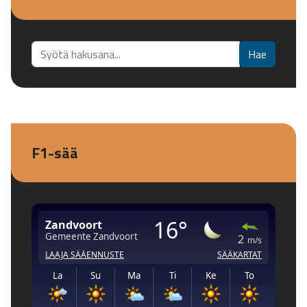
Etsi...
Hae
F1-sää