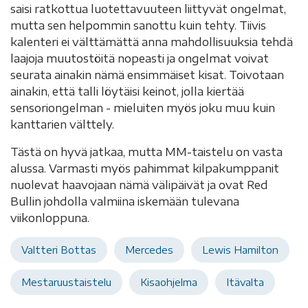
saisi ratkottua luotettavuuteen liittyvät ongelmat,
mutta sen helpommin sanottu kuin tehty. Tiivis
kalenteri ei välttämättä anna mahdollisuuksia tehdä
laajoja muutostöitä nopeasti ja ongelmat voivat
seurata ainakin nämä ensimmäiset kisat. Toivotaan
ainakin, että talli löytäisi keinot, jolla kiertää
sensoriongelman - mieluiten myös joku muu kuin
kanttarien välttely.
Tästä on hyvä jatkaa, mutta MM-taistelu on vasta
alussa. Varmasti myös pahimmat kilpakumppanit
nuolevat haavojaan nämä välipäivät ja ovat Red
Bullin johdolla valmiina iskemään tulevana
viikonloppuna.
Valtteri Bottas
Mercedes
Lewis Hamilton
Mestaruustaistelu
Kisaohjelma
Itävalta