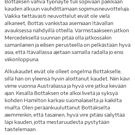
Bottaksen vahva työnäyte tuli sopivaan paikkaan
kauden alkuun vauhdittamaan sopimusneuvotteluja.
Vaikka tiettävästi neuvottelut eivät ole vielä
alkaneet, Bottas vankistaa asemiaan Itävallan
avauksessa nähdyillä otteilla. Varmistaakseen jatkon
Mercedeksellä suunnan pitää olla jatkossakin
samanlainen ja eilisen perusteella on pelkästään hyvä
asia, että Itävallassa ajetaan samalla radalla jo ensi
viikonloppuna.
Alkukaudet eivät ole olleet ongelma Bottakselle,
sillä hän on yleensä hyvin aloittanut kaudet. Niin kävi
viime vuonna Australiassa ja hyvä vire jatkui kevään
ajan. Kesällä Bottaksen ote alkoi livetä ja syksyä
kohden Hamilton karkasi suomalaiselta ja kaikilta
muilta. Olen peräänkuuluttanut Bottakselta
aiemminkin, että tasainen, hyvä vire pitäisi säilyttää
läpi kauden, jotta mestaruudesta pystytään
taistelemaan.