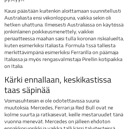
Kausi päästään kuitenkin aloittamaan suunnitellusti
Australiasta ensi viikonloppuna, vaikka sekin oli
hetken uhattuna. Ilmeisesti Australiassa on käytössä
jonkinlainen poikkeusmenettely, vaikkei
periaatteessa maahan saisi tulla koronan riskialueilta,
kuten esimerkiksi Italiasta. Formula 1:ssä talleista
merkittävimpänä esimerkiksi Ferrarilla on päämaja
Italiassa ja myös rengasvalmistaja Pirellin kotipaikka
on Italia.
Kärki ennallaan, keskikastissa
taas säpinää
Voimasuhteisiin ei ole odotettavissa suuria
muutoksia. Mercedes, Ferrari ja Red Bull ovat ne
kolme suurta ja ratkaisevat, keille mestaruudet tänä
vuonna menevät. Mercedes on jälleen ehdoton
ennakkosuosikki ja vaikka talli kärsi talvitesteissä