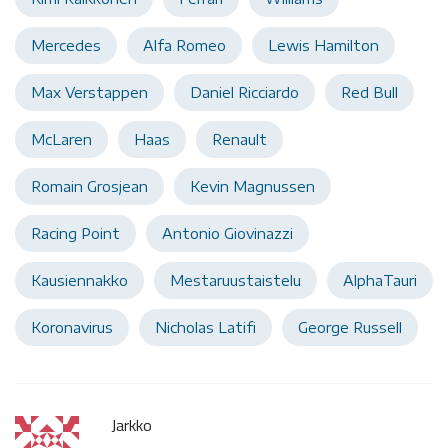
Mercedes
Alfa Romeo
Lewis Hamilton
Max Verstappen
Daniel Ricciardo
Red Bull
McLaren
Haas
Renault
Romain Grosjean
Kevin Magnussen
Racing Point
Antonio Giovinazzi
Kausiennakko
Mestaruustaistelu
AlphaTauri
Koronavirus
Nicholas Latifi
George Russell
Jarkko