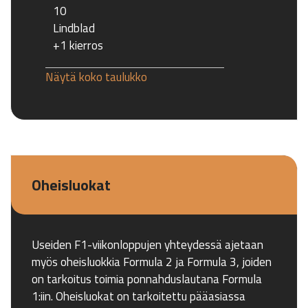
10
Lindblad
+1 kierros
Näytä koko taulukko
Oheisluokat
Useiden F1-viikonloppujen yhteydessä ajetaan
myös oheisluokkia Formula 2 ja Formula 3, joiden
on tarkoitus toimia ponnahduslautana Formula
1:iin. Oheisluokat on tarkoitettu pääasiassa