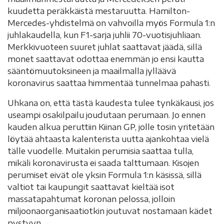
kuudetta peräkkäistä mestaruutta. Hamilton-
Mercedes-yhdistelmä on vahvoilla myös Formula 1:n
juhlakaudella, kun F1-sarja juhlii 70-vuotisjuhliaan.
Merkkivuoteen suuret juhlat saattavat jäädä, sillä
monet saattavat odottaa enemmän jo ensi kautta
sääntömuutoksineen ja maailmalla jylläävä
koronavirus saattaa himmentää tunnelmaa pahasti.
Uhkana on, että tästä kaudesta tulee tynkäkausi, jos
useampi osakilpailu joudutaan perumaan. Jo ennen
kauden alkua peruttiin Kiinan GP, jolle tosin yritetään
löytää ahtaasta kalenterista uutta ajankohtaa vielä
tälle vuodelle. Muitakin perumisia saattaa tulla,
mikäli koronavirusta ei saada talttumaan. Kisojen
perumiset eivät ole yksin Formula 1:n käsissä, sillä
valtiot tai kaupungit saattavat kieltää isot
massatapahtumat koronan pelossa, jolloin
miljoonaorganisaatiotkin joutuvat nostamaan kädet
pystyyn.