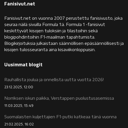
Fanisivut.net
Fanisivut.net on vuonna 2007 perustettu fanisivusto, joka
seuraa näilä sivuilla Formula 1:ä. Formula 1 -fanisivut
keskittyvät kisojen tuloksiin ja tilastoihin sekä
blogipohdintoihin F1-maailman tapahtumista.
Blogikirjoituksia julkaistaan säännöllisen epäsäännöllisesti ja
kisojen tulosseuranta aina kisaviikonloppuisin.
Uusimmat blogit
Rauhallista joulua ja onnellista uutta vuotta 2026!
23.12.2025, 12:00
Norriksen iskun paikka, Verstappen puolustusasemissa
11.03.2025, 15:49
Suomalaisten kuljettajien F1-putki katkeaa tänä vuonna
21.02.2025, 16:02