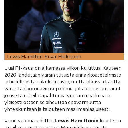
Lewis Hamilton. Kuva: Flickr.com.
Uusi F1-kausi on alkamassa viikon kuluttua. Kauteen
2020 lähdetään varsin tutuista ennakkoasetelmista
urheilullisesta näkökulmasta, mutta alkavaa kautta
varjostaa koronavirusepidemia, joka on peruuttanut
jo useita urheilutapahtumia ympäri maailmaa ja
yleisesti ottaen se aiheuttaa epävarmuutta
yhteiskuntaan ja talouteen maailmanlaajuisesti.
Viime vuonna juhlittiin
Lewis Hamiltonin
kuudetta
maailmanmestaruutta ja Mercedeksen peräti