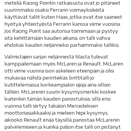
meteliä Racing Pointin ratkaisusta ovat jo pitäneet
suurimmaksi osaksi Ferrarin voimayksiköitä
käyttävät tallit kuten Haas, jotka ovat itse saaneet
hyötyä yhteistyöstä Ferrarin kanssa viime vuosina.
Jos Racing Point saa autonsa toimimaan ja pystyy
sitä kehittämään kauden aikana, on talli vahva
ehdokas kauden neljänneksi parhaimmaksi talliksi.
Valmistajien sarjan neljännestä tilasta tulevat
kamppailemaan myös McLaren ja Renault. McLaren
otti viime vuonna ison askeleen eteenpäin ja olisi
mukavaa nähdä perinteikäs brittitalli jo
kutittelemassa korkeampiakin sijoja aina silloin
tällöin. McLarenin suurin kysymysmerkki koskee
kuitenkin tämän kauden panostuksia, sillä ensi
vuonna talli siirtyy takaisin Mercedeksen
moottoriasiakkaaksi ja mieleen hiipii kysymys,
aikooko Renault enää täysillä panostaa McLarenin
palvelemiseen ja kuinka paljon itse talli on pistänyt