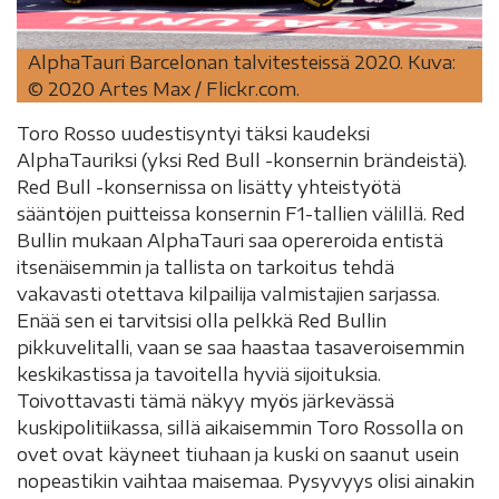
AlphaTauri Barcelonan talvitesteissä 2020. Kuva:
© 2020 Artes Max / Flickr.com.
Toro Rosso uudestisyntyi täksi kaudeksi
AlphaTauriksi (yksi Red Bull -konsernin brändeistä).
Red Bull -konsernissa on lisätty yhteistyötä
sääntöjen puitteissa konsernin F1-tallien välillä. Red
Bullin mukaan AlphaTauri saa opereroida entistä
itsenäisemmin ja tallista on tarkoitus tehdä
vakavasti otettava kilpailija valmistajien sarjassa.
Enää sen ei tarvitsisi olla pelkkä Red Bullin
pikkuvelitalli, vaan se saa haastaa tasaveroisemmin
keskikastissa ja tavoitella hyviä sijoituksia.
Toivottavasti tämä näkyy myös järkevässä
kuskipolitiikassa, sillä aikaisemmin Toro Rossolla on
ovet ovat käyneet tiuhaan ja kuski on saanut usein
nopeastikin vaihtaa maisemaa. Pysyvyys olisi ainakin