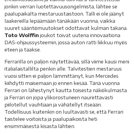
jonkin verran luotettavuusongelmista, lähtee se
paalupaikalta mestaruustaistoon. Talli ei ole jäänyt
laakereilla lepäämään tänäkään vuonna, vaikka
suuret sääntömuutokset odottavat kulman takana.
Toto Wolffin
joukot toivat uutena innovaationa
DAS-ohjaussysteemin, jossa auton ratti liikkuu myös
eteen ja taakse.
Ferrarilla on paljon näytettävää, sillä viime kausi meni
italialaistallilta penkin alle. Talvitestien mestaruus
vuosi sitten ei paljon lämmittänyt, kun Mercedes
kiihdytti maisemaan jo ennen kesää. Tänä vuonna
Ferrari on lähestynyt kautta toisesta näkökulmasta
ja Ferrari on jopa ylikorostuneen naurettavasti
piilotellut vauhtiaan ja vähätellyt itseään.
Todellisuus kuitenkin on luultavasti se, että Ferrari
taistelee voitoista ja paalupaikoista heti
ensimmäisestä kisasta lähtien.