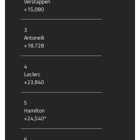
Verstappen
+15,080
3
Antonelli
+18,728
4
Leclerc
+23,840
5
Hamilton
+24,540*
6