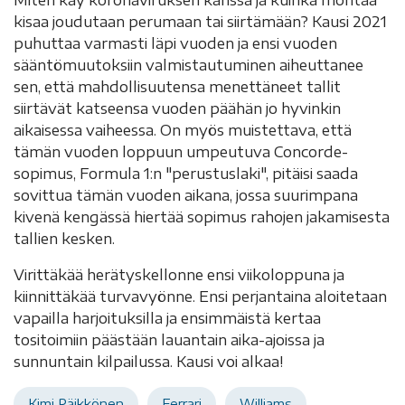
Miten käy koronaviruksen kanssa ja kuinka montaa
kisaa joudutaan perumaan tai siirtämään? Kausi 2021
puhuttaa varmasti läpi vuoden ja ensi vuoden
sääntömuutoksiin valmistautuminen aiheuttanee
sen, että mahdollisuutensa menettäneet tallit
siirtävät katseensa vuoden päähän jo hyvinkin
aikaisessa vaiheessa. On myös muistettava, että
tämän vuoden loppuun umpeutuva Concorde-
sopimus, Formula 1:n "perustuslaki", pitäisi saada
sovittua tämän vuoden aikana, jossa suurimpana
kivenä kengässä hiertää sopimus rahojen jakamisesta
tallien kesken.
Virittäkää herätyskellonne ensi viikoloppuna ja
kiinnittäkää turvavyönne. Ensi perjantaina aloitetaan
vapailla harjoituksilla ja ensimmäistä kertaa
tositoimiin päästään lauantain aika-ajoissa ja
sunnuntain kilpailussa. Kausi voi alkaa!
Kimi Räikkönen
Ferrari
Williams