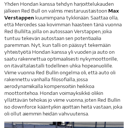
Yhden Hondan kanssa tehdyn harjoittelukauden
jälkeen Red Bull on valmis mestaruustaistoon
Max
Verstappen
kuumimpana tykkinään. Saattaa olla,
että Mercedes saa kovimman haasteen tänä vuonna
Red Bullilta, jolla on autossaan Verstappen, joka
tuntuu tekevän autostaan sen potentiaalia
paremman. Nyt, kun talli on päässyt tekemään
yhteistyötä Hondan kanssa yli vuoden ja auto on
saatu rakennettua optimaalisesti nykymoottorille,
on itävaltalaistalli todellinen uhka hopeanuolille.
Viime vuonna Red Bullin ongelma oli, että auto oli
rakennettu vanhalla filosofialla, jossa
aerodynamiikalla kompensoitiin heikkoa
moottoritehoa. Hondan voimayksikkö olikin
yllättävän tehokas jo viime vuonna, joten Red Bullin
iso downforce kääntyikin ajoittain heitä vastaan, joka
oli ollut aiemmin heidän vahvuutensa.