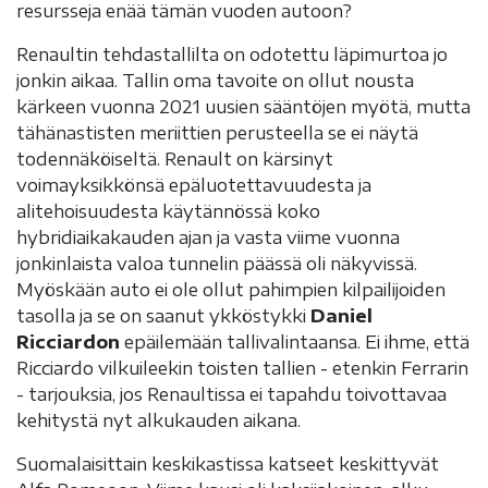
resursseja enää tämän vuoden autoon?
Renaultin tehdastallilta on odotettu läpimurtoa jo
jonkin aikaa. Tallin oma tavoite on ollut nousta
kärkeen vuonna 2021 uusien sääntöjen myötä, mutta
tähänastisten meriittien perusteella se ei näytä
todennäköiseltä. Renault on kärsinyt
voimayksikkönsä epäluotettavuudesta ja
alitehoisuudesta käytännössä koko
hybridiaikakauden ajan ja vasta viime vuonna
jonkinlaista valoa tunnelin päässä oli näkyvissä.
Myöskään auto ei ole ollut pahimpien kilpailijoiden
tasolla ja se on saanut ykköstykki
Daniel
Ricciardon
epäilemään tallivalintaansa. Ei ihme, että
Ricciardo vilkuileekin toisten tallien - etenkin Ferrarin
- tarjouksia, jos Renaultissa ei tapahdu toivottavaa
kehitystä nyt alkukauden aikana.
Suomalaisittain keskikastissa katseet keskittyvät