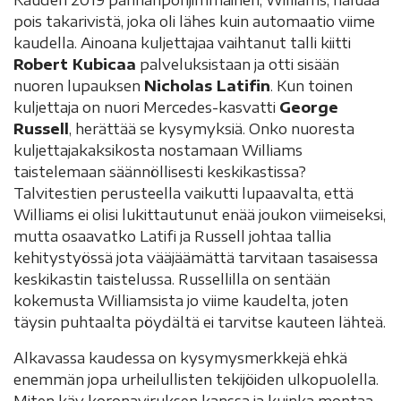
Kauden 2019 pahnanpohjimmainen, Williams, haluaa
pois takarivistä, joka oli lähes kuin automaatio viime
kaudella. Ainoana kuljettajaa vaihtanut talli kiitti
Robert Kubicaa
palveluksistaan ja otti sisään
nuoren lupauksen
Nicholas Latifin
. Kun toinen
kuljettaja on nuori Mercedes-kasvatti
George
Russell
, herättää se kysymyksiä. Onko nuoresta
kuljettajakaksikosta nostamaan Williams
taistelemaan säännöllisesti keskikastissa?
Talvitestien perusteella vaikutti lupaavalta, että
Williams ei olisi lukittautunut enää joukon viimeiseksi,
mutta osaavatko Latifi ja Russell johtaa tallia
kehitystyössä jota vääjäämättä tarvitaan tasaisessa
keskikastin taistelussa. Russellilla on sentään
kokemusta Williamsista jo viime kaudelta, joten
täysin puhtaalta pöydältä ei tarvitse kauteen lähteä.
Alkavassa kaudessa on kysymysmerkkejä ehkä
enemmän jopa urheilullisten tekijöiden ulkopuolella.