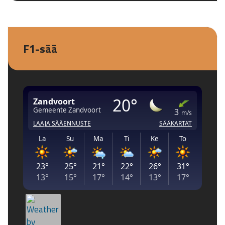
F1-sää