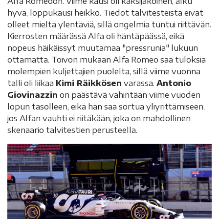
Alfa Romeoon. Viime kausi oli kaksijakoinen, alku
hyvä, loppukausi heikko. Tiedot talvitesteistä eivät
olleet mieltä ylentäviä, sillä ongelmia tuntui riittävän.
Kierrosten määrässä Alfa oli häntäpäässä, eikä
nopeus häikäissyt muutamaa "pressrunia" lukuun
ottamatta. Toivon mukaan Alfa Romeo saa tuloksia
molempien kuljettajien puolelta, sillä viime vuonna
talli oli liikaa
Kimi Räikkösen
varassa.
Antonio
Giovinazzin
on päästävä vähintään viime vuoden
lopun tasolleen, eikä hän saa sortua yliyrittämiseen,
jos Alfan vauhti ei riitäkään, joka on mahdollinen
skenaario talvitestien perusteella.