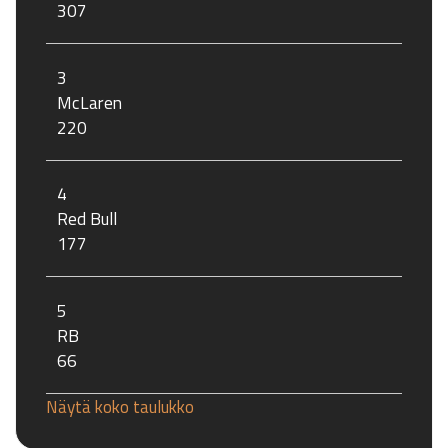
307
3
McLaren
220
4
Red Bull
177
5
RB
66
Näytä koko taulukko