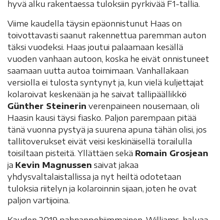
hyvä alku rakentaessa tuloksiin pyrkivää F1-tallia.
Viime kaudella täysin epäonnistunut Haas on
toivottavasti saanut rakennettua paremman auton
täksi vuodeksi. Haas joutui palaamaan kesällä
vuoden vanhaan autoon, koska he eivät onnistuneet
saamaan uutta autoa toimimaan. Vanhallakaan
versiolla ei tulosta syntynyt ja, kun vielä kuljettajat
kolaroivat keskenään ja he saivat tallipäällikkö
Günther Steinerin
verenpaineen nousemaan, oli
Haasin kausi täysi fiasko. Paljon parempaan pitää
tänä vuonna pystyä ja suurena apuna tähän olisi, jos
tallitoverukset eivät veisi keskinäisellä torailulla
toisiltaan pisteitä. Yllättäen sekä
Romain Grosjean
ja
Kevin Magnussen
saivat jakaa
yhdysvaltalaistallissa ja nyt heiltä odotetaan
tuloksia riitelyn ja kolaroinnin sijaan, joten he ovat
paljon vartijoina.