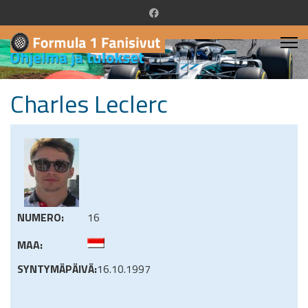
Charles Leclerc
NUMERO:
16
MAA:
SYNTYMÄPÄIVÄ:
16.10.1997