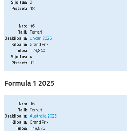
2
18
16
Ferrari
Unkari 2026
Grand Prix
+23,840
4
12
Formula 1 2025
16
Ferrari
Australia 2025
Grand Prix
+19,826