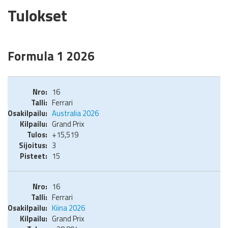
Tulokset
Formula 1 2026
16
Ferrari
Australia 2026
Grand Prix
+15,519
3
15
16
Ferrari
Kiina 2026
Grand Prix