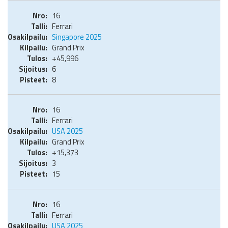
16
Ferrari
Singapore 2025
Grand Prix
+45,996
6
8
16
Ferrari
USA 2025
Grand Prix
+15,373
3
15
16
Ferrari
USA 2025