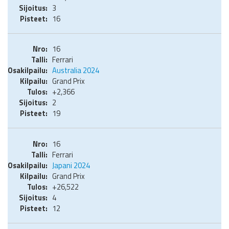
3
16
16
Ferrari
Australia 2024
Grand Prix
+2,366
2
19
16
Ferrari
Japani 2024
Grand Prix
+26,522
4
12