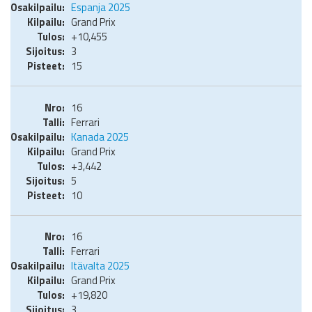
Espanja 2025
Grand Prix
+10,455
3
15
16
Ferrari
Kanada 2025
Grand Prix
+3,442
5
10
16
Ferrari
Itävalta 2025
Grand Prix
+19,820
3