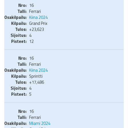
16
Ferrari
Kiina 2024
Grand Prix
+23,623
4
12
16
Ferrari
Kiina 2024
Sprintti
+17,486
4
5
16
Ferrari
Miami 2024