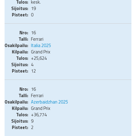
kesk.
19
0
16
Ferrari
Italia 2025
Grand Prix
+25,624
4
12
16
Ferrari
Azerbaidzhan 2025
Grand Prix
+36,774
9
2