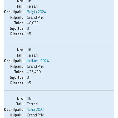
16
Ferrari
Belgia 2024
Grand Prix
+8,023
3
15
16
Ferrari
Hollanti 2024
Grand Prix
+25,439
3
15
16
Ferrari
Italia 2024
Grand Prix