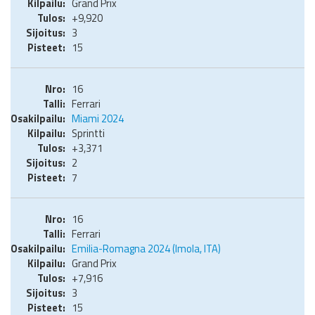
Grand Prix
+9,920
3
15
16
Ferrari
Miami 2024
Sprintti
+3,371
2
7
16
Ferrari
Emilia-Romagna 2024 (Imola, ITA)
Grand Prix
+7,916
3
15