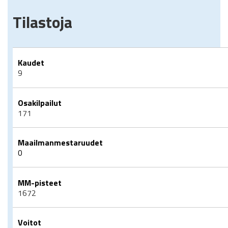
Tilastoja
Kaudet
9
Osakilpailut
171
Maailmanmestaruudet
0
MM-pisteet
1672
Voitot