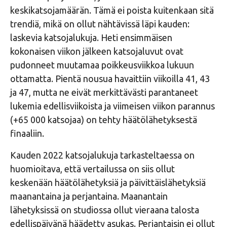
keskikatsojamäärän. Tämä ei poista kuitenkaan sitä
trendiä, mikä on ollut nähtävissä läpi kauden:
laskevia katsojalukuja. Heti ensimmäisen
kokonaisen viikon jälkeen katsojaluvut ovat
pudonneet muutamaa poikkeusviikkoa lukuun
ottamatta. Pientä nousua havaittiin viikoilla 41, 43
ja 47, mutta ne eivät merkittävästi parantaneet
lukemia edellisviikoista ja viimeisen viikon parannus
(+65 000 katsojaa) on tehty häätölähetyksestä
finaaliin.
Kauden 2022 katsojalukuja tarkasteltaessa on
huomioitava, että vertailussa on siis ollut
keskenään häätölähetyksiä ja päivittäislähetyksiä
maanantaina ja perjantaina. Maanantain
lähetyksissä on studiossa ollut vieraana talosta
edellispäivänä häädetty asukas. Perjantaisin ei ollut