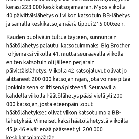
keräsi 223 000 keskikatsojamäärän. Myös viikolla
40 päivittäislähetys oli viikon katsotuin BB-lähetys
ja samalla keskikatsojamäärä tippui 215 000:een.
Kauden puolivälin tultua täyteen, sunnuntain
häätölähetys palautui katsotuimmaksi Big Brother
-ohjemaksi viikolla 41, mutta seuraavalla viikolla
eniten katsotuin oli jälleen perjatain
päivittäislähetys. Viikolla 42 katsojaluvut olivat jo
alittaneet 200 000 katsojan rajan, jota voinee pitää
jonkinlaisena kriittisenä pisteenä. Seuraavilla
kahdella viikolla häätölähetys pääsi vielä yli 200
000 katsojan, josta eteenpäin loput
häätölähetykset olivat viikon katsotuimpia BB-
lähetyksiä. Viimeiset kaksi häätölähetystä viikoilla
45 ja 46 eivät enää päässeet yli 200 000
keskikatsojamäärän.