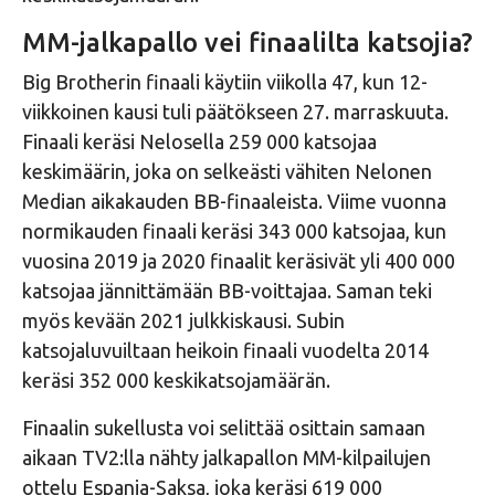
MM-jalkapallo vei finaalilta katsojia?
Big Brotherin finaali käytiin viikolla 47, kun 12-
viikkoinen kausi tuli päätökseen 27. marraskuuta.
Finaali keräsi Nelosella 259 000 katsojaa
keskimäärin, joka on selkeästi vähiten Nelonen
Median aikakauden BB-finaaleista. Viime vuonna
normikauden finaali keräsi 343 000 katsojaa, kun
vuosina 2019 ja 2020 finaalit keräsivät yli 400 000
katsojaa jännittämään BB-voittajaa. Saman teki
myös kevään 2021 julkkiskausi. Subin
katsojaluvuiltaan heikoin finaali vuodelta 2014
keräsi 352 000 keskikatsojamäärän.
Finaalin sukellusta voi selittää osittain samaan
aikaan TV2:lla nähty jalkapallon MM-kilpailujen
ottelu Espanja-Saksa, joka keräsi 619 000