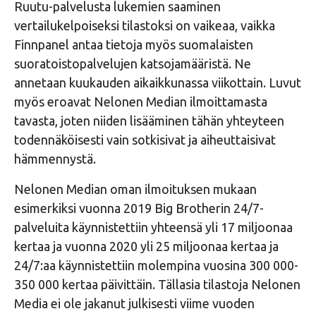
Ruutu-palvelusta lukemien saaminen
vertailukelpoiseksi tilastoksi on vaikeaa, vaikka
Finnpanel antaa tietoja myös suomalaisten
suoratoistopalvelujen katsojamääristä. Ne
annetaan kuukauden aikaikkunassa viikottain. Luvut
myös eroavat Nelonen Median ilmoittamasta
tavasta, joten niiden lisääminen tähän yhteyteen
todennäköisesti vain sotkisivat ja aiheuttaisivat
hämmennystä.
Nelonen Median oman ilmoituksen mukaan
esimerkiksi vuonna 2019 Big Brotherin 24/7-
palveluita käynnistettiin yhteensä yli 17 miljoonaa
kertaa ja vuonna 2020 yli 25 miljoonaa kertaa ja
24/7:aa käynnistettiin molempina vuosina 300 000-
350 000 kertaa päivittäin. Tällasia tilastoja Nelonen
Media ei ole jakanut julkisesti viime vuoden