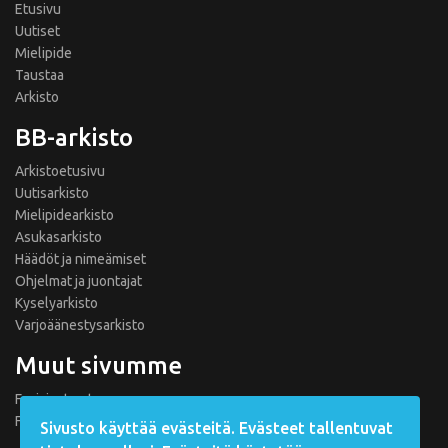
Etusivu
Uutiset
Mielipide
Taustaa
Arkisto
BB-arkisto
Arkistoetusivu
Uutisarkisto
Mielipidearkisto
Asukasarkisto
Häädöt ja nimeämiset
Ohjelmat ja juontajat
Kyselyarkisto
Varjoäänestysarkisto
Muut sivumme
Fanisivut.net
Formula 1 Fanisivut
Sivusto käyttää evästeitä. Evästeet tallentuvat