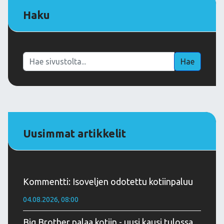
Haku
Haku
Hae
Uusimmat artikkelit
Kommentti: Isoveljen odotettu kotiinpaluu
04.08.2026, 08:00
Big Brother palaa kotiin - uusi kausi tulossa