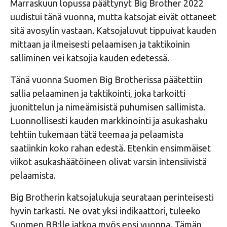
Marraskuun lopussa päättynyt Big Brother 2022
uudistui tänä vuonna, mutta katsojat eivät ottaneet
sitä avosylin vastaan. Katsojaluvut tippuivat kauden
mittaan ja ilmeisesti pelaamisen ja taktikoinin
salliminen vei katsojia kauden edetessä.
Tänä vuonna Suomen Big Brotherissa päätettiin
sallia pelaaminen ja taktikointi, joka tarkoitti
juonittelun ja nimeämisistä puhumisen sallimista.
Luonnollisesti kauden markkinointi ja asukashaku
tehtiin tukemaan tätä teemaa ja pelaamista
saatiinkin koko rahan edestä. Etenkin ensimmäiset
viikot asukashäätöineen olivat varsin intensiivistä
pelaamista.
Big Brotherin katsojalukuja seurataan perinteisesti
hyvin tarkasti. Ne ovat yksi indikaattori, tuleeko
Suomen BB:lle jatkoa myös ensi vuonna. Tämän