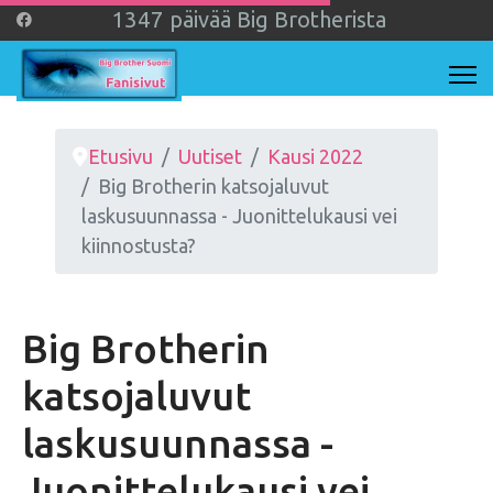
1
3
4
7
päivää Big Brotherista
Etusivu
Uutiset
Kausi 2022
Big Brotherin katsojaluvut
laskusuunnassa - Juonittelukausi vei
kiinnostusta?
Big Brotherin
katsojaluvut
laskusuunnassa -
Juonittelukausi vei