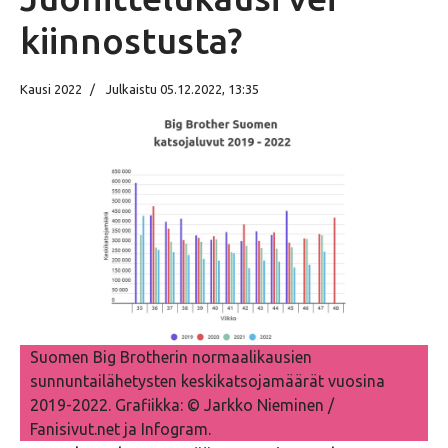
kiinnostusta?
Kausi 2022
Julkaistu 05.12.2022, 13:35
Suomen Big Brotherin normaalikausien
sunnuntailähetysten keskikatsojamäärät vuosina
2019-2022. Grafiikka: © Jarkko Nieminen /
Fanisivut.net ja Infogram.