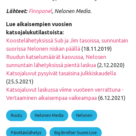
Lähteet:
Finnpanel
, Nelonen Media.
Lue aikaisempien vuosien
katsojalukutilastoista:
Koostelähetyksissä Sub ja Jim tasoissa, sunnuntain
suorissa Nelonen niskan päällä
(18.11.2019)
Ruudun katselumäärät kasvussa, Nelosen
sunnuntain lähetyksissä pientä laskua
(2.12.2020)
Katsojaluvut pysyivät tasaisina julkkiskaudella
(25.5.2021)
Katsojaluvut laskussa viime vuoteen verrattuna -
Vertaaminen aikaisempaa vaikeampaa
(6.12.2021)
Ruutu
Nelonen Media
Nelonen
Päivittäislähetys
Big Brother Suomi Live