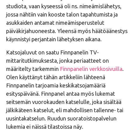
studiota, vaan kyseessä oli ns. nimeämislähetys,
jossa nähtiin vain kooste talon tapahtumista ja
asukkaiden antamat nimeämisperustelut
päiväkirjahuoneesta. Yleensä myös häätöäänestys
käynnistyi perjantain lähetyksen aikana.
Katsojaluvut on saatu Finnpanelin TV-
mittaritutkimuksesta, jonka periaatteet on
määritelty tarkemmin
Finnpanelin verkkosivuilla
.
Olen käyttänyt tähän artikkeliin lähteenä
Finnpanelin tarjoamia keskikatsojamääriä
esityspäivänä. Finnpanel antaa myös lukemat
seitsemän vuorokauden katselulle, joka sisältää
jälkikäteen katselut, eli mahdollisen tallenne- tai
uusintakatselun. Ruudun suoratoistopalvelun
lukemia ei näissä tilastoissa näy.