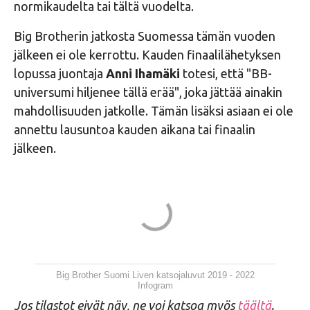
normikaudelta tai tältä vuodelta.
Big Brotherin jatkosta Suomessa tämän vuoden
jälkeen ei ole kerrottu. Kauden finaalilähetyksen
lopussa juontaja
Anni Ihamäki
totesi, että "BB-
universumi hiljenee tällä erää", joka jättää ainakin
mahdollisuuden jatkolle. Tämän lisäksi asiaan ei ole
annettu lausuntoa kauden aikana tai finaalin
jälkeen.
Big Brother Suomi Liven katsojaluvut 2019 - 2022
Infogram
Jos tilastot eivät näy, ne voi katsoa myös
täältä
.