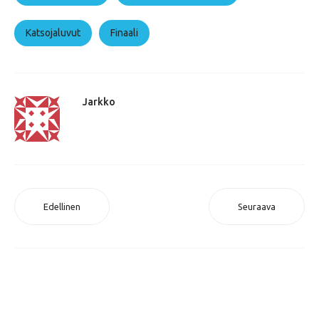
Katsojaluvut
Finaali
Jarkko
Edellinen
Seuraava