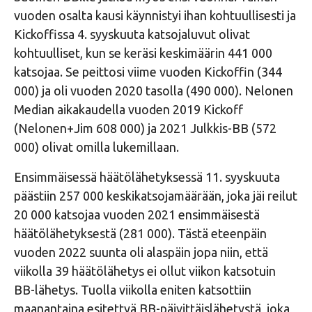
vuoden osalta kausi käynnistyi ihan kohtuullisesti ja
Kickoffissa 4. syyskuuta katsojaluvut olivat
kohtuulliset, kun se keräsi keskimäärin 441 000
katsojaa. Se peittosi viime vuoden Kickoffin (344
000) ja oli vuoden 2020 tasolla (490 000). Nelonen
Median aikakaudella vuoden 2019 Kickoff
(Nelonen+Jim 608 000) ja 2021 Julkkis-BB (572
000) olivat omilla lukemillaan.
Ensimmäisessä häätölähetyksessä 11. syyskuuta
päästiin 257 000 keskikatsojamäärään, joka jäi reilut
20 000 katsojaa vuoden 2021 ensimmäisestä
häätölähetyksestä (281 000). Tästä eteenpäin
vuoden 2022 suunta oli alaspäin jopa niin, että
viikolla 39 häätölähetys ei ollut viikon katsotuin
BB-lähetys. Tuolla viikolla eniten katsottiin
maanantaina esitettyä BB-päivittäislähetystä, joka