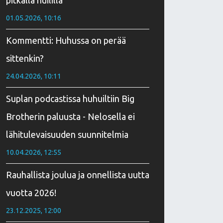
pitkällä huililla
01.05.2026, 10:16
Kommentti: Huhussa on perää
sittenkin?
24.04.2026, 10:11
Suplan podcastissa huhuiltiin Big
Brotherin paluusta - Nelosella ei
lähitulevaisuuden suunnitelmia
10.04.2026, 12:55
Rauhallista joulua ja onnellista uutta
vuotta 2026!
23.12.2025, 12:00