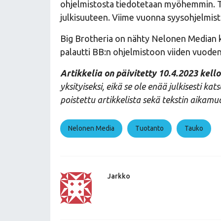
ohjelmistosta tiedotetaan myöhemmin. To
julkisuuteen. Viime vuonna syysohjelmisto
Big Brotheria on nähty Nelonen Median k
palautti BB:n ohjelmistoon viiden vuoden
Artikkelia on päivitetty 10.4.2023 kello
yksityiseksi, eikä se ole enää julkisesti ka
poistettu artikkelista sekä tekstin aikamuo
Nelonen Media
Tuotanto
Tauko
Jarkko