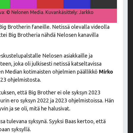
uva: © Nelonen Media. Kuvankäsittely: Jarkko
Big Brotherin faneille. Netissä olevalla videolla
tei Big Brotheria nähdä Nelosen kanavilla
skustelupalstalle Nelosen asiakkaille ja
een, joka oli julkisesti netissä katseltavissa
n Median kotimaisten ohjelmien päällikkö
Mirko
23 ohjelmistosta.
tuksen, että Big Brother ei ole syksyn 2023
urin ero syksyn 2022 ja 2023 ohjelmistoissa. Hän
in ja se oli, mitä he halusivat.
sa tulevana syksynä. Syyksi Baas kertoo, että
aan syksyllä.