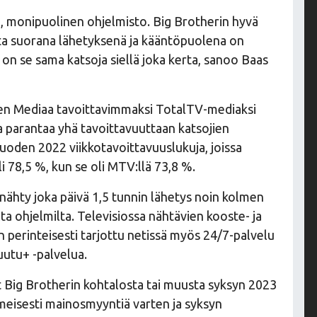
, monipuolinen ohjelmisto. Big Brotherin hyvä
 ilta suorana lähetyksenä ja kääntöpuolena on
 on se sama katsoja siellä joka kerta, sanoo Baas
en Mediaa tavoittavimmaksi TotalTV-mediaksi
a parantaa yhä tavoittavuuttaan katsojien
vuoden 2022 viikkotavoittavuuslukuja, joissa
78,5 %, kun se oli MTV:llä 73,8 %.
nähty joka päivä 1,5 tunnin lähetys noin kolmen
lta ohjelmilta. Televisiossa nähtävien kooste- ja
n perinteisesti tarjottu netissä myös 24/7-palvelu
utu+ -palvelua.
ut Big Brotherin kohtalosta tai muusta syksyn 2023
ilmeisesti mainosmyyntiä varten ja syksyn