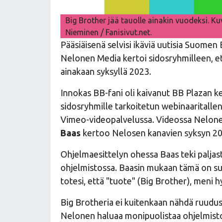
Big Brother jää tauolle ainakin vuodeksi. K
Nieminen / Fanisivut.net.
Pääsiäisenä selvisi ikäviä uutisia Suomen 
Nelonen Media kertoi sidosryhmilleen, et
ainakaan syksyllä 2023.
Innokas BB-fani oli kaivanut BB Plazan ke
sidosryhmille tarkoitetun webinaaritallent
Vimeo-videopalvelussa. Videossa Nelone
Baas
kertoo Nelosen kanavien syksyn 20
Ohjelmaesittelyn ohessa Baas teki paljas
ohjelmistossa. Baasin mukaan tämä on su
totesi, että "tuote" (Big Brother), meni hyv
Big Brotheria ei kuitenkaan nähdä ruudus
Nelonen haluaa monipuolistaa ohjelmisto