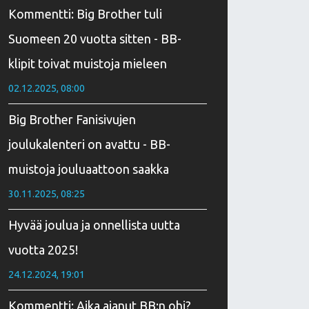
Kommentti: Big Brother tuli
Suomeen 20 vuotta sitten - BB-
klipit toivat muistoja mieleen
02.12.2025, 08:00
Big Brother Fanisivujen
joulukalenteri on avattu - BB-
muistoja jouluaattoon saakka
30.11.2025, 08:25
Hyvää joulua ja onnellista uutta
vuotta 2025!
24.12.2024, 19:01
Kommentti: Aika ajanut BB:n ohi?