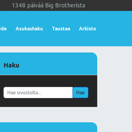
1
3
4
8
päivää Big Brotherista
ide
Asukashaku
Taustaa
Arkisto
Haku
Haku
Hae