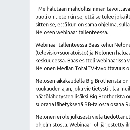
- Me halutaan mahdollisimman tavoittava
puoli on tietenkin se, että se tulee joka
sitten se, että kun on sama ohjelma, sulla
Nelosen webinaaritallenteessa.
Webinaaritallenteessa Baas kehui Nelon
(televisio+suoratoisto) ja Nelonen halua
keskuudessa. Baas esitteli webinaarissa 
Nelonen Median TotalTV-tavoittavuus oli 
Nelosen aikakaudella Big Brotherista on 
kuukauden ajan, joka vie tietysti tilaa mui
häätölähetysten lisäksi Big Brotherista o
suorana lähetyksenä BB-talosta osana Ru
Nelonen ei ole julkisesti vielä tiedottan
ohjelmistosta. Webinaari oli järjestetty 