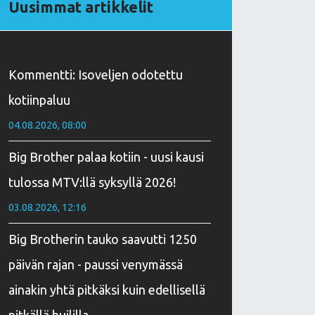
Uusimmat artikkelit
Kommentti: Isoveljen odotettu
kotiinpaluu
04.08.2026, 08:00
Big Brother palaa kotiin - uusi kausi
tulossa MTV:llä syksyllä 2026!
03.08.2026, 12:16
Big Brotherin tauko saavutti 1250
päivän rajan - paussi venymässä
ainakin yhtä pitkäksi kuin edellisellä