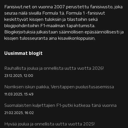
Fanisivut.net on vuonna 2007 perustettu fanisivusto, joka
seuraa näilä sivuilla Formula 1:ä. Formula 1 -fanisivut
keskittyvät kisojen tuloksiin ja tilastoihin sekä
blogipohdintoihin F1-maailman tapahtumista.
Blogikirjoituksia julkaistaan säännöllisen epäsäännöllisesti ja
kisojen tulosseuranta aina kisaviikonloppuisin.
Uusimmat blogit
Rauhallista joulua ja onnellista uutta vuotta 2026!
23.12.2025, 12:00
Norriksen iskun paikka, Verstappen puolustusasemissa
11.03.2025, 15:49
Suomalaisten kuljettajien F1-putki katkeaa tänä vuonna
21.02.2025, 16:02
Hyvää joulua ja onnellista uutta vuotta 2025!