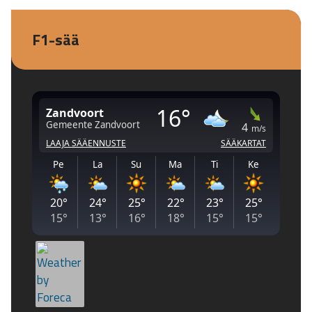
F1-sää