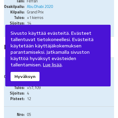
Ferrari
Abu Dhabi 2020
Grand Prix
+1 kierros
14
0
Sivusto käyttää evästeitä. Evästeet
tallentuvat tietokoneellesi. Evästeitä
Formula 1 2019
käytetään käyttäjäkokemuksen
parantamiseksi. Jatkamalla sivuston
käyttöä hyväksyt evästeiden
tallentamisen.
Lue lisää
.
05
Ferrari
Australia 2019
Hyväksyn
Grand Prix
+57,109
4
12
05